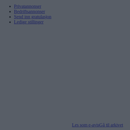
Privatannonser
Bedriftsannonser
Send inn gratulasjon
Ledige stillinger
Les som e-avis
Gå til arkivet