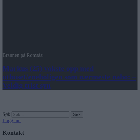
Brannen på Romsås:
Markus (25) vokste opp med
uthuset/eneboligen som nærmeste nabo: –
Veldig trist syn
Søk
Logg inn
Kontakt