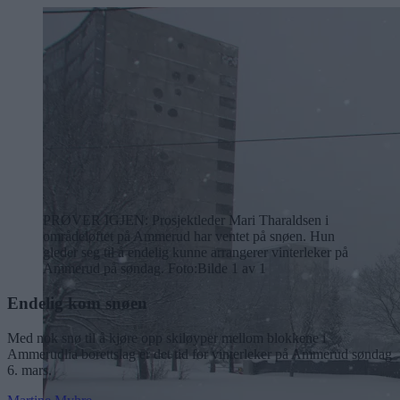
PRØVER IGJEN: Prosjektleder Mari Tharaldsen i
områdeløftet på Ammerud har ventet på snøen. Hun
gleder seg til å endelig kunne arrangerer vinterleker på
Ammerud på søndag. Foto:
Bilde 1 av 1
Endelig kom snøen
Med nok snø til å kjøre opp skiløyper mellom blokkene i
Ammerudlia borettslag er det tid for vinterleker på Ammerud søndag
6. mars.