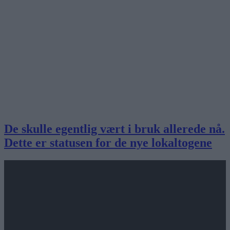
De skulle egentlig vært i bruk allerede nå.
Dette er statusen for de nye lokaltogene