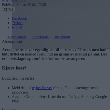
Martine Myhre
Publisert
3. mar 16 kl. 17:30
Del
Facebook
Twitter
E-post
Nyhetsbrev
Facebook
Instagram
Abonnement
Arrangementet var egentlig satt til starten av februar, men har
blitt flyttet en måned fram i tid på grunn av mangel på snø. Det
er borettslaget og områdeløftet som er arrangører.
Kjære leser!
Logg deg inn og les
Meld deg på
nyhetsbrevet
vårt og få oppdateringer rett i
innboksen.
Appen «Groruddalen» laster du ned fra App Store og Google
Play
Logg inn