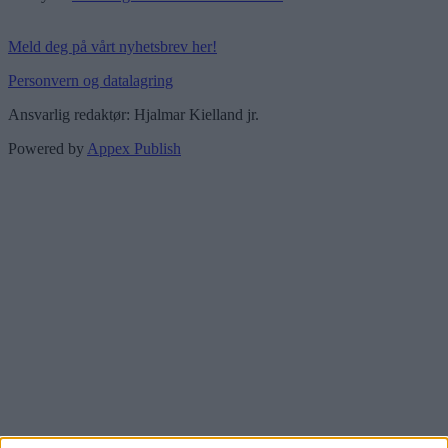
Meld deg på vårt nyhetsbrev her!
Personvern og datalagring
Ansvarlig redaktør: Hjalmar Kielland jr.
Powered by
Appex Publish