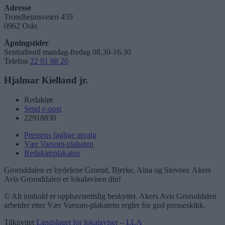
Adresse
Trondheimsveien 459
0962 Oslo
Åpningstider
Sentralbord mandag-fredag 08.30-16.30
Telefon
22 91 88 20
Hjalmar Kielland jr.
Redaktør
Send e-post
22918830
Pressens faglige utvalg
Vær Varsom-plakaten
Redaktørplakaten
Groruddalen er bydelene Grorud, Bjerke, Alna og Stovner. Akers
Avis Groruddalen er lokalavisen din!
© Alt innhold er opphavsrettslig beskyttet. Akers Avis Groruddalen
arbeider etter Vær Varsom-plakatens regler for god presseskikk.
Tilknyttet
Landslaget for lokalaviser – LLA