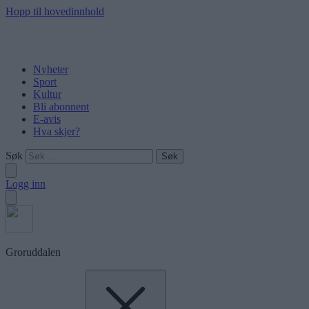
Hopp til hovedinnhold
Nyheter
Sport
Kultur
Bli abonnent
E-avis
Hva skjer?
Søk
Logg inn
Groruddalen