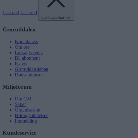
Last ned
Last ned
Lukk app-banner
Groruddalen
Kontakt oss
Om oss
Løssalgssteder
Bli abonnent
E-avis
Groruddalsdebatt
Dødsannonser
Miljøforum
Om GM
Saker
Organisasjon
Høringsuttalelser
Innmelding
Kundeservice