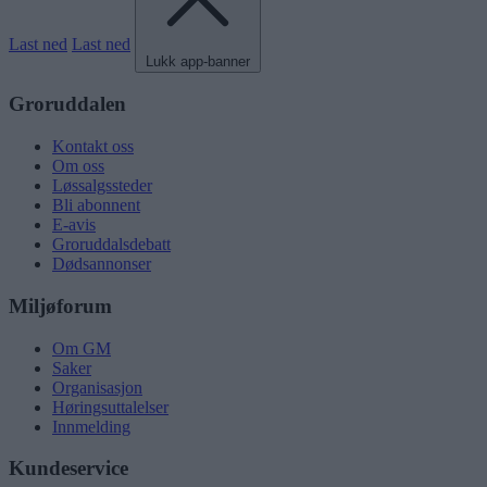
Last ned
Last ned
Lukk app-banner
Groruddalen
Kontakt oss
Om oss
Løssalgssteder
Bli abonnent
E-avis
Groruddalsdebatt
Dødsannonser
Miljøforum
Om GM
Saker
Organisasjon
Høringsuttalelser
Innmelding
Kundeservice