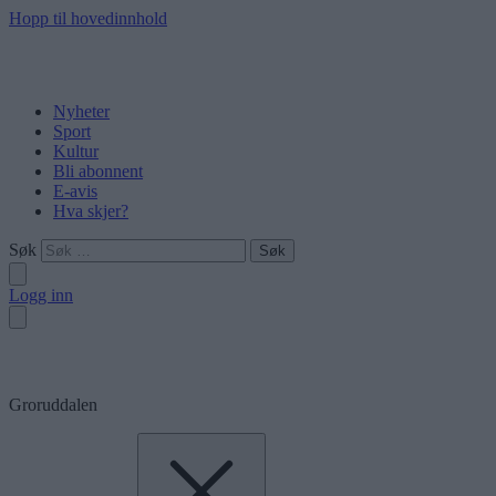
Hopp til hovedinnhold
Nyheter
Sport
Kultur
Bli abonnent
E-avis
Hva skjer?
Søk
Logg inn
Groruddalen