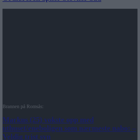
Brannen på Romsås:
Markus (25) vokste opp med
uthuset/eneboligen som nærmeste nabo: –
Veldig trist syn