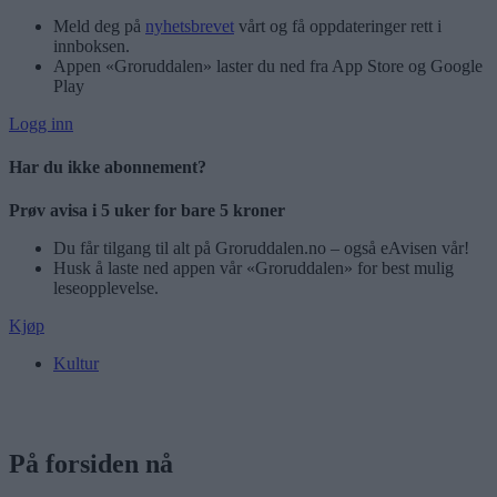
Meld deg på
nyhetsbrevet
vårt og få oppdateringer rett i
innboksen.
Appen «Groruddalen» laster du ned fra App Store og Google
Play
Logg inn
Har du ikke abonnement?
Prøv avisa i 5 uker for bare 5 kroner
Du får tilgang til alt på Groruddalen.no – også eAvisen vår!
Husk å laste ned appen vår «Groruddalen» for best mulig
leseopplevelse.
Kjøp
Kultur
På forsiden nå