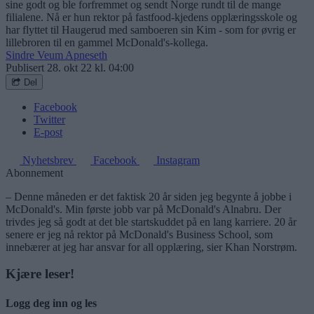
sine godt og ble forfremmet og sendt Norge rundt til de mange
filialene. Nå er hun rektor på fastfood-kjedens opplæringsskole og
har flyttet til Haugerud med samboeren sin Kim - som for øvrig er
lillebroren til en gammel McDonald's-kollega.
Sindre Veum Apneseth
Publisert
28. okt 22 kl. 04:00
Del
Facebook
Twitter
E-post
Nyhetsbrev
Facebook
Instagram
Abonnement
– Denne måneden er det faktisk 20 år siden jeg begynte å jobbe i
McDonald's. Min første jobb var på McDonald's Alnabru. Der
trivdes jeg så godt at det ble startskuddet på en lang karriere. 20 år
senere er jeg nå rektor på McDonald's Business School, som
innebærer at jeg har ansvar for all opplæring, sier Khan Norstrøm.
Kjære leser!
Logg deg inn og les