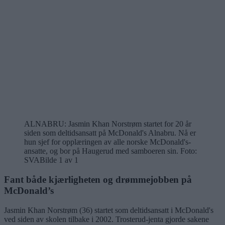
ALNABRU: Jasmin Khan Norstrøm startet for 20 år
siden som deltidsansatt på McDonald's Alnabru. Nå er
hun sjef for opplæringen av alle norske McDonald's-
ansatte, og bor på Haugerud med samboeren sin. Foto:
SVA
Bilde 1 av 1
Fant både kjærligheten og drømmejobben på
McDonald’s
Jasmin Khan Norstrøm (36) startet som deltidsansatt i McDonald's
ved siden av skolen tilbake i 2002. Trosterud-jenta gjorde sakene