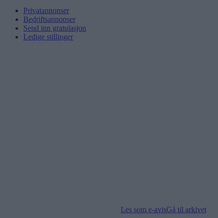
Privatannonser
Bedriftsannonser
Send inn gratulasjon
Ledige stillinger
Les som e-avis
Gå til arkivet