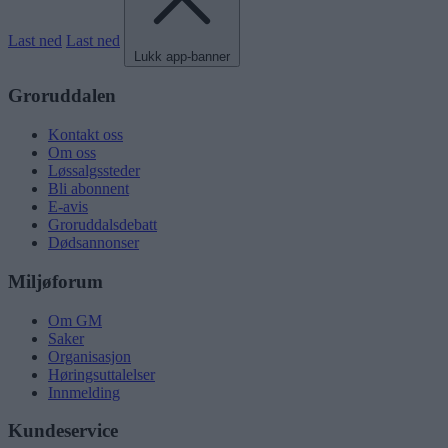
Last ned
Last ned
Lukk app-banner
Groruddalen
Kontakt oss
Om oss
Løssalgssteder
Bli abonnent
E-avis
Groruddalsdebatt
Dødsannonser
Miljøforum
Om GM
Saker
Organisasjon
Høringsuttalelser
Innmelding
Kundeservice