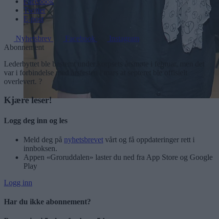
Facebook
Twitter
E-post
Nyhetsbrev
Facebook
Instagram
Abonnement
Lederbyttet ble bestemt under korpsets årsmøte i februar, men det
var i forbindelse med årsfesten i mars at septeret ble offisielt
overlevert. ?
Kjære leser!
Logg deg inn og les
Meld deg på
nyhetsbrevet
vårt og få oppdateringer rett i
innboksen.
Appen «Groruddalen» laster du ned fra App Store og Google
Play
Logg inn
Har du ikke abonnement?