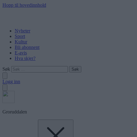
Hopp til hovedinnhold
Nyheter
Sport
Kultur
Bli abonnent
E-avis
Hva skjer?
Søk
Logg inn
Groruddalen