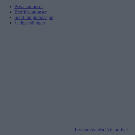
Privatannonser
Bedriftsannonser
Send inn gratulasjon
Ledige stillinger
Les som e-avis
Gå til arkivet