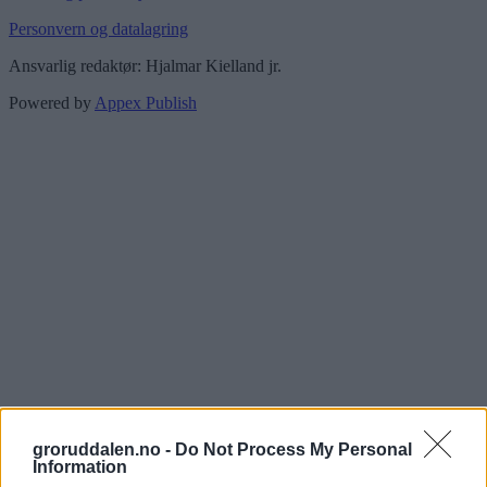
Personvern og datalagring
Ansvarlig redaktør: Hjalmar Kielland jr.
Powered by
Appex Publish
groruddalen.no -
Do Not Process My Personal
Information