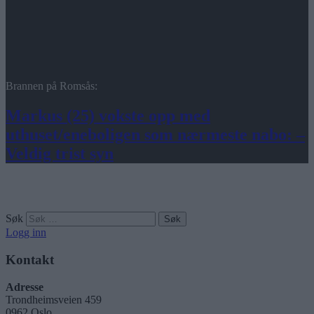
Brannen på Romsås:
Markus (25) vokste opp med
uthuset/eneboligen som nærmeste nabo: –
Veldig trist syn
Søk
Logg inn
Kontakt
Adresse
Trondheimsveien 459
0962 Oslo