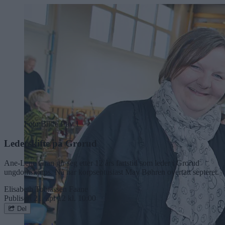
Foto:
Bilde 1 av 1
Lederskifte på Grorud
Ane-Lene Gran gir seg etter 12 års fartstid som leder i Grorud
ungdomskorps. Nå har korpsentusiast May Bøhren overtatt septeret.
Elisabeth Tobiassen Faane
Publisert
21. apr 12 kl. 10:00
Del