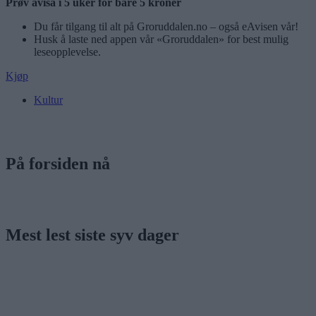
Prøv avisa i 5 uker for bare 5 kroner
Du får tilgang til alt på Groruddalen.no – også eAvisen vår!
Husk å laste ned appen vår «Groruddalen» for best mulig
leseopplevelse.
Kjøp
Kultur
På forsiden nå
Mest lest siste syv dager