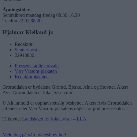
Åpningstider
Sentralbord mandag-fredag 08.30-16.30
Telefon
22 91 88 20
Hjalmar Kielland jr.
Redaktør
Send e-post
22918830
Pressens faglige utvalg
Vær Varsom-plakaten
Redaktørplakaten
Groruddalen er bydelene Grorud, Bjerke, Alna og Stovner. Akers
Avis Groruddalen er lokalavisen din!
© Alt innhold er opphavsrettslig beskyttet. Akers Avis Groruddalen
arbeider etter Vær Varsom-plakatens regler for god presseskikk.
Tilknyttet
Landslaget for lokalaviser – LLA
Meld deg på vårt nyhetsbrev her!