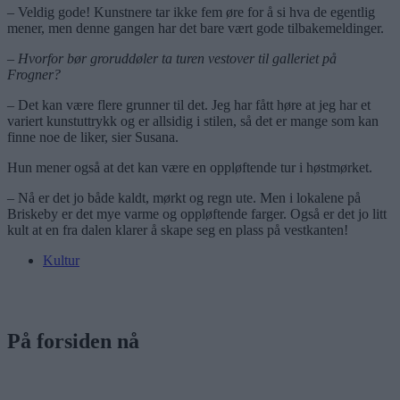
– Veldig gode! Kunstnere tar ikke fem øre for å si hva de egentlig
mener, men denne gangen har det bare vært gode tilbakemeldinger.
– Hvorfor bør groruddøler ta turen vestover til galleriet på
Frogner?
– Det kan være flere grunner til det. Jeg har fått høre at jeg har et
variert kunstuttrykk og er allsidig i stilen, så det er mange som kan
finne noe de liker, sier Susana.
Hun mener også at det kan være en oppløftende tur i høstmørket.
– Nå er det jo både kaldt, mørkt og regn ute. Men i lokalene på
Briskeby er det mye varme og oppløftende farger. Også er det jo litt
kult at en fra dalen klarer å skape seg en plass på vestkanten!
Kultur
På forsiden nå