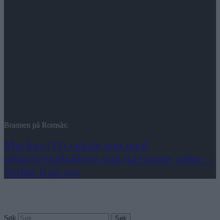
Brannen på Romsås:
Markus (25) vokste opp med
uthuset/eneboligen som nærmeste nabo: –
Veldig trist syn
Søk