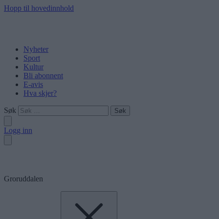
Hopp til hovedinnhold
Nyheter
Sport
Kultur
Bli abonnent
E-avis
Hva skjer?
Søk
Logg inn
Groruddalen