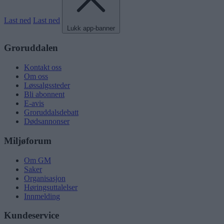
Last ned
Last ned
Lukk app-banner
Groruddalen
Kontakt oss
Om oss
Løssalgssteder
Bli abonnent
E-avis
Groruddalsdebatt
Dødsannonser
Miljøforum
Om GM
Saker
Organisasjon
Høringsuttalelser
Innmelding
Kundeservice