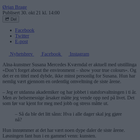
Ørjan Brage
Publisert
30. okt 21 kl. 14:00
Del
Facebook
Twitter
E-post
Nyhetsbrev
Facebook
Instagram
Alna-kunstner Susana Mercedes Kværndal er aktuell med utstillinga
«Don’t forget about the environment – show your true colours». Og
det er en tittel med dybde, ikke minst personlig for Susana. Hun har
nemlig vært gjennom en ordentlig omveltning de siste årene.
– Jeg er utdanna akademiker og har jobbet i statsforvaltningen i ti år.
Men av helsemessige årsaker måtte jeg vende opp ned på livet. Det
som før var kjent for meg med jobb og stress måtte ut.
– Så da ble det litt sånn: Hva i alle dager skal jeg gjøre
nå?
Hun innrømmer at det har vært noen dype daler de siste årene.
Løsningen fant hun i en gammel venn: kunsten.