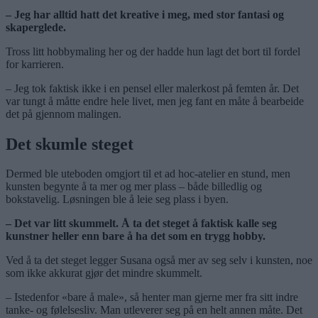
– Jeg har alltid hatt det kreative i meg, med stor fantasi og
skaperglede.
Tross litt hobbymaling her og der hadde hun lagt det bort til fordel
for karrieren.
– Jeg tok faktisk ikke i en pensel eller malerkost på femten år. Det
var tungt å måtte endre hele livet, men jeg fant en måte å bearbeide
det på gjennom malingen.
Det skumle steget
Dermed ble uteboden omgjort til et ad hoc-atelier en stund, men
kunsten begynte å ta mer og mer plass – både billedlig og
bokstavelig. Løsningen ble å leie seg plass i byen.
– Det var litt skummelt. Å ta det steget å faktisk kalle seg
kunstner heller enn bare å ha det som en trygg hobby.
Ved å ta det steget legger Susana også mer av seg selv i kunsten, noe
som ikke akkurat gjør det mindre skummelt.
– Istedenfor «bare å male», så henter man gjerne mer fra sitt indre
tanke- og følelsesliv. Man utleverer seg på en helt annen måte. Det