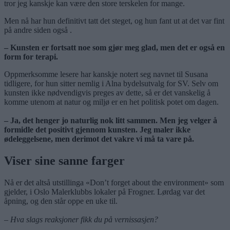
tror jeg kanskje kan være den store terskelen for mange.
Men nå har hun definitivt tatt det steget, og hun fant ut at det var fint
på andre siden også .
– Kunsten er fortsatt noe som gjør meg glad, men det er også en
form for terapi.
Oppmerksomme lesere har kanskje notert seg navnet til Susana
tidligere, for hun sitter nemlig i Alna bydelsutvalg for SV. Selv om
kunsten ikke nødvendigvis preges av dette, så er det vanskelig å
komme utenom at natur og miljø er en het politisk potet om dagen.
– Ja, det henger jo naturlig nok litt sammen. Men jeg velger å
formidle det positivt gjennom kunsten. Jeg maler ikke
ødeleggelsene, men derimot det vakre vi må ta vare på.
Viser sine sanne farger
Nå er det altså utstillinga «Don’t forget about the environment» som
gjelder, i Oslo Malerklubbs lokaler på Frogner. Lørdag var det
åpning, og den står oppe en uke til.
– Hva slags reaksjoner fikk du på vernissasjen?