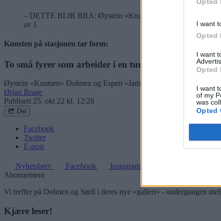
Opted 
– DETTE BLIR BRA: Øystein «Knutsen» Dolmen (t.v.) og Espen 
I want t
av 1
Opted 
Kunsten på stasjonen tar form:
I want 
Advertis
To små fyrer som arbeider i en tunnel
Opted 
Øystein «Knutsen» Dolmen og Espen «JameOne» Sørli. Hvert sitt kall
I want t
Ørjan Brage
of my P
Publisert
25. okt 22 kl. 12:28
was col
Opted 
Del
Facebook
Twitter
E-post
Nyhetsbrev
Facebook
Instagram
Abonnement
Vi treffer på Dolmen og Sørli i deres nye «galleri» - undergangen me
Kjære leser!