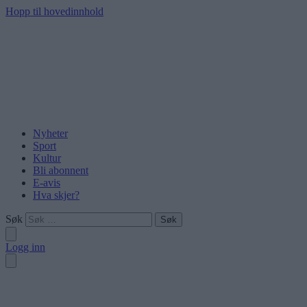
Hopp til hovedinnhold
Nyheter
Sport
Kultur
Bli abonnent
E-avis
Hva skjer?
Søk
Logg inn