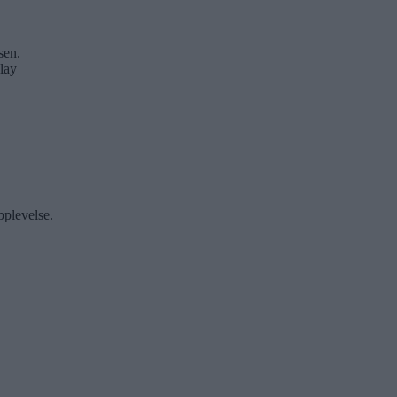
sen.
lay
pplevelse.