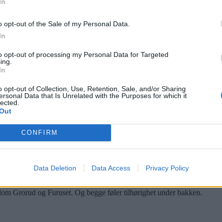
In
«JameOne» Sørli skal dekorere veggene i undergangen ved Grorud sta
o opt-out of the Sale of my Personal Data.
In
to opt-out of processing my Personal Data for Targeted
ing.
In
enavn. Den ene kjent for superduoen Knutsen og Ludvigsen, den andre 
o opt-out of Collection, Use, Retention, Sale, and/or Sharing
ersonal Data that Is Unrelated with the Purposes for which it
lected.
Out
CONFIRM
Data Deletion
Data Access
Privacy Policy
llom Grorud og Furuset. Og begge føler tilhørighet under bakken.