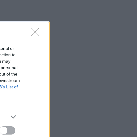
sonal or
ection to
ou may
 personal
out of the
 downstream
B’s List of