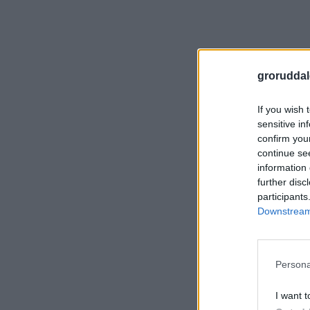
groruddal
If you wish 
sensitive in
confirm you
continue se
information 
further disc
participants
Downstream 
Persona
I want t