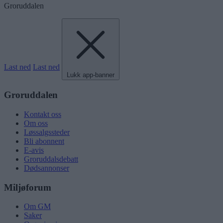
Groruddalen
Last ned
Last ned
Lukk app-banner
Groruddalen
Kontakt oss
Om oss
Løssalgssteder
Bli abonnent
E-avis
Groruddalsdebatt
Dødsannonser
Miljøforum
Om GM
Saker