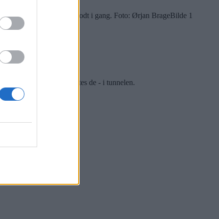
sjon - og er allerede godt i gang. Foto: Ørjan Brage
Bilde 1
for gatekunsten. Nå møtes de - i tunnelen.