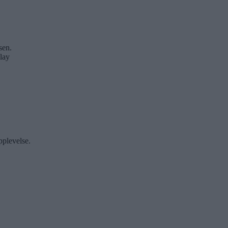
sen.
lay
pplevelse.