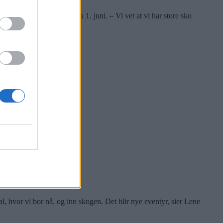
e arbeidsplass cirka 1. juni. – Vi vet at vi har store sko
lletjernbakken Aker-vri.
sal, hvor vi bor nå, og inn skogen. Det blir nye eventyr, sier Lene