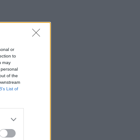
sonal or
ection to
ou may
 personal
out of the
 downstream
B’s List of