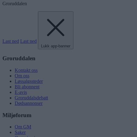
Groruddalen
Last ned
Last ned
Lukk app-banner
Groruddalen
Kontakt oss
Om oss
Løssalgssteder
Bli abonnent
E-avis
Groruddalsdebatt
Dødsannonser
Miljøforum
Om GM
Saker