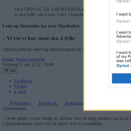
Opted 
FRA OPPSAL TIL GRORUDDALEN: Alexander og Lene Lilletjernbakk
I want t
vi skal fylle, sier Lene. Foto: Charlotte Sverdrup
Bilde 1 av 1
Opted 
Lene og Alexander tar over Mariholtet:
I want 
Advertis
– Vi vet vi har store sko å fylle
Opted 
Oppsal-paret tar med seg smårollingene og flytter til Mariholtet. Sport
I want t
of my P
Sindre Veum Apneseth
was col
Publisert
2. apr 22 kl. 19:00
Opted 
Del
Facebook
Twitter
E-post
Nyhetsbrev
Facebook
Instagram
Abonnement
– Dette gleder vi oss veldig til, det har vært en lang prosess, og nå er
Lilletjernbakken Aker (35) til Akers Avis Groruddalen.