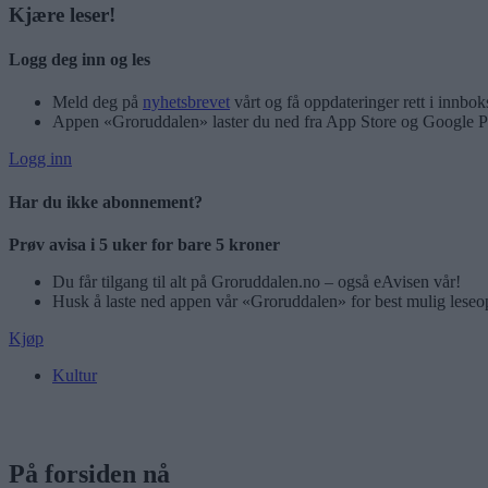
Kjære leser!
Logg deg inn og les
Meld deg på
nyhetsbrevet
vårt og få oppdateringer rett i innbok
Appen «Groruddalen» laster du ned fra App Store og Google P
Logg inn
Har du ikke abonnement?
Prøv avisa i 5 uker for bare 5 kroner
Du får tilgang til alt på Groruddalen.no – også eAvisen vår!
Husk å laste ned appen vår «Groruddalen» for best mulig leseo
Kjøp
Kultur
På forsiden nå