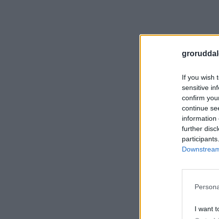
groruddal
If you wish 
sensitive in
confirm you
continue se
information 
further disc
participants
Downstream 
Persona
I want t