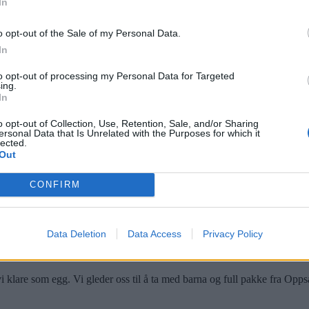
In
en Aker er nye bestyrere på Mariholtet. De har første dag på sin ny
o opt-out of the Sale of my Personal Data.
In
to opt-out of processing my Personal Data for Targeted
ing.
In
sstuas gode og stolte tradisjoner skal opprettholdes – og med en liten Li
o opt-out of Collection, Use, Retention, Sale, and/or Sharing
ersonal Data that Is Unrelated with the Purposes for which it
lected.
Out
CONFIRM
Data Deletion
Data Access
Privacy Policy
 vi klare som egg. Vi gleder oss til å ta med barna og full pakke fra Opp