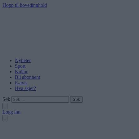
Hopp til hovedinnhold
Nyheter
Sport
Kultur
Bli abonnent
E-avis
Hva skjer?
Søk
Logg inn