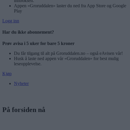
innboksen.
Appen «Groruddalen» laster du ned fra App Store og Google
Play
Logg inn
Har du ikke abonnement?
Prøv avisa i 5 uker for bare 5 kroner
Du får tilgang til alt på Groruddalen.no – også eAvisen vår!
Husk å laste ned appen vår «Groruddalen» for best mulig
leseopplevelse.
Kjøp
Nyheter
På forsiden nå