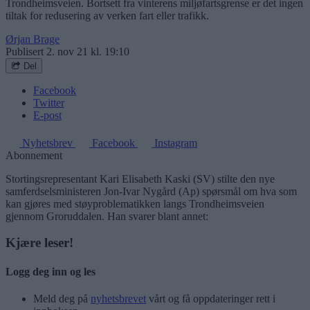
Trondheimsveien. Bortsett fra vinterens miljøfartsgrense er det ingen
tiltak for redusering av verken fart eller trafikk.
Ørjan Brage
Publisert
2. nov 21 kl. 19:10
Del
Facebook
Twitter
E-post
Nyhetsbrev
Facebook
Instagram
Abonnement
Stortingsrepresentant Kari Elisabeth Kaski (SV) stilte den nye
samferdselsministeren Jon-Ivar Nygård (Ap) spørsmål om hva som
kan gjøres med støyproblematikken langs Trondheimsveien
gjennom Groruddalen. Han svarer blant annet:
Kjære leser!
Logg deg inn og les
Meld deg på
nyhetsbrevet
vårt og få oppdateringer rett i