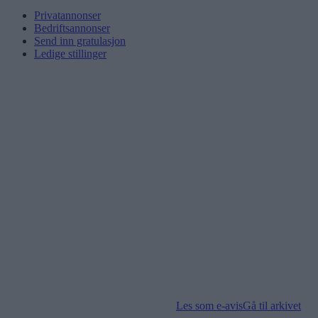
Privatannonser
Bedriftsannonser
Send inn gratulasjon
Ledige stillinger
Les som e-avis
Gå til arkivet