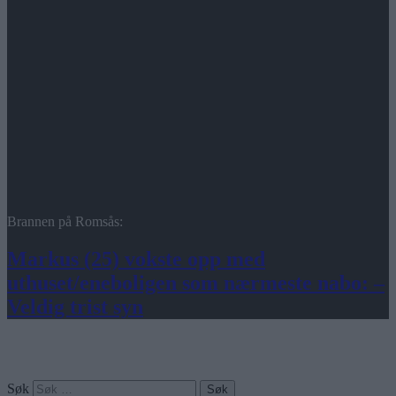
Brannen på Romsås:
Markus (25) vokste opp med
uthuset/eneboligen som nærmeste nabo: –
Veldig trist syn
Søk