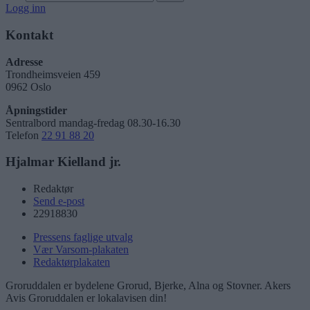
Logg inn
Kontakt
Adresse
Trondheimsveien 459
0962 Oslo
Åpningstider
Sentralbord mandag-fredag 08.30-16.30
Telefon
22 91 88 20
Hjalmar Kielland jr.
Redaktør
Send e-post
22918830
Pressens faglige utvalg
Vær Varsom-plakaten
Redaktørplakaten
Groruddalen er bydelene Grorud, Bjerke, Alna og Stovner. Akers
Avis Groruddalen er lokalavisen din!