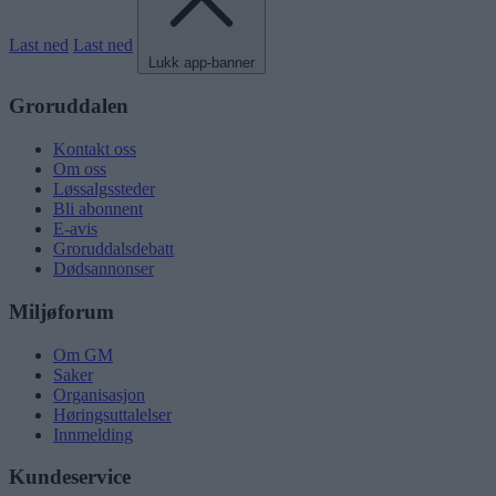
Last ned
Last ned
Lukk app-banner
Groruddalen
Kontakt oss
Om oss
Løssalgssteder
Bli abonnent
E-avis
Groruddalsdebatt
Dødsannonser
Miljøforum
Om GM
Saker
Organisasjon
Høringsuttalelser
Innmelding
Kundeservice