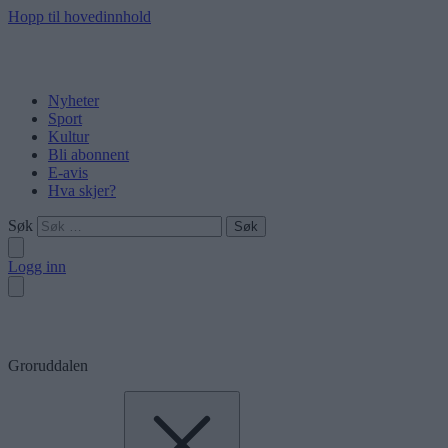
Hopp til hovedinnhold
Nyheter
Sport
Kultur
Bli abonnent
E-avis
Hva skjer?
Søk
Logg inn
Groruddalen