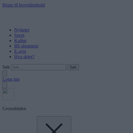
Hopp til hovedinnhold
Nyheter
Sport
Kultur
Bli abonnent
E-avis
Hva skjer?
Søk
Logg inn
Groruddalen