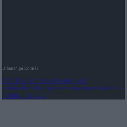
Brannen på Romsås:
Markus (25) vokste opp med
uthuset/eneboligen som nærmeste nabo: –
Veldig trist syn