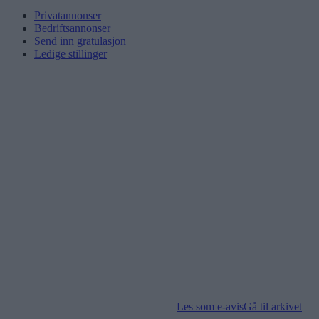
Privatannonser
Bedriftsannonser
Send inn gratulasjon
Ledige stillinger
Les som e-avis
Gå til arkivet