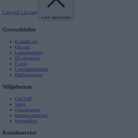
Last ned
Last ned
Lukk app-banner
Groruddalen
Kontakt oss
Om oss
Løssalgssteder
Bli abonnent
E-avis
Groruddalsdebatt
Dødsannonser
Miljøforum
Om GM
Saker
Organisasjon
Høringsuttalelser
Innmelding
Kundeservice