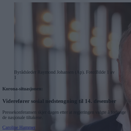
Byrådsleder Raymond Johansen (Ap). Foto:
Bilde 1 av
1
Korona-situasjonen:
Viderefører sosial nedstengning til 14. desember
Pressekonferansen skjer dagen etter at regjeringen valgte å forlenge
de nasjonale tiltakene.
Caroline Hammer