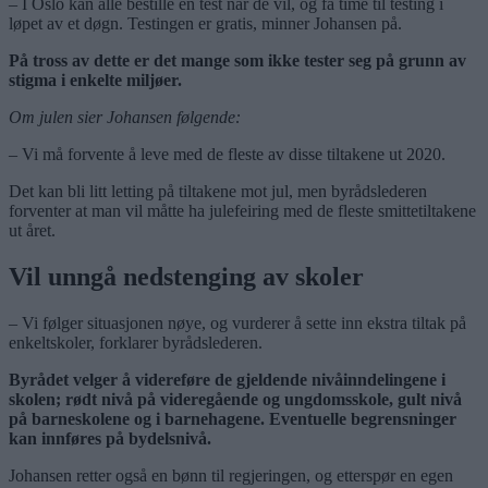
– I Oslo kan alle bestille en test når de vil, og få time til testing i
løpet av et døgn. Testingen er gratis, minner Johansen på.
På tross av dette er det mange som ikke tester seg på grunn av
stigma i enkelte miljøer.
Om julen sier Johansen følgende:
– Vi må forvente å leve med de fleste av disse tiltakene ut 2020.
Det kan bli litt letting på tiltakene mot jul, men byrådslederen
forventer at man vil måtte ha julefeiring med de fleste smittetiltakene
ut året.
Vil unngå nedstenging av skoler
– Vi følger situasjonen nøye, og vurderer å sette inn ekstra tiltak på
enkeltskoler, forklarer byrådslederen.
Byrådet velger å videreføre de gjeldende nivåinndelingene i
skolen; rødt nivå på videregående og ungdomsskole, gult nivå
på barneskolene og i barnehagene. Eventuelle begrensninger
kan innføres på bydelsnivå.
Johansen retter også en bønn til regjeringen, og etterspør en egen