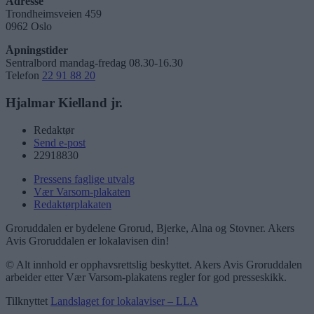
Adresse
Trondheimsveien 459
0962 Oslo
Åpningstider
Sentralbord mandag-fredag 08.30-16.30
Telefon
22 91 88 20
Hjalmar Kielland jr.
Redaktør
Send e-post
22918830
Pressens faglige utvalg
Vær Varsom-plakaten
Redaktørplakaten
Groruddalen er bydelene Grorud, Bjerke, Alna og Stovner. Akers
Avis Groruddalen er lokalavisen din!
© Alt innhold er opphavsrettslig beskyttet. Akers Avis Groruddalen
arbeider etter Vær Varsom-plakatens regler for god presseskikk.
Tilknyttet
Landslaget for lokalaviser – LLA