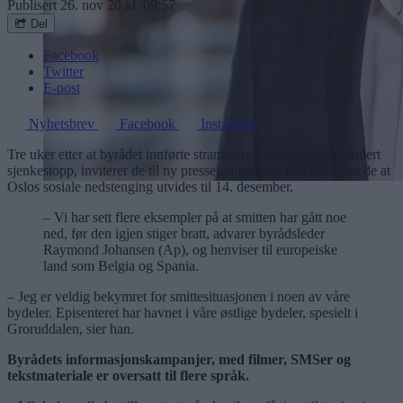
Publisert
26. nov 20 kl. 09:57
Del
Facebook
Twitter
E-post
Nyhetsbrev
Facebook
Instagram
Tre uker etter at byrådet innførte strammere koronatiltak, inkludert
sjenkestopp, inviterer de til ny pressekonferanse. Der bekreftet de at
Oslos sosiale nedstenging utvides til 14. desember.
– Vi har sett flere eksempler på at smitten har gått noe
ned, før den igjen stiger bratt, advarer byrådsleder
Raymond Johansen (Ap), og henviser til europeiske
land som Belgia og Spania.
– Jeg er veldig bekymret for smittesituasjonen i noen av våre
bydeler. Episenteret har havnet i våre østlige bydeler, spesielt i
Groruddalen, sier han.
Byrådets informasjonskampanjer, med filmer, SMSer og
tekstmateriale er oversatt til flere språk.