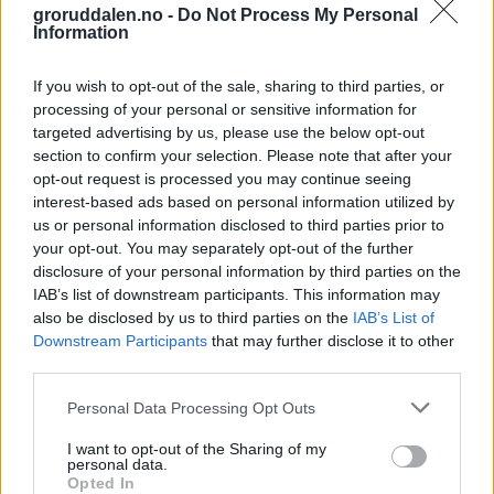
groruddalen.no -
Do Not Process My Personal
Information
Meld deg på
nyhetsbrevet
vårt og få oppdateringer rett i
innboksen.
Appen «Groruddalen» laster du ned fra App Store og Google
If you wish to opt-out of the sale, sharing to third parties, or
Play
processing of your personal or sensitive information for
targeted advertising by us, please use the below opt-out
Logg inn
section to confirm your selection. Please note that after your
opt-out request is processed you may continue seeing
Har du ikke abonnement?
interest-based ads based on personal information utilized by
us or personal information disclosed to third parties prior to
Prøv avisa i 5 uker for bare 5 kroner
your opt-out. You may separately opt-out of the further
Du får tilgang til alt på Groruddalen.no – også eAvisen vår!
disclosure of your personal information by third parties on the
Husk å laste ned appen vår «Groruddalen» for best mulig
IAB’s list of downstream participants. This information may
leseopplevelse.
also be disclosed by us to third parties on the
IAB’s List of
Downstream Participants
that may further disclose it to other
Kjøp
third parties.
Nyheter
Personal Data Processing Opt Outs
I want to opt-out of the Sharing of my
personal data.
På forsiden nå
Opted In