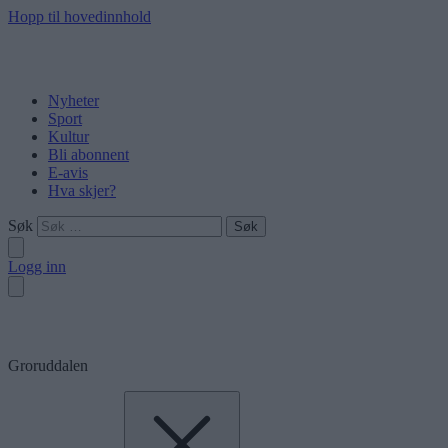
Hopp til hovedinnhold
Nyheter
Sport
Kultur
Bli abonnent
E-avis
Hva skjer?
Søk
Logg inn
Groruddalen