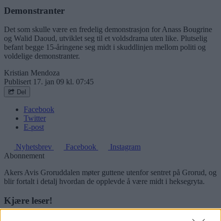
Demonstranter
Det som skulle være en fredelig demonstrasjon for Anass Bougrine
og Walid Daoud, utviklet seg til et voldsdrama uten like. Plutselig
befant begge 15-åringene seg midt i skuddlinjen mellom politi og
voldelige demonstranter.
Kristian Mendoza
Publisert
17. jan 09 kl. 07:45
Del
Facebook
Twitter
E-post
Nyhetsbrev
Facebook
Instagram
Abonnement
Akers Avis Groruddalen møter guttene utenfor sentret på Grorud, og
blir fortalt i detalj hvordan de opplevde å være midt i heksegryta.
Kjære leser!
Logg deg inn og les