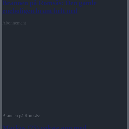
Brannen på Romsås: Den gamle
eneboligen brant helt ned
Abonnement
Brannen på Romsås:
Markus (25) vokste opp med