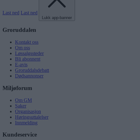
Last ned
Last ned
Lukk app-banner
Groruddalen
Kontakt oss
Om oss
Løssalgssteder
Bli abonnent
E-avis
Groruddalsdebatt
Dødsannonser
Miljøforum
Om GM
Saker
Organisasjon
Høringsuttalelser
Innmelding
Kundeservice