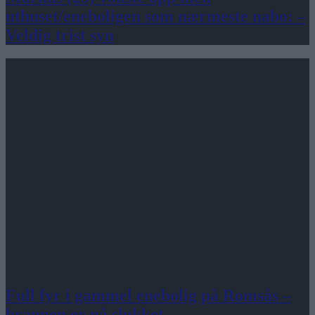
uthuset/eneboligen som nærmeste nabo: –
Veldig trist syn
Full fyr i gammel enebolig på Romsås –
brannen er nå slukket