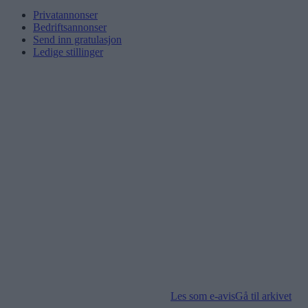
Privatannonser
Bedriftsannonser
Send inn gratulasjon
Ledige stillinger
Les som e-avis
Gå til arkivet