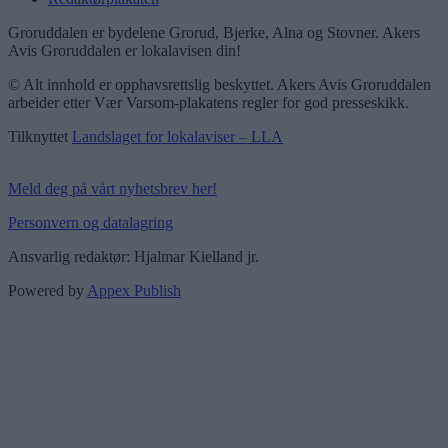
Groruddalen er bydelene Grorud, Bjerke, Alna og Stovner. Akers
Avis Groruddalen er lokalavisen din!
© Alt innhold er opphavsrettslig beskyttet. Akers Avis Groruddalen
arbeider etter Vær Varsom-plakatens regler for god presseskikk.
Tilknyttet
Landslaget for lokalaviser – LLA
Meld deg på vårt nyhetsbrev her!
Personvern og datalagring
Ansvarlig redaktør: Hjalmar Kielland jr.
Powered by
Appex Publish