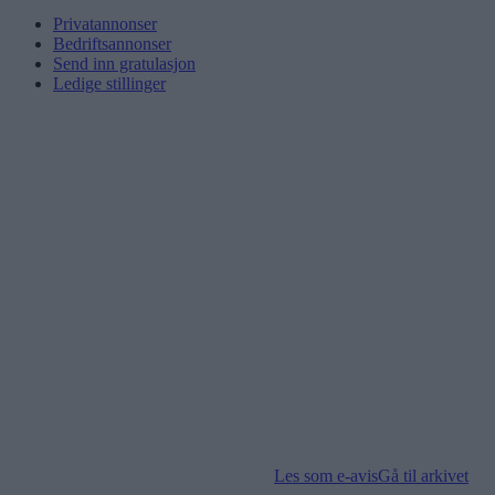
Privatannonser
Bedriftsannonser
Send inn gratulasjon
Ledige stillinger
Les som e-avis
Gå til arkivet