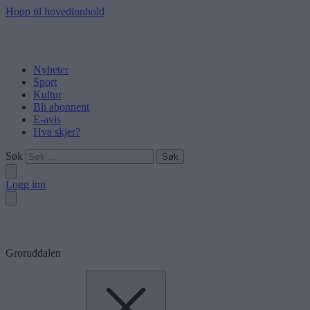
Hopp til hovedinnhold
Nyheter
Sport
Kultur
Bli abonnent
E-avis
Hva skjer?
Søk
Logg inn
Groruddalen