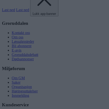
Last ned
Last ned
Lukk app-banner
Groruddalen
Kontakt oss
Om oss
Løssalgssteder
Bli abonnent
E-avis
Groruddalsdebatt
Dødsannonser
Miljøforum
Om GM
Saker
Organisasjon
Høringsuttalelser
Innmelding
Kundeservice