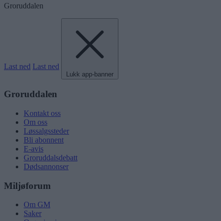
Groruddalen
Last ned
Last ned
Lukk app-banner
Groruddalen
Kontakt oss
Om oss
Løssalgssteder
Bli abonnent
E-avis
Groruddalsdebatt
Dødsannonser
Miljøforum
Om GM
Saker