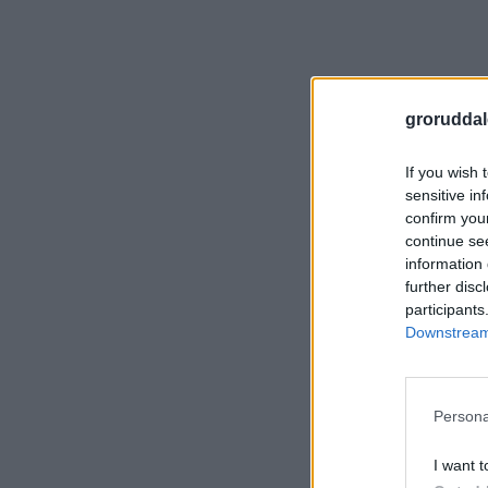
groruddal
If you wish 
sensitive in
confirm you
continue se
information 
further disc
participants
Downstream 
Persona
I want t