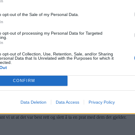
In
o opt-out of the Sale of my Personal Data.
In
to opt-out of processing my Personal Data for Targeted
ing.
In
 energi på å slåss med bokstavene. På Tonsenhagen har man brukt de siste
o opt-out of Collection, Use, Retention, Sale, and/or Sharing
ersonal Data that Is Unrelated with the Purposes for which it
lected.
Out
CONFIRM
Data Deletion
Data Access
Privacy Policy
et på at Tonsenhagen skole har lagt ned et godt arbeid med å gjøre det 
 vi ut at det var best rett og slett å ta en prat med dem det gjelder.