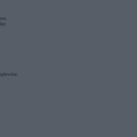
sen.
lay
pplevelse.