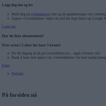
Logg deg inn og les
Meld deg på
nyhetsbrevet
vårt og få oppdateringer rett i innbok
Appen «Groruddalen» laster du ned fra App Store og Google P
Logg inn
Har du ikke abonnement?
Prøv avisa i 5 uker for bare 5 kroner
Du får tilgang til alt på Groruddalen.no – også eAvisen vår!
Husk å laste ned appen vår «Groruddalen» for best mulig leseo
Kjøp
Nyheter
På forsiden nå