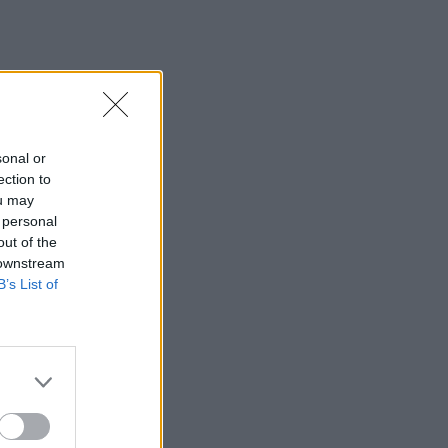
sonal or
ection to
ou may
 personal
out of the
 downstream
B’s List of