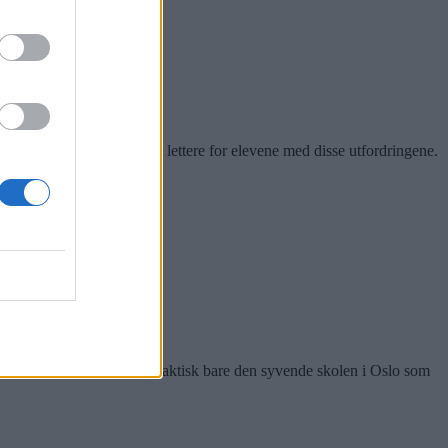
 årene på å gjøre det litt lettere for elevene med disse utfordringene.
lettere for elevene. De er faktisk bare den syvende skolen i Oslo som