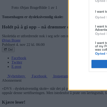
Opted 
Foto: Ørjan Brage
Bilde 1 av 1
I want t
Tonsenhagen er dysleksivennlig skole:
Opted 
Holdt på å gi opp – nå drømmer de stort
I want 
Advertis
Opted 
Skoletida er utfordrende nok i seg selv om man ikke skal bruke all sin
Ørjan Brage
I want t
Publisert
4. nov 22 kl. 06:00
of my P
was col
Del
Opted 
Facebook
Twitter
E-post
Nyhetsbrev
Facebook
Instagram
Abonnement
«DVS - dysleksivennlig skole» står det på plaketten. Det synlige bevis
oppnår denne sertifiseringen. Men istedenfor å prate om læringsmål, fant
Kjære leser!