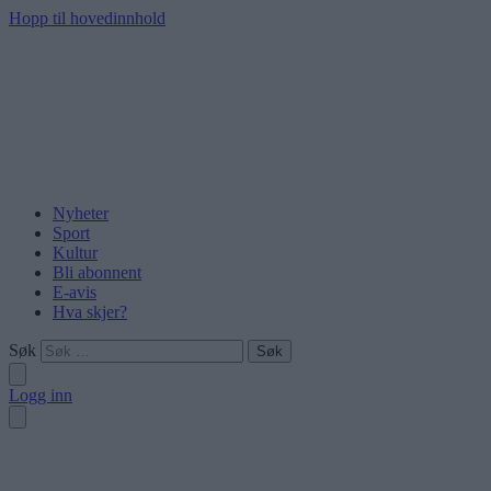
Hopp til hovedinnhold
Nyheter
Sport
Kultur
Bli abonnent
E-avis
Hva skjer?
Søk
Logg inn