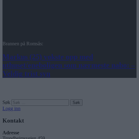
Brannen på Romsås:
Markus (25) vokste opp med
uthuset/eneboligen som nærmeste nabo: –
Veldig trist syn
Søk
Logg inn
Kontakt
Adresse
Trondheimsveien 459