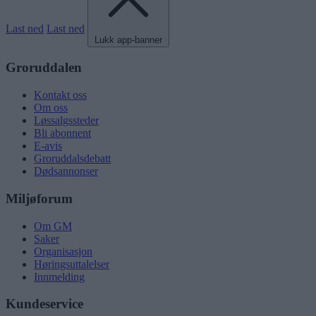
Last ned
Last ned
Lukk app-banner
Groruddalen
Kontakt oss
Om oss
Løssalgssteder
Bli abonnent
E-avis
Groruddalsdebatt
Dødsannonser
Miljøforum
Om GM
Saker
Organisasjon
Høringsuttalelser
Innmelding
Kundeservice