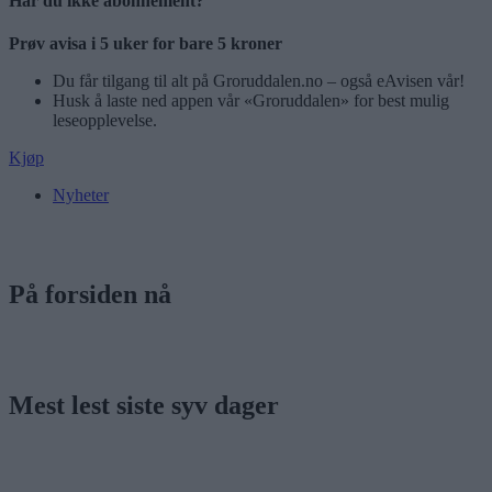
Har du ikke abonnement?
Prøv avisa i 5 uker for bare 5 kroner
Du får tilgang til alt på Groruddalen.no – også eAvisen vår!
Husk å laste ned appen vår «Groruddalen» for best mulig
leseopplevelse.
Kjøp
Nyheter
På forsiden nå
Mest lest siste syv dager