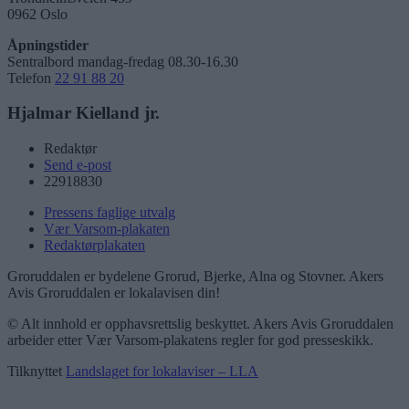
0962 Oslo
Åpningstider
Sentralbord mandag-fredag 08.30-16.30
Telefon
22 91 88 20
Hjalmar Kielland jr.
Redaktør
Send e-post
22918830
Pressens faglige utvalg
Vær Varsom-plakaten
Redaktørplakaten
Groruddalen er bydelene Grorud, Bjerke, Alna og Stovner. Akers
Avis Groruddalen er lokalavisen din!
© Alt innhold er opphavsrettslig beskyttet. Akers Avis Groruddalen
arbeider etter Vær Varsom-plakatens regler for god presseskikk.
Tilknyttet
Landslaget for lokalaviser – LLA