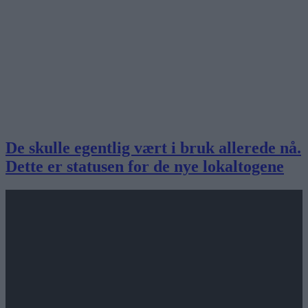
De skulle egentlig vært i bruk allerede nå.
Dette er statusen for de nye lokaltogene