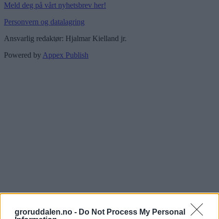
Meld deg på vårt nyhetsbrev her!
Personvern og datalagring
Ansvarlig redaktør: Hjalmar Kielland jr.
Powered by
Appex Publish
groruddalen.no -
Do Not Process My Personal