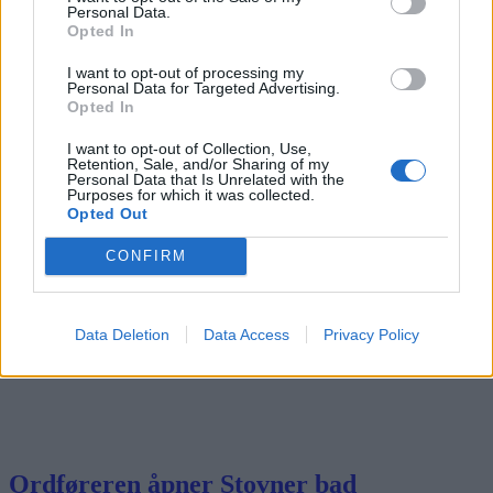
Personal Data.
Opted In
Mest lest siste syv dager
I want to opt-out of processing my
Personal Data for Targeted Advertising.
Opted In
I want to opt-out of Collection, Use,
Retention, Sale, and/or Sharing of my
Personal Data that Is Unrelated with the
Purposes for which it was collected.
Opted Out
CONFIRM
Data Deletion
Data Access
Privacy Policy
Ordføreren åpner Stovner bad