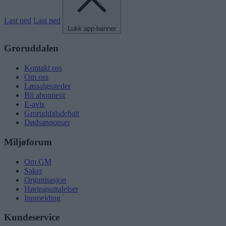
Last ned
Last ned
Lukk app-banner
Groruddalen
Kontakt oss
Om oss
Løssalgssteder
Bli abonnent
E-avis
Groruddalsdebatt
Dødsannonser
Miljøforum
Om GM
Saker
Organisasjon
Høringsuttalelser
Innmelding
Kundeservice