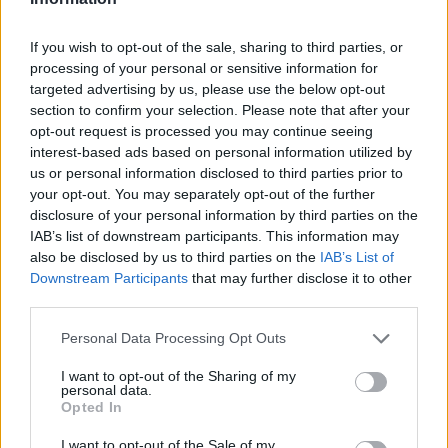
Meld deg på
nyhetsbrevet
vårt og få oppdateringer rett i
innboksen.
If you wish to opt-out of the sale, sharing to third parties, or
Appen «Groruddalen» laster du ned fra App Store og Google
processing of your personal or sensitive information for
Play
targeted advertising by us, please use the below opt-out
Logg inn
section to confirm your selection. Please note that after your
opt-out request is processed you may continue seeing
Har du ikke abonnement?
interest-based ads based on personal information utilized by
us or personal information disclosed to third parties prior to
Prøv avisa i 5 uker for bare 5 kroner
your opt-out. You may separately opt-out of the further
disclosure of your personal information by third parties on the
Du får tilgang til alt på Groruddalen.no – også eAvisen vår!
IAB’s list of downstream participants. This information may
Husk å laste ned appen vår «Groruddalen» for best mulig
also be disclosed by us to third parties on the
IAB’s List of
leseopplevelse.
Downstream Participants
that may further disclose it to other
Kjøp
third parties.
Nyheter
Personal Data Processing Opt Outs
I want to opt-out of the Sharing of my
personal data.
Opted In
På forsiden nå
I want to opt-out of the Sale of my