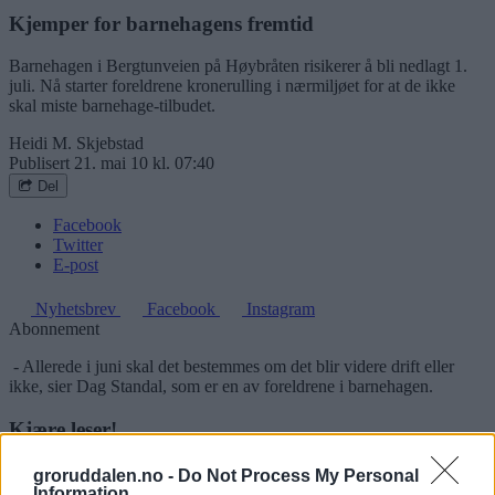
Kjemper for barnehagens fremtid
Barnehagen i Bergtunveien på Høybråten risikerer å bli nedlagt 1.
juli. Nå starter foreld­rene kronerulling i nærmiljøet for at de ikke
skal miste barnehage-tilbudet.
Heidi M. Skjebstad
Publisert
21. mai 10 kl. 07:40
Del
Facebook
Twitter
E-post
Nyhetsbrev
Facebook
Instagram
Abonnement
- Allerede i juni skal det bestemmes om det blir videre drift eller
ikke, sier Dag Standal, som er en av foreldrene i barnehagen.
Kjære leser!
Logg deg inn og les
groruddalen.no -
Do Not Process My Personal
Information