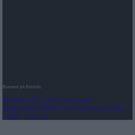
Brannen på Romsås:
Markus (25) vokste opp med
uthuset/eneboligen som nærmeste nabo: –
Veldig trist syn