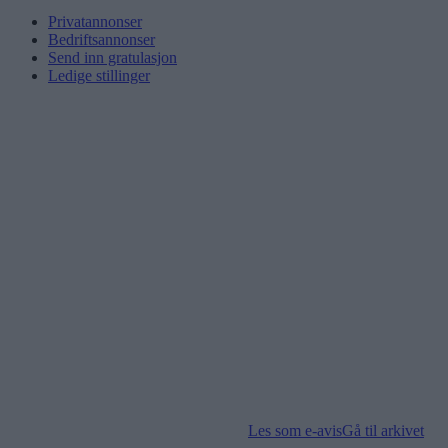
Privatannonser
Bedriftsannonser
Send inn gratulasjon
Ledige stillinger
Les som e-avis
Gå til arkivet