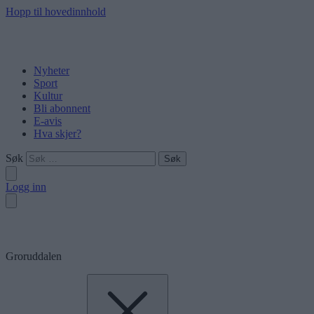
Hopp til hovedinnhold
Nyheter
Sport
Kultur
Bli abonnent
E-avis
Hva skjer?
Søk
Logg inn
Groruddalen