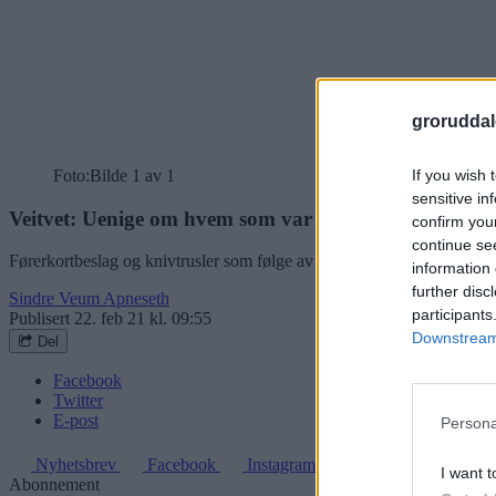
groruddal
If you wish 
Foto:
Bilde 1 av 1
sensitive in
Veitvet: Uenige om hvem som var sterkest – politiet ry
confirm you
continue se
Førerkortbeslag og knivtrusler som følge av uenighet om hvem som er s
information 
further disc
Sindre Veum Apneseth
participants
Publisert
22. feb 21 kl. 09:55
Downstream 
Del
Facebook
Twitter
E-post
Persona
Nyhetsbrev
Facebook
Instagram
I want t
Abonnement