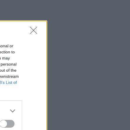
sonal or
ection to
ou may
 personal
out of the
 downstream
B’s List of