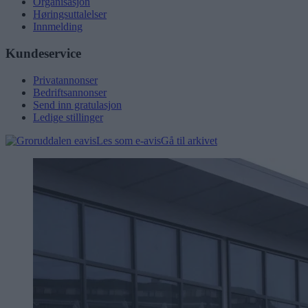
Organisasjon
Høringsuttalelser
Innmelding
Kundeservice
Privatannonser
Bedriftsannonser
Send inn gratulasjon
Ledige stillinger
Les som e-avis
Gå til arkivet