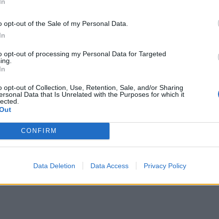
In
n anholdt på Grorud senter.
I sekken og posen til mannen finner poli
o opt-out of the Sale of my Personal Data.
In
to opt-out of processing my Personal Data for Targeted
ing.
In
sen.
o opt-out of Collection, Use, Retention, Sale, and/or Sharing
lay
ersonal Data that Is Unrelated with the Purposes for which it
lected.
Out
CONFIRM
Data Deletion
Data Access
Privacy Policy
pplevelse.