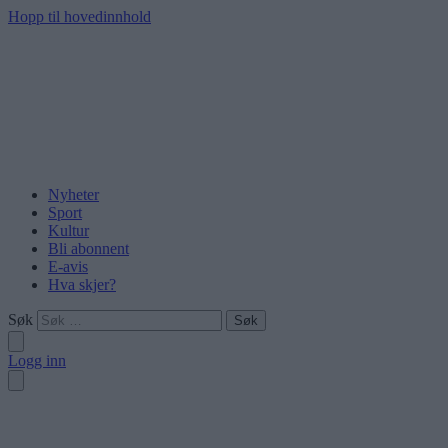
Hopp til hovedinnhold
Nyheter
Sport
Kultur
Bli abonnent
E-avis
Hva skjer?
Søk
Logg inn