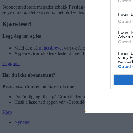
Opted 
Stoppet med store mengder tobakk
Fredag ettermiddag blir en man
selge ulovlig. Det skriver politiet på Twitter.
I want t
Opted 
Kjære leser!
I want 
Logg deg inn og les
Advertis
Opted 
Meld deg på
nyhetsbrevet
vårt og få oppdateringer rett i innbok
I want t
Appen «Groruddalen» laster du ned fra App Store og Google P
of my P
was col
Logg inn
Opted 
Har du ikke abonnement?
Prøv avisa i 5 uker for bare 5 kroner
Du får tilgang til alt på Groruddalen.no – også eAvisen vår!
Husk å laste ned appen vår «Groruddalen» for best mulig leseo
Kjøp
Nyheter