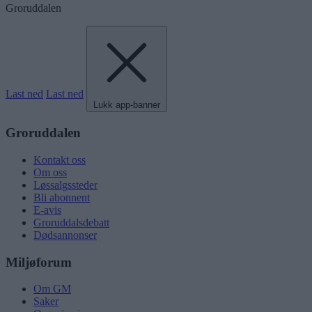
Groruddalen
Last ned
Last ned
Lukk app-banner
Groruddalen
Kontakt oss
Om oss
Løssalgssteder
Bli abonnent
E-avis
Groruddalsdebatt
Dødsannonser
Miljøforum
Om GM
Saker