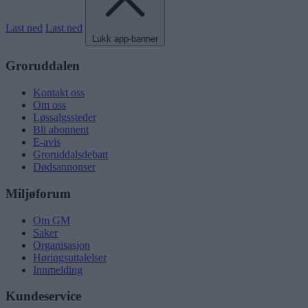
Last ned
Last ned
Lukk app-banner
Groruddalen
Kontakt oss
Om oss
Løssalgssteder
Bli abonnent
E-avis
Groruddalsdebatt
Dødsannonser
Miljøforum
Om GM
Saker
Organisasjon
Høringsuttalelser
Innmelding
Kundeservice