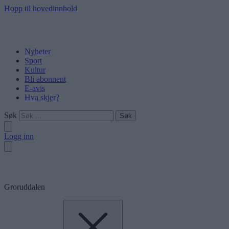
Hopp til hovedinnhold
Nyheter
Sport
Kultur
Bli abonnent
E-avis
Hva skjer?
Søk
Logg inn
Groruddalen