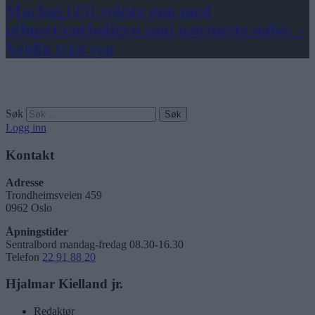
Markus (25) vokste opp med
uthuset/eneboligen som nærmeste nabo: –
Veldig trist syn
Søk
Logg inn
Kontakt
Adresse
Trondheimsveien 459
0962 Oslo
Åpningstider
Sentralbord mandag-fredag 08.30-16.30
Telefon
22 91 88 20
Hjalmar Kielland jr.
Redaktør