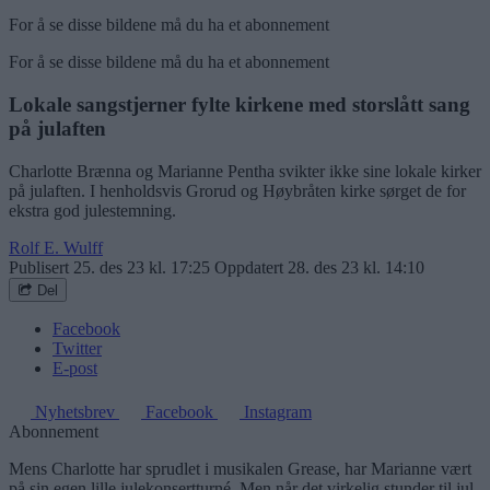
For å se disse bildene må du ha et abonnement
For å se disse bildene må du ha et abonnement
Lokale sangstjerner fylte kirkene med storslått sang
på julaften
Charlotte Brænna og Marianne Pentha svikter ikke sine lokale kirker
på julaften. I henholdsvis Grorud og Høybråten kirke sørget de for
ekstra god julestemning.
Rolf E. Wulff
Publisert
25. des 23 kl. 17:25
Oppdatert
28. des 23 kl. 14:10
Del
Facebook
Twitter
E-post
Nyhetsbrev
Facebook
Instagram
Abonnement
Mens Charlotte har sprudlet i musikalen Grease, har Marianne vært
på sin egen lille julekonsertturné. Men når det virkelig stunder til jul