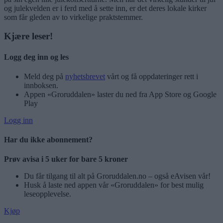
og julekvelden er i ferd med å sette inn, er det deres lokale kirker
som får gleden av to virkelige praktstemmer.
Kjære leser!
Logg deg inn og les
Meld deg på
nyhetsbrevet
vårt og få oppdateringer rett i
innboksen.
Appen «Groruddalen» laster du ned fra App Store og Google
Play
Logg inn
Har du ikke abonnement?
Prøv avisa i 5 uker for bare 5 kroner
Du får tilgang til alt på Groruddalen.no – også eAvisen vår!
Husk å laste ned appen vår «Groruddalen» for best mulig
leseopplevelse.
Kjøp