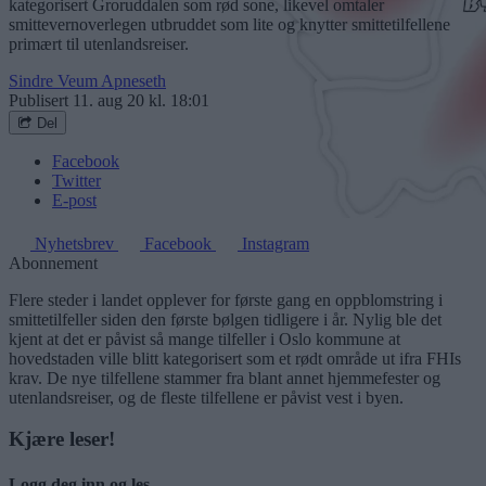
kategorisert Groruddalen som rød sone, likevel omtaler
smittevernoverlegen utbruddet som lite og knytter smittetilfellene
primært til utenlandsreiser.
Sindre Veum Apneseth
Publisert
11. aug 20 kl. 18:01
Del
Facebook
Twitter
E-post
Nyhetsbrev
Facebook
Instagram
Abonnement
Flere steder i landet opplever for første gang en oppblomstring i
smittetilfeller siden den første bølgen tidligere i år. Nylig ble det
kjent at det er påvist så mange tilfeller i Oslo kommune at
hovedstaden ville blitt kategorisert som et rødt område ut ifra FHIs
krav. De nye tilfellene stammer fra blant annet hjemmefester og
utenlandsreiser, og de fleste tilfellene er påvist vest i byen.
Kjære leser!
Logg deg inn og les