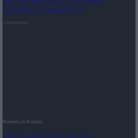
Brannen på Romsås: Den gamle
eneboligen brant helt ned
Abonnement
Brannen på Romsås:
Markus (25) vokste opp med