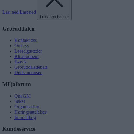
Last ned
Last ned
Lukk app-banner
Groruddalen
Kontakt oss
Om oss
Løssalgssteder
Bli abonnent
E-avis
Groruddalsdebatt
Dødsannonser
Miljøforum
Om GM
Saker
Organisasjon
Høringsuttalelser
Innmelding
Kundeservice