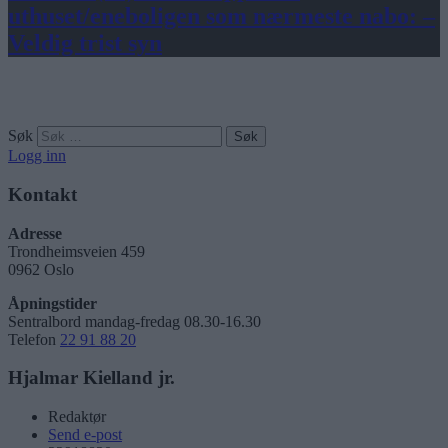
uthuset/eneboligen som nærmeste nabo: –
Veldig trist syn
Søk
Logg inn
Kontakt
Adresse
Trondheimsveien 459
0962 Oslo
Åpningstider
Sentralbord mandag-fredag 08.30-16.30
Telefon
22 91 88 20
Hjalmar Kielland jr.
Redaktør
Send e-post