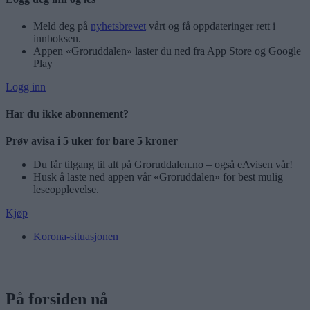
Meld deg på
nyhetsbrevet
vårt og få oppdateringer rett i
innboksen.
Appen «Groruddalen» laster du ned fra App Store og Google
Play
Logg inn
Har du ikke abonnement?
Prøv avisa i 5 uker for bare 5 kroner
Du får tilgang til alt på Groruddalen.no – også eAvisen vår!
Husk å laste ned appen vår «Groruddalen» for best mulig
leseopplevelse.
Kjøp
Korona-situasjonen
På forsiden nå