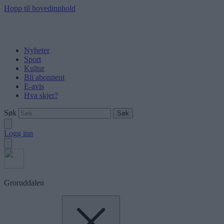
Hopp til hovedinnhold
Nyheter
Sport
Kultur
Bli abonnent
E-avis
Hva skjer?
Søk
Logg inn
Groruddalen