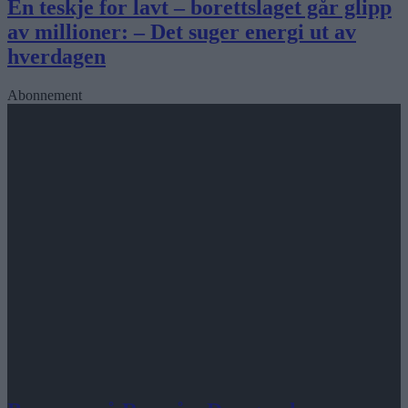
En teskje for lavt – borettslaget går glipp
av millioner: – Det suger energi ut av
hverdagen
Abonnement