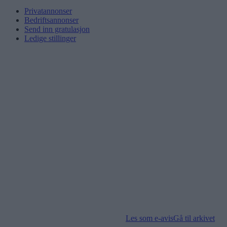
Privatannonser
Bedriftsannonser
Send inn gratulasjon
Ledige stillinger
Les som e-avis
Gå til arkivet