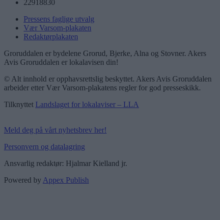
22918830
Pressens faglige utvalg
Vær Varsom-plakaten
Redaktørplakaten
Groruddalen er bydelene Grorud, Bjerke, Alna og Stovner. Akers
Avis Groruddalen er lokalavisen din!
© Alt innhold er opphavsrettslig beskyttet. Akers Avis Groruddalen
arbeider etter Vær Varsom-plakatens regler for god presseskikk.
Tilknyttet
Landslaget for lokalaviser – LLA
Meld deg på vårt nyhetsbrev her!
Personvern og datalagring
Ansvarlig redaktør: Hjalmar Kielland jr.
Powered by
Appex Publish