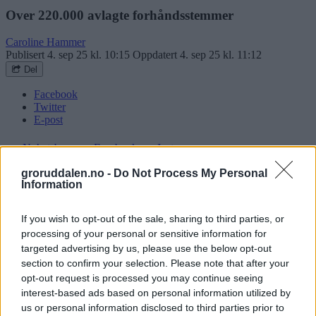
Over 220.000 avlagte forhåndsstemmer
Caroline Hammer
Publisert
4. sep 25 kl. 10:15
Oppdatert
4. sep 25 kl. 11:12
Del
Facebook
Twitter
E-post
Nyhetsbrev
Facebook
Instagram
Nesten halvparten av alle stemmeberettigede i Oslo har valgt å bruke
groruddalen.no -
Do Not Process My Personal
Information
muligheten til å forhåndsstemme ved årets valg. Det viser oppdaterte
tall fra Valgdirektoratet. Totalt har 43 prosent av alle dem som kan
stemme i Oslo, valgt å forhåndsstemme. Og mange har bestemt seg i
If you wish to opt-out of the sale, sharing to third parties, or
det siste. Onsdag valgte over 20.000 personer i Oslo å avlegge
processing of your personal or sensitive information for
stemmen sin. Stemmer du på søndag eller mandag kan du sjekke
valglokaler.no for å finne ditt nærmeste valglokale.
targeted advertising by us, please use the below opt-out
section to confirm your selection. Please note that after your
Nyheter
opt-out request is processed you may continue seeing
Skjer i Groruddalen
interest-based ads based on personal information utilized by
us or personal information disclosed to third parties prior to