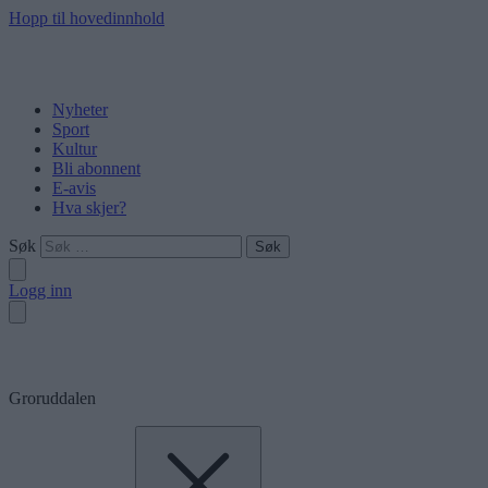
Hopp til hovedinnhold
Nyheter
Sport
Kultur
Bli abonnent
E-avis
Hva skjer?
Søk
Logg inn
Groruddalen