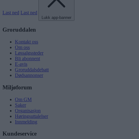
Last ned
Last ned
Lukk app-banner
Groruddalen
Kontakt oss
Om oss
Løssalgssteder
Bli abonnent
E-avis
Groruddalsdebatt
Dødsannonser
Miljøforum
Om GM
Saker
Organisasjon
Høringsuttalelser
Innmelding
Kundeservice