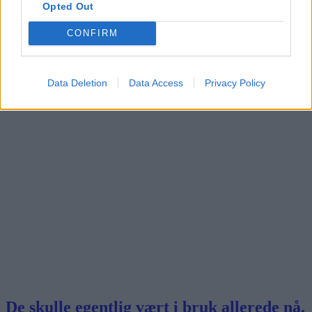
Opted Out
CONFIRM
Ordføreren åpner Stovner bad
Data Deletion
Data Access
Privacy Policy
De skulle egentlig vært i bruk allerede nå.