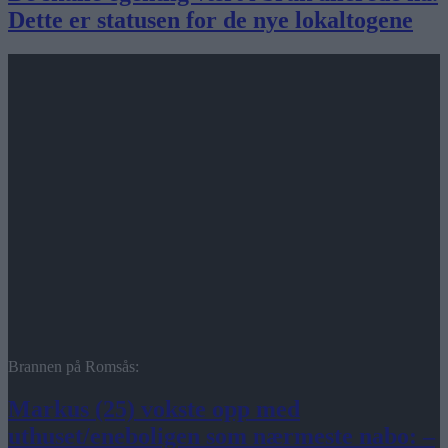
Dette er statusen for de nye lokaltogene
Brannen på Romsås:
Markus (25) vokste opp med
uthuset/eneboligen som nærmeste nabo: –