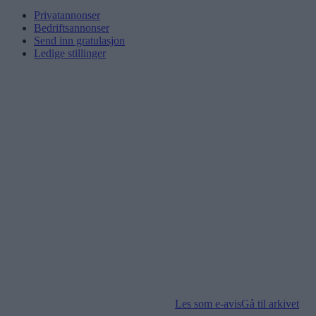
Privatannonser
Bedriftsannonser
Send inn gratulasjon
Ledige stillinger
Les som e-avis
Gå til arkivet