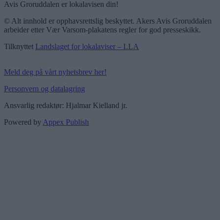
Avis Groruddalen er lokalavisen din!
© Alt innhold er opphavsrettslig beskyttet. Akers Avis Groruddalen
arbeider etter Vær Varsom-plakatens regler for god presseskikk.
Tilknyttet
Landslaget for lokalaviser – LLA
Meld deg på vårt nyhetsbrev her!
Personvern og datalagring
Ansvarlig redaktør: Hjalmar Kielland jr.
Powered by
Appex Publish