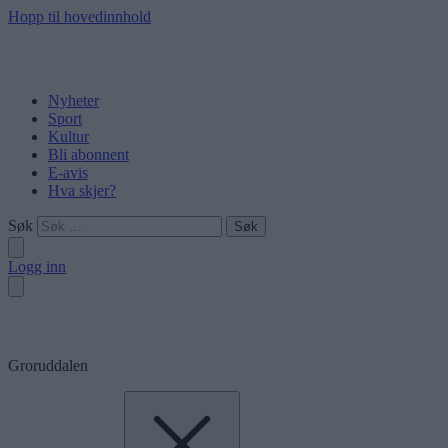
Hopp til hovedinnhold
Nyheter
Sport
Kultur
Bli abonnent
E-avis
Hva skjer?
Søk
Logg inn
Groruddalen