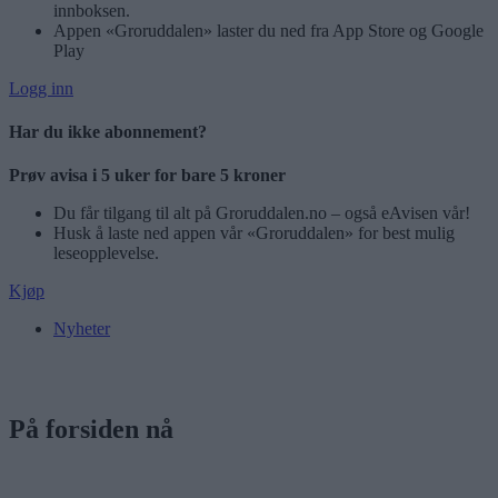
innboksen.
Appen «Groruddalen» laster du ned fra App Store og Google
Play
Logg inn
Har du ikke abonnement?
Prøv avisa i 5 uker for bare 5 kroner
Du får tilgang til alt på Groruddalen.no – også eAvisen vår!
Husk å laste ned appen vår «Groruddalen» for best mulig
leseopplevelse.
Kjøp
Nyheter
På forsiden nå