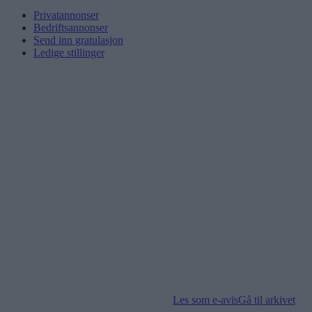
Privatannonser
Bedriftsannonser
Send inn gratulasjon
Ledige stillinger
Les som e-avis
Gå til arkivet