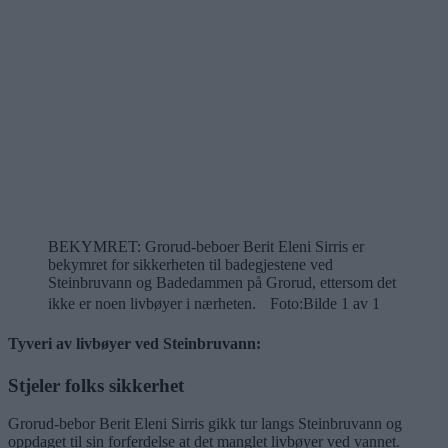
BEKYMRET: Grorud-beboer Berit Eleni Sirris er
bekymret for sikkerheten til badegjestene ved
Steinbruvann og Badedammen på Grorud, ettersom det
ikke er noen livbøyer i nærheten. Foto:
Bilde 1 av 1
Tyveri av livbøyer ved Steinbruvann:
Stjeler folks sikkerhet
Grorud-bebor Berit Eleni Sirris gikk tur langs Steinbruvann og
oppdaget til sin forferdelse at det manglet livbøyer ved vannet.