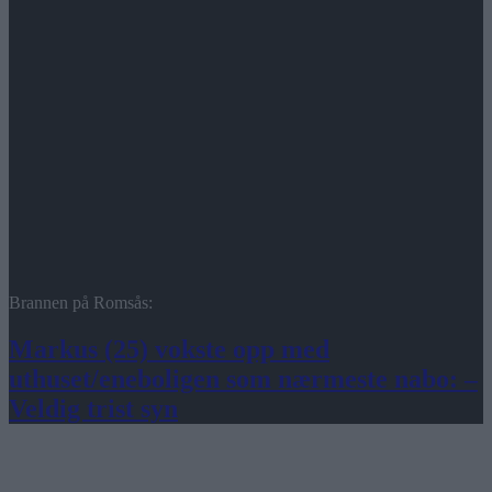
Brannen på Romsås:
Markus (25) vokste opp med
uthuset/eneboligen som nærmeste nabo: –
Veldig trist syn