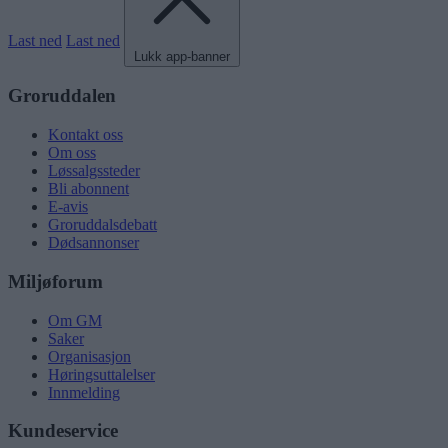
Last ned
Last ned
Lukk app-banner
Groruddalen
Kontakt oss
Om oss
Løssalgssteder
Bli abonnent
E-avis
Groruddalsdebatt
Dødsannonser
Miljøforum
Om GM
Saker
Organisasjon
Høringsuttalelser
Innmelding
Kundeservice