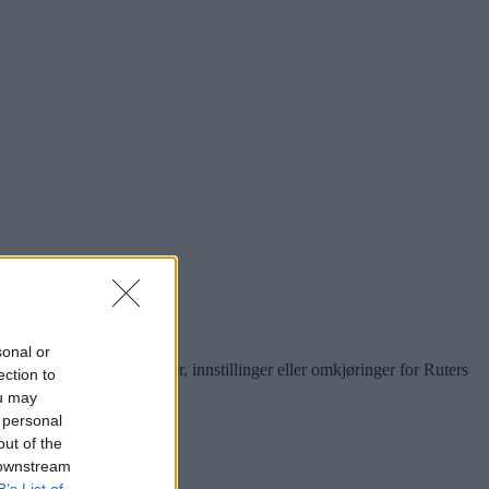
sonal or
 meldinger om forsinkelser, innstillinger eller omkjøringer for Ruters
ection to
ou may
 personal
out of the
 downstream
B’s List of