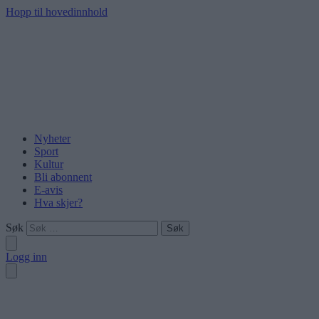
Hopp til hovedinnhold
Nyheter
Sport
Kultur
Bli abonnent
E-avis
Hva skjer?
Søk
Logg inn