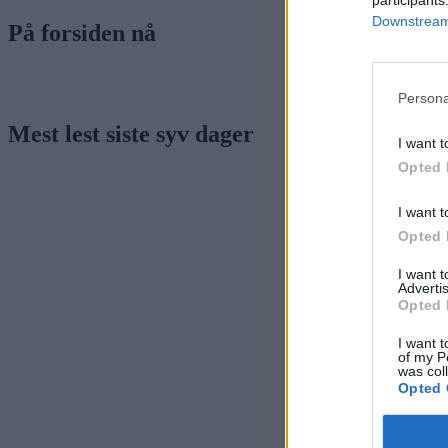
Downstream 
På forsiden nå
Persona
Mest lest siste syv dager
I want t
Opted 
I want t
Opted 
I want 
Advertis
Opted 
I want t
of my P
was col
Opted 