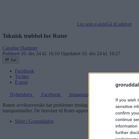
Les som e-avis
Gå til arkivet
Teknisk trøbbel for Ruter
Caroline Hammer
Publisert
10. des 24 kl. 16:16
Oppdatert
10. des 24 kl. 16:27
Del
Facebook
Twitter
E-post
groruddal
Nyhetsbrev
Facebook
Instagram
If you wish 
Ruters avviksoversikt har problemer tirsdag ettermiddag, melder selskap
sensitive in
transportmidler. De henviser til Ruter-appen for oppdatert informasjon
confirm you
continue se
Skjer i Groruddalen
information 
further disc
participants