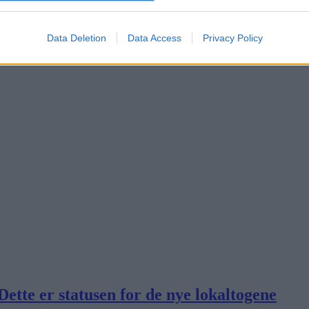
Data Deletion
Data Access
Privacy Policy
 Dette er statusen for de nye lokaltogene