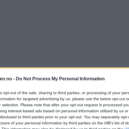
en.no -
Do Not Process My Personal Information
to opt-out of the sale, sharing to third parties, or processing of your per
et. Bruker du nettsiden for å se etter avvik, vil du nå ikke få opp noen
formation for targeted advertising by us, please use the below opt-out s
 og jobber med å fikse feilen.
r selection. Please note that after your opt-out request is processed y
eing interest-based ads based on personal information utilized by us or
disclosed to third parties prior to your opt-out. You may separately opt-
losure of your personal information by third parties on the IAB’s list of
. This information may also be disclosed by us to third parties on the
IA