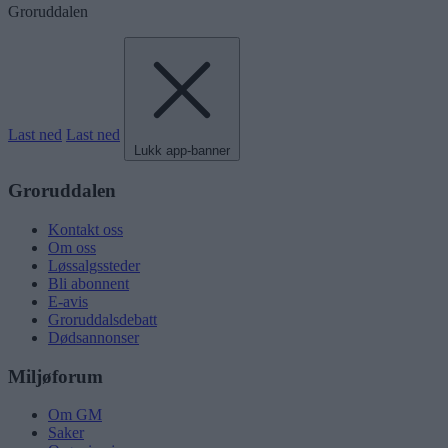
Groruddalen
Last ned
Last ned
Lukk app-banner
Groruddalen
Kontakt oss
Om oss
Løssalgssteder
Bli abonnent
E-avis
Groruddalsdebatt
Dødsannonser
Miljøforum
Om GM
Saker