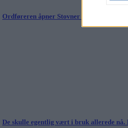
Ordføreren åpner Stovner bad
De skulle egentlig vært i bruk allerede nå.