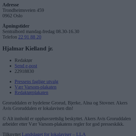
Adresse
Trondheimsveien 459
0962 Oslo
Åpningstider
Sentralbord mandag-fredag 08.30-16.30
Telefon
22 91 88 20
Hjalmar Kielland jr.
Redaktør
Send e-post
22918830
Pressens faglige utvalg
Vær Varsom-plakaten
Redaktørplakaten
Groruddalen er bydelene Grorud, Bjerke, Alna og Stovner. Akers
Avis Groruddalen er lokalavisen din!
© Alt innhold er opphavsrettslig beskyttet. Akers Avis Groruddalen
arbeider etter Vær Varsom-plakatens regler for god presseskikk.
Tilknyttet
Landslaget for lokalaviser – LLA