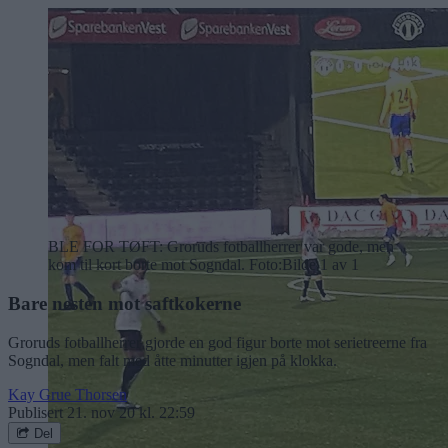
BLE FOR TØFT: Groruds fotballherrer var gode, men
kom til kort borte mot Sogndal. Foto:
Bilde 1 av 1
Bare nesten mot saftkokerne
Groruds fotballherrer gjorde en god figur borte mot serietreerne fra
Sogndal, men falt med åtte minutter igjen på klokka.
Kay Grue Thorsen
Publisert
21. nov 20 kl. 22:59
Del