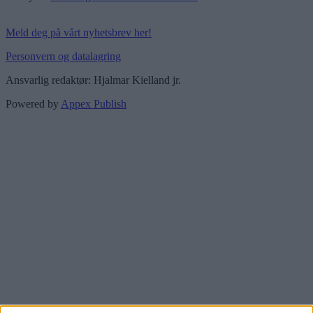
Meld deg på vårt nyhetsbrev her!
Personvern og datalagring
Ansvarlig redaktør: Hjalmar Kielland jr.
Powered by
Appex Publish