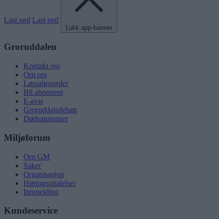
Last ned
Last ned
Lukk app-banner
Groruddalen
Kontakt oss
Om oss
Løssalgssteder
Bli abonnent
E-avis
Groruddalsdebatt
Dødsannonser
Miljøforum
Om GM
Saker
Organisasjon
Høringsuttalelser
Innmelding
Kundeservice