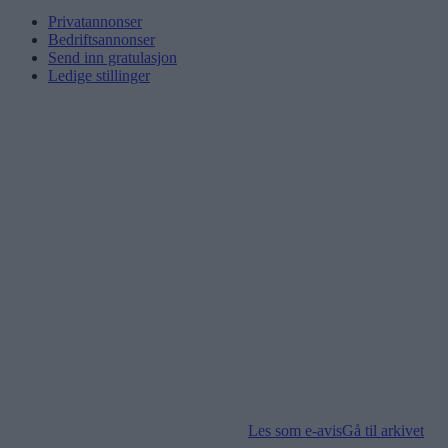
Privatannonser
Bedriftsannonser
Send inn gratulasjon
Ledige stillinger
Les som e-avis
Gå til arkivet