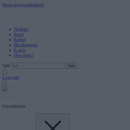
Hopp til hovedinnhold
Nyheter
Sport
Kultur
Bli abonnent
E-avis
Hva skjer?
Søk
Logg inn
Groruddalen