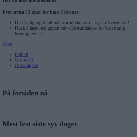
Har du ikke abonnement?
Prøv avisa i 5 uker for bare 5 kroner
Du får tilgang til alt på Groruddalen.no – også eAvisen vår!
Husk å laste ned appen vår «Groruddalen» for best mulig
leseopplevelse.
Kjøp
Fotball
Grorud IL
Obos-ligaen
På forsiden nå
Mest lest siste syv dager