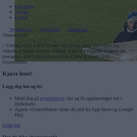
Facebook
Twitter
E-post
Nyhetsbrev
Facebook
Instagram
Abonnement
– Utrolig bittert å ikke få med seg poeng i dag. Det synes jeg
virkelig vi hadde fortjent. Faktisk synes jeg vi hadde fortjent alle
poengene, sier Grorud-trener Eirik Kjønø til Akers Avis
Groruddalen.
Kjære leser!
Logg deg inn og les
Meld deg på
nyhetsbrevet
vårt og få oppdateringer rett i
innboksen.
Appen «Groruddalen» laster du ned fra App Store og Google
Play
Logg inn