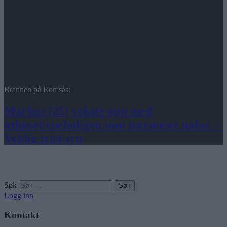
Brannen på Romsås:
Markus (25) vokste opp med
uthuset/eneboligen som nærmeste nabo: –
Veldig trist syn
Søk
Logg inn
Kontakt