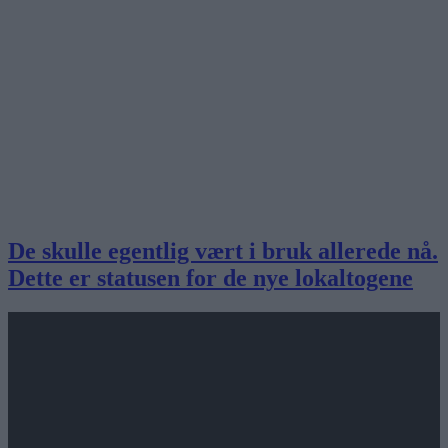
De skulle egentlig vært i bruk allerede nå.
Dette er statusen for de nye lokaltogene