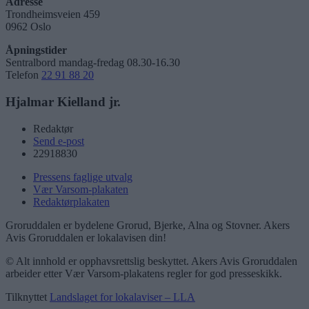
Adresse
Trondheimsveien 459
0962 Oslo
Åpningstider
Sentralbord mandag-fredag 08.30-16.30
Telefon
22 91 88 20
Hjalmar Kielland jr.
Redaktør
Send e-post
22918830
Pressens faglige utvalg
Vær Varsom-plakaten
Redaktørplakaten
Groruddalen er bydelene Grorud, Bjerke, Alna og Stovner. Akers
Avis Groruddalen er lokalavisen din!
© Alt innhold er opphavsrettslig beskyttet. Akers Avis Groruddalen
arbeider etter Vær Varsom-plakatens regler for god presseskikk.
Tilknyttet
Landslaget for lokalaviser – LLA