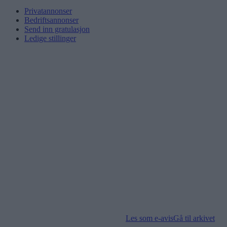
Privatannonser
Bedriftsannonser
Send inn gratulasjon
Ledige stillinger
Les som e-avis
Gå til arkivet