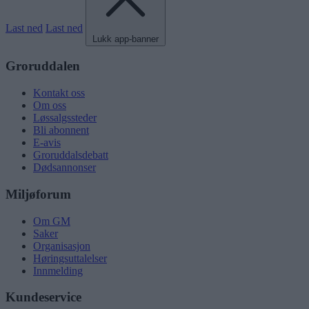
Last ned
Last ned
Lukk app-banner
Groruddalen
Kontakt oss
Om oss
Løssalgssteder
Bli abonnent
E-avis
Groruddalsdebatt
Dødsannonser
Miljøforum
Om GM
Saker
Organisasjon
Høringsuttalelser
Innmelding
Kundeservice