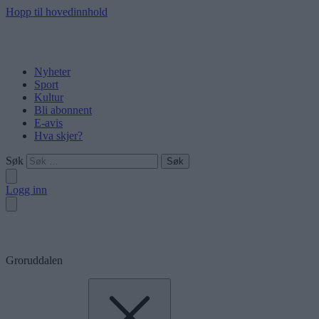
Hopp til hovedinnhold
Nyheter
Sport
Kultur
Bli abonnent
E-avis
Hva skjer?
Søk
Logg inn
Groruddalen