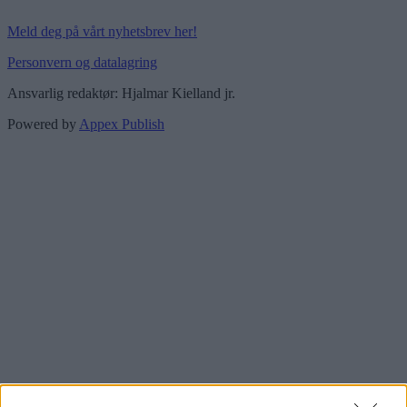
Meld deg på vårt nyhetsbrev her!
Personvern og datalagring
Ansvarlig redaktør: Hjalmar Kielland jr.
Powered by
Appex Publish