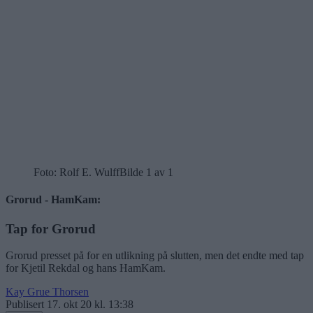
Foto: Rolf E. Wulff
Bilde 1 av 1
Grorud - HamKam:
Tap for Grorud
Grorud presset på for en utlikning på slutten, men det endte med tap
for Kjetil Rekdal og hans HamKam.
Kay Grue Thorsen
Publisert
17. okt 20 kl. 13:38