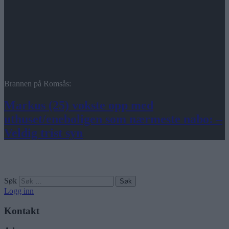
Brannen på Romsås:
Markus (25) vokste opp med
uthuset/eneboligen som nærmeste nabo: –
Veldig trist syn
Søk
Logg inn
Kontakt