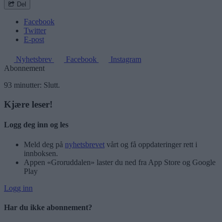
Del
Facebook
Twitter
E-post
Nyhetsbrev
Facebook
Instagram
Abonnement
93 minutter: Slutt.
Kjære leser!
Logg deg inn og les
Meld deg på
nyhetsbrevet
vårt og få oppdateringer rett i
innboksen.
Appen «Groruddalen» laster du ned fra App Store og Google
Play
Logg inn
Har du ikke abonnement?