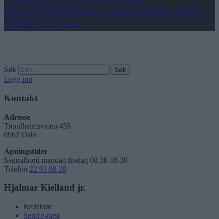
uthuset/eneboligen som nærmeste nabo: –
Veldig trist syn
Søk
Logg inn
Kontakt
Adresse
Trondheimsveien 459
0962 Oslo
Åpningstider
Sentralbord mandag-fredag 08.30-16.30
Telefon
22 91 88 20
Hjalmar Kielland jr.
Redaktør
Send e-post