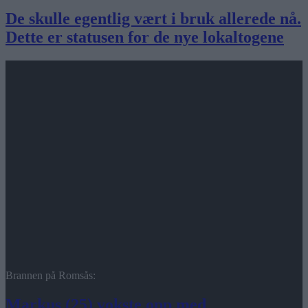
De skulle egentlig vært i bruk allerede nå.
Dette er statusen for de nye lokaltogene
Brannen på Romsås:
Markus (25) vokste opp med