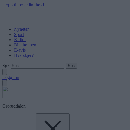
Hopp til hovedinnhold
Nyheter
Sport
Kultur
Bli abonnent
E-avis
Hva skjer?
Søk
Logg inn
Groruddalen