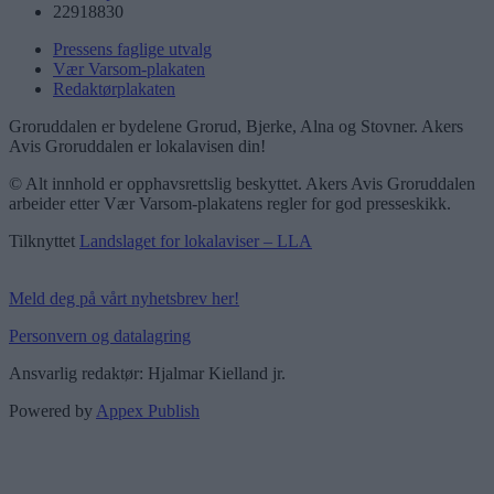
22918830
Pressens faglige utvalg
Vær Varsom-plakaten
Redaktørplakaten
Groruddalen er bydelene Grorud, Bjerke, Alna og Stovner. Akers
Avis Groruddalen er lokalavisen din!
© Alt innhold er opphavsrettslig beskyttet. Akers Avis Groruddalen
arbeider etter Vær Varsom-plakatens regler for god presseskikk.
Tilknyttet
Landslaget for lokalaviser – LLA
Meld deg på vårt nyhetsbrev her!
Personvern og datalagring
Ansvarlig redaktør: Hjalmar Kielland jr.
Powered by
Appex Publish