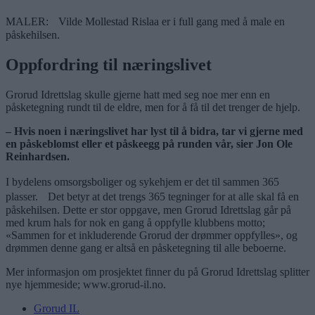
MALER: Vilde Mollestad Rislaa er i full gang med å male en
påskehilsen.
Oppfordring til næringslivet
Grorud Idrettslag skulle gjerne hatt med seg noe mer enn en
påsketegning rundt til de eldre, men for å få til det trenger de hjelp.
– Hvis noen i næringslivet har lyst til å bidra, tar vi gjerne med
en påskeblomst eller et påskeegg på runden vår, sier Jon Ole
Reinhardsen.
I bydelens omsorgsboliger og sykehjem er det til sammen 365
plasser. Det betyr at det trengs 365 tegninger for at alle skal få en
påskehilsen. Dette er stor oppgave, men Grorud Idrettslag går på
med krum hals for nok en gang å oppfylle klubbens motto;
«Sammen for et inkluderende Grorud der drømmer oppfylles», og
drømmen denne gang er altså en påsketegning til alle beboerne.
Mer informasjon om prosjektet finner du på Grorud Idrettslag splitter
nye hjemmeside; www.grorud-il.no.
Grorud IL