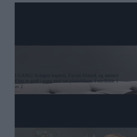
I GANG: A-lagets kaptein, Faysal Ahmed, og sønnen
Elias er godt i gang med sin påskehilsen. Foto:
Bilde 1
av 2