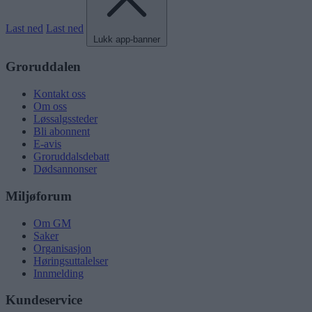
Last ned
Last ned
Lukk app-banner
Groruddalen
Kontakt oss
Om oss
Løssalgssteder
Bli abonnent
E-avis
Groruddalsdebatt
Dødsannonser
Miljøforum
Om GM
Saker
Organisasjon
Høringsuttalelser
Innmelding
Kundeservice