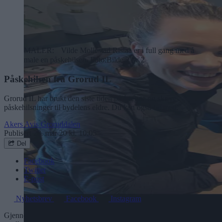
MALER: Vilde Mollestad Rislaa er i full gang med å
male en påskehilsen. Foto:
Bilde 2 av 2
Påskehilsen fra Grorud IL
Grorud IL har brukt den siste tiden på å tegne og skrive
påskehilsninger til bydelens eldre. Du kan også bli med.
Akers Avis Groruddalen
Publisert
28. mar 20 kl. 10:05
Del
Facebook
Twitter
E-post
Nyhetsbrev
Facebook
Instagram
Gjennom den siste uka har Grorud Idrettslag daglig oppfordret sine