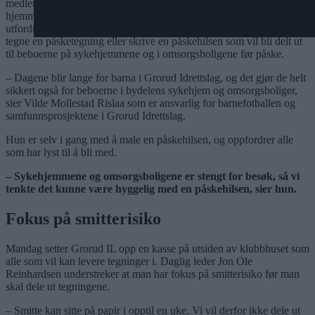
medlemmer, og alle andre som vil, til å gjennomføre en utfordring
hjemme gjennom sin Instagramkonto. Onsdag kom den første
utfordringen som ikke hadde noe med fotball å gjøre – nemlig å
tegne en påsketegning eller skrive en påskehilsen som vil bli delt ut
til beboerne på sykehjemmene og i omsorgsboligene før påske.
– Dagene blir lange for barna i Grorud Idrettslag, og det gjør de helt
sikkert også for beboerne i bydelens sykehjem og omsorgsboliger,
sier Vilde Mollestad Rislaa som er ansvarlig for barnefotballen og
samfunnsprosjektene i Grorud Idrettslag.
Hun er selv i gang med å male en påskehilsen, og oppfordrer alle
som har lyst til å bli med.
– Sykehjemmene og omsorgsboligene er stengt for besøk, så vi
tenkte det kunne være hyggelig med en påskehilsen, sier hun.
Fokus på smitterisiko
Mandag setter Grorud IL opp en kasse på utsiden av klubbhuset som
alle som vil kan levere tegninger i. Daglig leder Jon Ole
Reinhardsen understreker at man har fokus på smitterisiko før man
skal dele ut tegningene.
– Smitte kan sitte på papir i opptil en uke. Vi vil derfor ikke dele ut