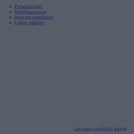
Privatannonser
Bedriftsannonser
Send inn gratulasjon
Ledige stillinger
Les som e-avis
Gå til arkivet