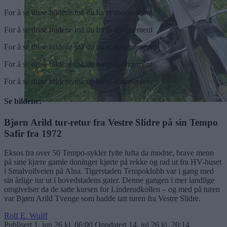
For å se disse bildene må du ha et abonnement
For å se disse bildene må du ha et abonnement
For å se disse bildene må du ha et abonnement
For å se disse bildene må du ha et abonnement
For å se disse bildene må du ha et abonnement
Se bildene:
Bjørn Arild tur-retur fra Vestre Slidre på sin Tempo
Safir fra 1972
Eksos fra over 50 Tempo-sykler fylte lufta da modne, brave menn
på sine kjære gamle doninger kjørte på rekke og rad ut fra HV-huset
i Smalvollveien på Alna. Tigerstaden Tempoklubb var i gang med
sin årlige tur ut i hovedstadens gater. Denne gangen i mer landlige
omgivelser da de satte kursen for Linderudkollen – og med på turen
var Bjørn Arild Tvenge som hadde tatt turen fra Vestre Slidre.
Rolf E. Wulff
Publisert
1. jun 26 kl. 06:00
Oppdatert
14. jul 26 kl. 20:14