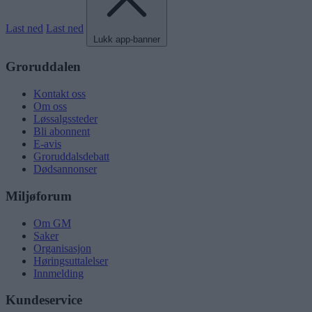
Last ned
Last ned
Lukk app-banner
Groruddalen
Kontakt oss
Om oss
Løssalgssteder
Bli abonnent
E-avis
Groruddalsdebatt
Dødsannonser
Miljøforum
Om GM
Saker
Organisasjon
Høringsuttalelser
Innmelding
Kundeservice