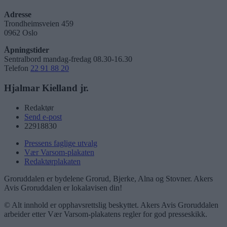
Adresse
Trondheimsveien 459
0962 Oslo
Åpningstider
Sentralbord mandag-fredag 08.30-16.30
Telefon
22 91 88 20
Hjalmar Kielland jr.
Redaktør
Send e-post
22918830
Pressens faglige utvalg
Vær Varsom-plakaten
Redaktørplakaten
Groruddalen er bydelene Grorud, Bjerke, Alna og Stovner. Akers
Avis Groruddalen er lokalavisen din!
© Alt innhold er opphavsrettslig beskyttet. Akers Avis Groruddalen
arbeider etter Vær Varsom-plakatens regler for god presseskikk.