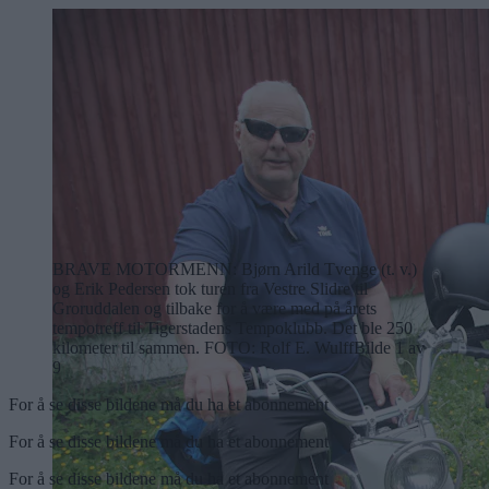
BRAVE MOTORMENN: Bjørn Arild Tvenge (t. v.)
og Erik Pedersen tok turen fra Vestre Slidre til
Groruddalen og tilbake for å være med på årets
tempotreff til Tigerstadens Tempoklubb. Det ble 250
kilometer til sammen.
FOTO: Rolf E. Wulff
Bilde 1 av
9
For å se disse bildene må du ha et abonnement
For å se disse bildene må du ha et abonnement
For å se disse bildene må du ha et abonnement