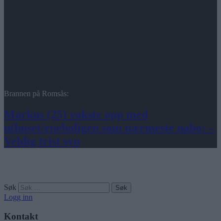
Brannen på Romsås:
Markus (25) vokste opp med
uthuset/eneboligen som nærmeste nabo: –
Veldig trist syn
Søk
Logg inn
Kontakt