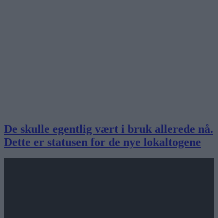
De skulle egentlig vært i bruk allerede nå.
Dette er statusen for de nye lokaltogene