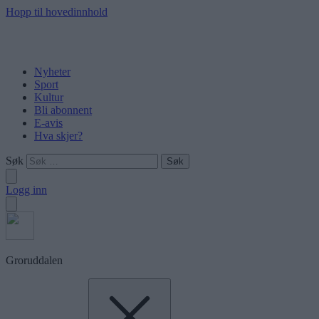
Hopp til hovedinnhold
Nyheter
Sport
Kultur
Bli abonnent
E-avis
Hva skjer?
Søk
Logg inn
Groruddalen