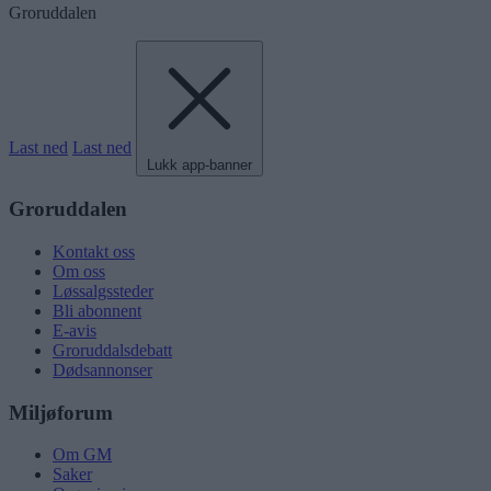
Groruddalen
Last ned
Last ned
Lukk app-banner
Groruddalen
Kontakt oss
Om oss
Løssalgssteder
Bli abonnent
E-avis
Groruddalsdebatt
Dødsannonser
Miljøforum
Om GM
Saker