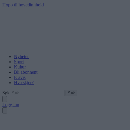
Hopp til hovedinnhold
Nyheter
Sport
Kultur
Bli abonnent
E-avis
Hva skjer?
Søk
Logg inn