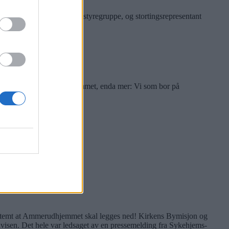
inar Dørum, Venstres bystyregruppe, og stortingsrepresentant
m jobber på Ammerudhjemmet, enda mer: Vi som bor på
temt at Ammerudhjemmet skal legges ned! Kirkens Bymisjon og
 avisen. Det hele var ledsaget av en pressemelding fra Sykehjems-