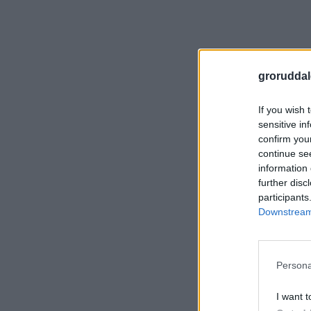
groruddal
If you wish 
sensitive in
confirm you
continue se
information 
further disc
participants
Downstream 
Persona
I want t