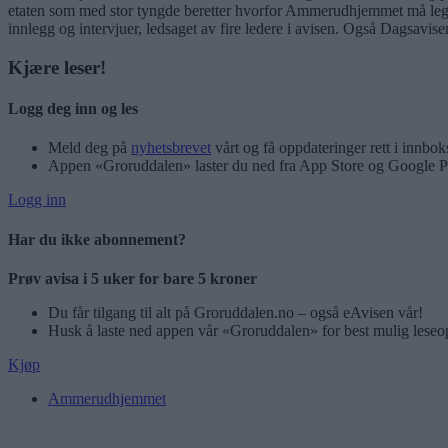
etaten som med stor tyngde beretter hvorfor Ammerudhjemmet må legges
innlegg og intervjuer, ledsaget av fire ledere i avisen. Også Dagsavi
Kjære leser!
Logg deg inn og les
Meld deg på
nyhetsbrevet
vårt og få oppdateringer rett i innbok
Appen «Groruddalen» laster du ned fra App Store og Google P
Logg inn
Har du ikke abonnement?
Prøv avisa i 5 uker for bare 5 kroner
Du får tilgang til alt på Groruddalen.no – også eAvisen vår!
Husk å laste ned appen vår «Groruddalen» for best mulig leseo
Kjøp
Ammerudhjemmet