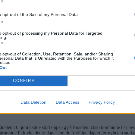
In
ets Venner, er sterk kritisk til nedleggelsen. Her sammen med Odd E
o opt-out of the Sale of my Personal Data.
In
to opt-out of processing my Personal Data for Targeted
ing.
In
enda mer: Vi som er frivillige på Ammerudhjemmet, enda mer: Vi so
o opt-out of Collection, Use, Retention, Sale, and/or Sharing
til/vært rammet av et selsomt skuespill!
ersonal Data that Is Unrelated with the Purposes for which it
lected.
Out
CONFIRM
Data Deletion
Data Access
Privacy Policy
en 16. juni hadde stort oppslag på forsiden: Oslo kommune har bes
ørende fikk vite det to dager før, de frivillige dagen før nyheten sto i