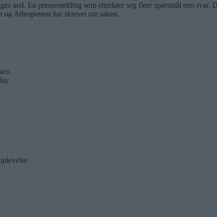
 ned. En pressemelding som etterlater seg flere spørsmål enn svar. De
sen og Aftenposten har skrevet om saken.
sen.
lay
pplevelse.