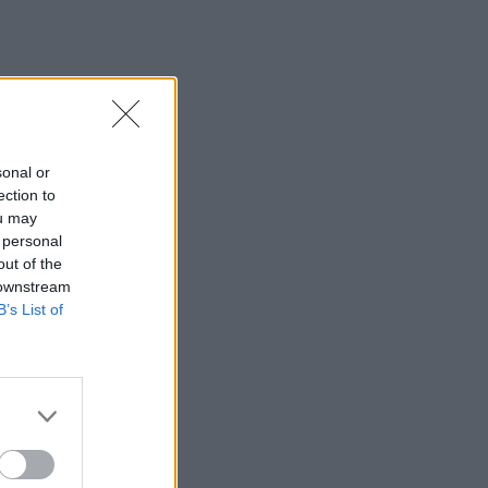
sonal or
ection to
ou may
 personal
out of the
 downstream
B’s List of