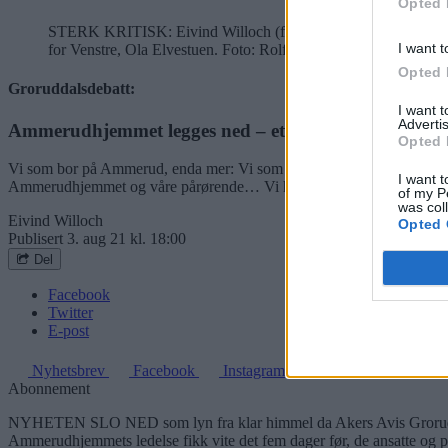
Opted 
STERK KRITISK: Eivind Willoch (f.v.), leder for Ammerudhjemm
I want t
for Venstre, Ola Elvestuen. Foto: Rolf Kristiansen
Bilde 1 av 1
Opted 
Groruddalsdebatt:
I want 
Advertis
Ammerudhjemmet legges ned – et selsomt «skuespill»
Opted 
Vi som bor på Ammerud, enda mer: Vi som bruker Ammerudhjemmet, 
I want t
Ammerudhjemmet og våre pårørende… Vi har de siste ukene vært vitne 
of my P
was col
Eivind Willoch
Opted 
Publisert
3. aug 21 kl. 18:00
Del
Facebook
Twitter
E-post
Nyhetsbrev
Facebook
Instagram
Abonnement
NYHETEN SLO NED som lyn fra klar himmel da Akers Avis Groruddal
Ammerudhjemmets ledelse fikk vite det fem dager før, de ansatte og pår