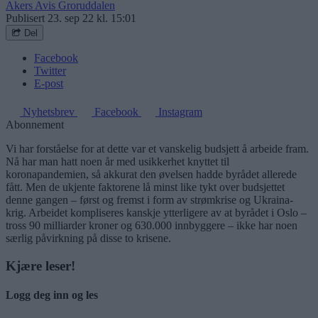
Akers Avis Groruddalen
Publisert
23. sep 22 kl. 15:01
Del
Facebook
Twitter
E-post
Nyhetsbrev
Facebook
Instagram
Abonnement
Vi har forståelse for at dette var et vanskelig budsjett å arbeide fram.
Nå har man hatt noen år med usikkerhet knyttet til
koronapandemien, så akkurat den øvelsen hadde byrådet allerede
fått. Men de ukjente faktorene lå minst like tykt over budsjettet
denne gangen – først og fremst i form av strømkrise og Ukraina-
krig. Arbeidet kompliseres kanskje ytterligere av at byrådet i Oslo –
tross 90 milliarder kroner og 630.000 innbyggere – ikke har noen
særlig påvirkning på disse to krisene.
Kjære leser!
Logg deg inn og les