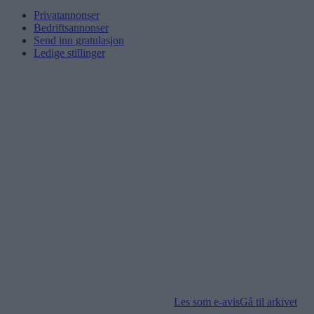
Privatannonser
Bedriftsannonser
Send inn gratulasjon
Ledige stillinger
Les som e-avis
Gå til arkivet