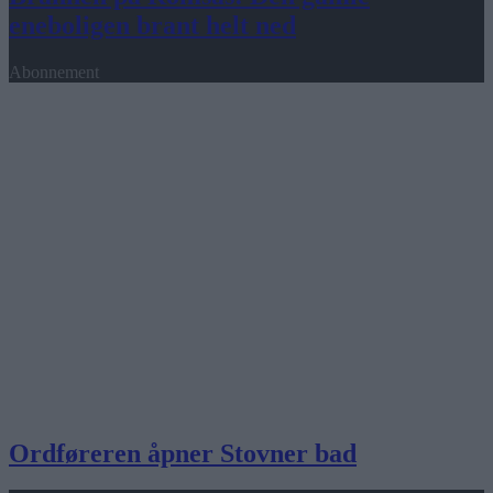
eneboligen brant helt ned
Abonnement
Ordføreren åpner Stovner bad