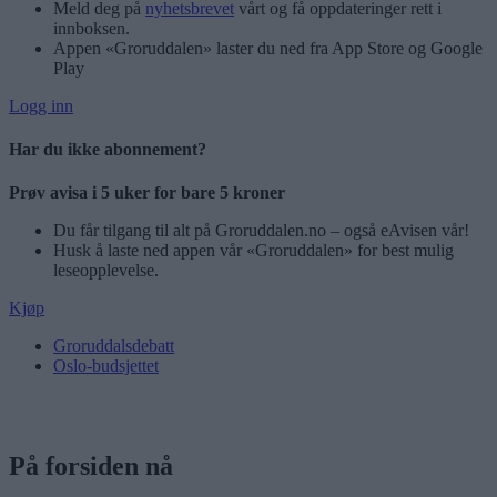
Meld deg på
nyhetsbrevet
vårt og få oppdateringer rett i
innboksen.
Appen «Groruddalen» laster du ned fra App Store og Google
Play
Logg inn
Har du ikke abonnement?
Prøv avisa i 5 uker for bare 5 kroner
Du får tilgang til alt på Groruddalen.no – også eAvisen vår!
Husk å laste ned appen vår «Groruddalen» for best mulig
leseopplevelse.
Kjøp
Groruddalsdebatt
Oslo-budsjettet
På forsiden nå