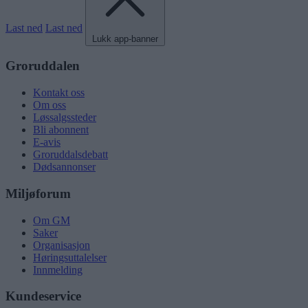
Last ned
Last ned
Lukk app-banner
Groruddalen
Kontakt oss
Om oss
Løssalgssteder
Bli abonnent
E-avis
Groruddalsdebatt
Dødsannonser
Miljøforum
Om GM
Saker
Organisasjon
Høringsuttalelser
Innmelding
Kundeservice