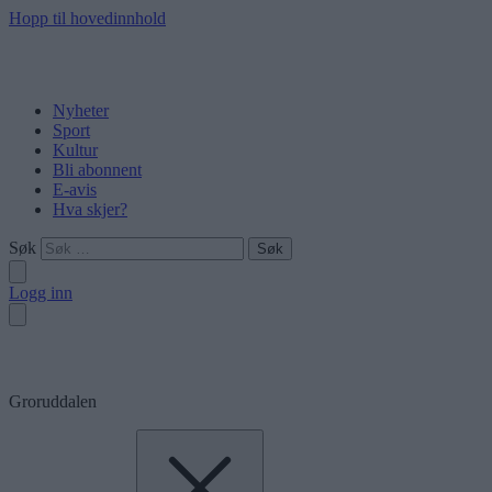
Hopp til hovedinnhold
Nyheter
Sport
Kultur
Bli abonnent
E-avis
Hva skjer?
Søk
Logg inn
Groruddalen