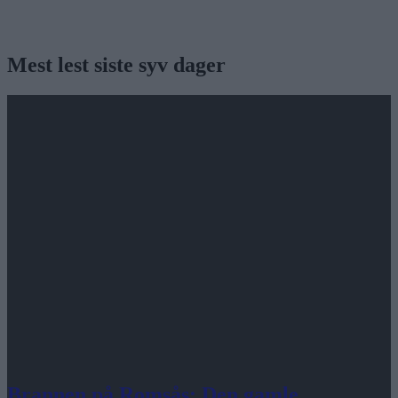
Mest lest siste syv dager
Brannen på Romsås: Den gamle