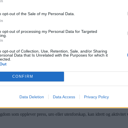
In
o opt-out of the Sale of my Personal Data.
In
to opt-out of processing my Personal Data for Targeted
ing.
In
o opt-out of Collection, Use, Retention, Sale, and/or Sharing
ersonal Data that Is Unrelated with the Purposes for which it
lected.
t og forebygging. Her er seks gode grunner til at man trenger en god hal
Out
oen for at noen trekkes inn i uheldige miljøer. En flerbrukshall vil gi b
CONFIRM
ter skaper struktur, tilhørighet og mestring dette er viktige faktorer fo
viser at tilgjengelige fritidstilbud og aktivitetstilbud er en viktig del 
Data Deletion
Data Access
Privacy Policy
ere nærmiljøer. Når flere mennesker er til stede i positive sammenhenger,
gdom som opplever press, uro eller utenforskap, kan idrett og aktivitet v