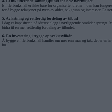
4. Et inkluderende samlingspunkt for hele nærmiljøet
En flerbrukshall er ikke bare for organiserte idretter – den kan fungere
for å bygge relasjoner på tvers av alder, bakgrunn og interesser. Et ster
5. Avlastning og rettferdig fordeling av tilbud
I dag er kapasiteten på idrettsanlegg i nærliggende områder sprengt. Mang
bidra til en mer rettferdig fordeling av tilbudet.
6. En investering i trygge oppvekstsvilkår
Å bygge en flerbrukshall handler om mer enn mur og tak, det er en inves
bo.