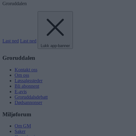
Groruddalen
Last ned
Last ned
Lukk app-banner
Groruddalen
Kontakt oss
Om oss
Løssalgssteder
Bli abonnent
E-avis
Groruddalsdebatt
Dødsannonser
Miljøforum
Om GM
Saker