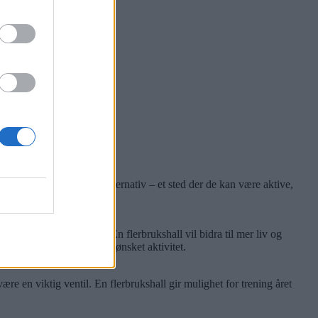
l også på Refstad:
arn og unge et positivt alternativ – et sted der de kan være aktive,
r å forebygge utenforskap.
av forebyggingsarbeidet. En flerbrukshall vil bidra til mer liv og
 blir det mindre rom for uønsket aktivitet.
ære en viktig ventil. En flerbrukshall gir mulighet for trening året