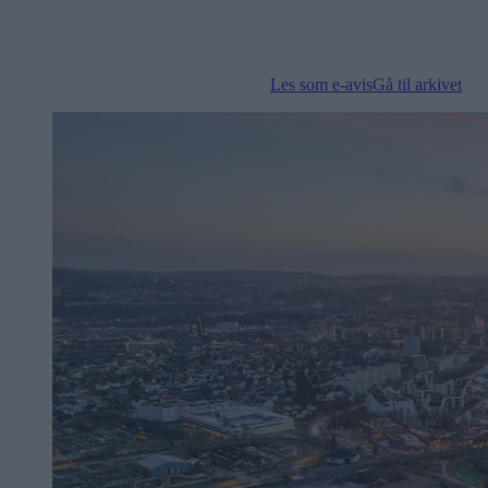
Les som e-avis
Gå til arkivet