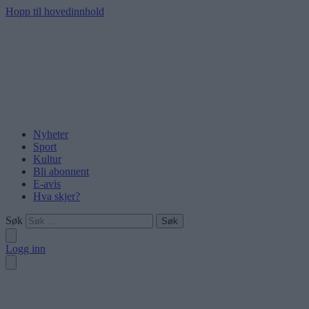
Hopp til hovedinnhold
Nyheter
Sport
Kultur
Bli abonnent
E-avis
Hva skjer?
Søk
Logg inn