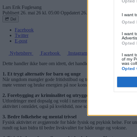
Opted 
Lars Erik Fuglesang
Publisert
26. mai 26 kl. 05:00
Oppdatert
26. mai 26 kl. 10:03
I want t
Del
Opted 
Facebook
I want 
Twitter
Advertis
E-post
Opted 
Nyhetsbrev
Facebook
Instagram
I want t
of my P
was col
Dette handler ikke bare om idrett, det handler om trygghet, tilhørighe
Opted 
1. Et trygt alternativ for barn og unge
Når ungdom mangler gode fritidstilbud og trygge møteplasser, øker risik
møte venner og bruke energien på noe konstruktivt. Organiserte aktivite
2. Forebygging av kriminalitet og utrygge miljøer
Utfordringer med dopsalg og vold i nærområdet må tas på alvor. Erfaring 
aktivitet i området, også på kveldstid, noe som i seg selv skaper trygg
3. Bedre folkehelse og mental trivsel
Fysisk aktivitet er avgjørende for både fysisk og psykisk helse. For un
rundt og kan bidra til bedre livskvalitet for både unge og voksne.