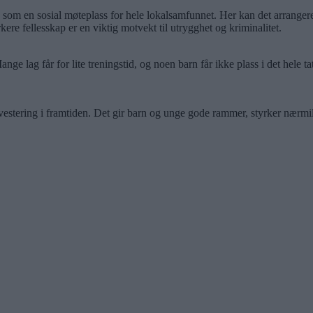
 som en sosial møteplass for hele lokalsamfunnet. Her kan det arrangeres 
kere fellesskap er en viktig motvekt til utrygghet og kriminalitet.
e lag får for lite treningstid, og noen barn får ikke plass i det hele tat
tering i framtiden. Det gir barn og unge gode rammer, styrker nærmiljøet