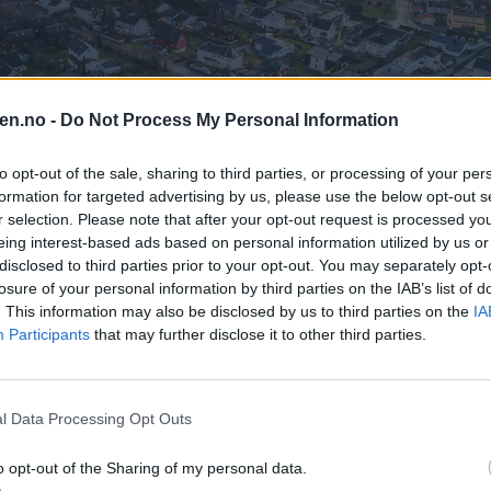
en.no -
Do Not Process My Personal Information
to opt-out of the sale, sharing to third parties, or processing of your per
formation for targeted advertising by us, please use the below opt-out s
r selection. Please note that after your opt-out request is processed y
eing interest-based ads based on personal information utilized by us or
disclosed to third parties prior to your opt-out. You may separately opt-
losure of your personal information by third parties on the IAB’s list of
. This information may also be disclosed by us to third parties on the
IA
Participants
that may further disclose it to other third parties.
, mener Lars Erik Fuglesang (Ap).
FOTO: Øystein Kielland
l Data Processing Opt Outs
r og et stort engasjement for lokalmiljøet. Samtidig står området overfo
o opt-out of the Sharing of my personal data.
rre enn noen gang.