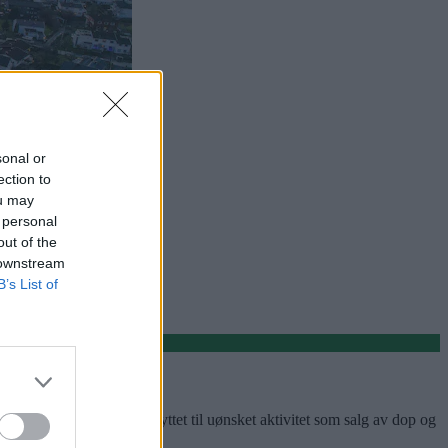
sonal or
ection to
ou may
 personal
out of the
 downstream
B’s List of
r reelle utfordringer knyttet til uønsket aktivitet som salg av dop og