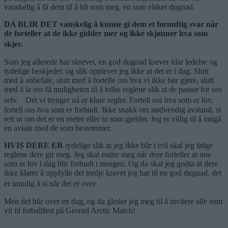
vanskelig å få dem til å bli som meg, en som elsker dugnad.
DA BLIR DET vanskelig å kunne gi dem et fornuftig svar når
de forteller at de ikke gidder mer og ikke skjønner hva som
skjer.
Som jeg allerede har skrevet, en god dugnad krever klar ledelse og
tydelige beskjeder, og slik opplever jeg ikke at det er i dag. Slutt
med å anbefale, slutt med å fortelle oss hva vi ikke bør gjøre, slutt
med å la oss få muligheten til å tolke reglene slik at de passer for oss
selv. Det vi trenger nå er klare regler. Fortell oss hva som er lov,
fortell oss hva som er forbudt. Ikke snakk om nødvendig avstand, si
rett ut om det er en meter eller to som gjelder. Jeg er villig til å inngå
en avtale med de som bestemmer.
HVIS DERE ER
tydelige slik at jeg ikke blir i tvil skal jeg følge
reglene dere gir meg. Jeg skal endre meg når dere forteller at noe
som er lov i dag blir forbudt i morgen. Og da skal jeg godta at dere
ikke klarer å oppfylle det tredje kravet jeg har til en god dugnad, det
er umulig å si når det er over.
Men det blir over en dag, og da gleder jeg meg til å invitere alle som
vil til fotballfest på Grorud Arctic Match!
– – –