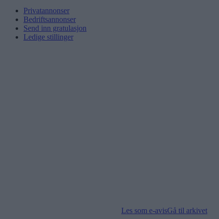
Privatannonser
Bedriftsannonser
Send inn gratulasjon
Ledige stillinger
Les som e-avis
Gå til arkivet