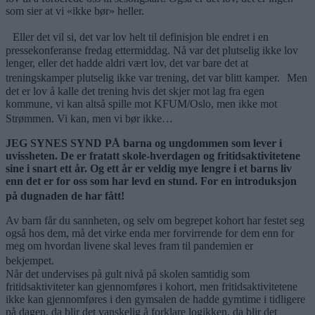
som sier at vi «ikke bør» heller.
Eller det vil si, det var lov helt til definisjon ble endret i en
pressekonferanse fredag ettermiddag. Nå var det plutselig ikke lov
lenger, eller det hadde aldri vært lov, det var bare det at
treningskamper plutselig ikke var trening, det var blitt kamper. Men
det er lov å kalle det trening hvis det skjer mot lag fra egen
kommune, vi kan altså spille mot KFUM/Oslo, men ikke mot
Strømmen. Vi kan, men vi bør ikke…
JEG SYNES SYND PÅ barna og ungdommen som lever i
uvissheten. De er fratatt skole-hverdagen og fritidsaktivitetene
sine i snart ett år. Og ett år er veldig mye lengre i et barns liv
enn det er for oss som har levd en stund. For en introduksjon
på dugnaden de har fått!
Av barn får du sannheten, og selv om begrepet kohort har festet seg
også hos dem, må det virke enda mer forvirrende for dem enn for
meg om hvordan livene skal leves fram til pandemien er
bekjempet.
Når det undervises på gult nivå på skolen samtidig som
fritidsaktiviteter kan gjennomføres i kohort, men fritidsaktivitetene
ikke kan gjennomføres i den gymsalen de hadde gymtime i tidligere
på dagen, da blir det vanskelig å forklare logikken, da blir det