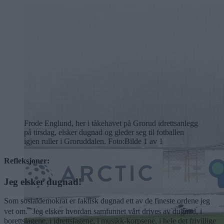
Frode Englund, her i tåkehavet på Grorud idrettsanlegg
på tirsdag, elsker dugnad og gleder seg til fotballen
igjen ruller i Groruddalen. Foto:
Bilde 1 av 1
Refleksjoner:
Jeg elsker dugnad!
Som sosialdemokrat er faktisk dugnad ett av de fineste ordene jeg
vet om. Jeg elsker hvordan samfunnet vårt drives av dugnad, i
borettslagene, i idrettslagene, i musikk-korpsene, i hele det frivillige