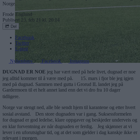
Norge.
Frode Englund
Publisert
23. feb 21 kl. 20:14
Del
Facebook
Twitter
E-post
Nyhetsbrev
Facebook
Instagram
DUGNAD ER NOE
jeg har vært med på hele livet, dugnad er noe
jeg alltid kommer til å være med på. 15. mars i fjor ble jeg igjen
med på dugnad. Sammen med gutta i Grorud IL landet jeg på
Gardermoen til et helt annet land enn det vi dro fra 10 dager
tidligere.
Norge var stengt ned, alle ble sendt hjem til karantene og etter hvert
sosial avstand. Den store dugnaden var i gang. Suksessformelen
for dugnad er god ledelse, klare oppgaver og beskjeder underveis og
en klar forventning av når dugnaden er ferdig. Jeg skjønner at vi
lever i en uforutsigbar tid, og at det som gjelder i dag kanskje ikke er
relevant i morgen.