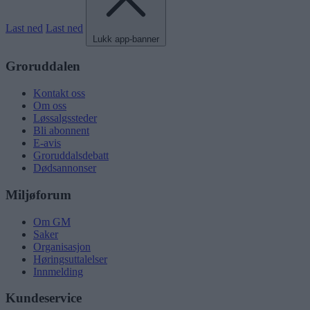
Last ned
Last ned
Lukk app-banner
Groruddalen
Kontakt oss
Om oss
Løssalgssteder
Bli abonnent
E-avis
Groruddalsdebatt
Dødsannonser
Miljøforum
Om GM
Saker
Organisasjon
Høringsuttalelser
Innmelding
Kundeservice