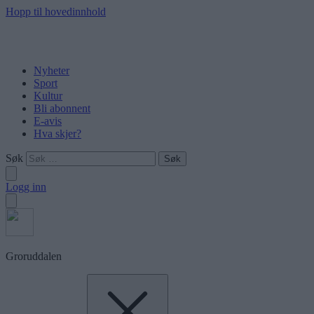
Hopp til hovedinnhold
Nyheter
Sport
Kultur
Bli abonnent
E-avis
Hva skjer?
Søk
Logg inn
Groruddalen