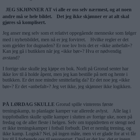
JEG SKJØNNER AT vi alle er oss selv nærmest, og at noen
andre må se hele bildet. Det jeg ikke skjønner er at alt skal
gjøres så komplisert.
Jeg anser meg selv som et relativt oppegående menneske som følger
med i nyhetsbildet, men nå er jeg forvirret. Hvilke regler er det
som gjelder for dugnaden? Er noe lov hvis det er «ikke anbefalt»?
Kan jeg gå i butikken når jeg «ikke bør»? Hva er nødvendig
avstand?
I forrige uke skulle jeg kjøpe en bok. Norli på Grorud senter har
ikke lov til å holde åpent, men jeg kan bestille på nett og hente i
butikken. Er det noe mindre smittefarlig da? Er det noe jeg «ikke
bør»? Er det «anbefalt»? Jeg vet ikke, jeg skjønner ikke logikken.
PÅ LØRDAG SKULLE
Grorud spille vinterens første
treningskamp, to planlagte kamper var allerede avlyst. Alle lag i
toppfotballen skulle spille kamper i slutten av forrige uke, noen på
fredag og de aller fleste i helgen. Selv om toppidretten er stengt ned
er ikke treningskamper i fotball forbudt. Det er nemlig trening, og
ikke kamp. Logisk? Nei, på ingen måte, men vi er glade for at vi får
lov til å forberede oss til sesongstart. Også er det lov, det er ingen