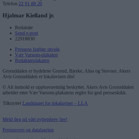
Telefon
22 91 88 20
Hjalmar Kielland jr.
Redaktør
Send e-post
22918830
Pressens faglige utvalg
Vær Varsom-plakaten
Redaktørplakaten
Groruddalen er bydelene Grorud, Bjerke, Alna og Stovner. Akers
Avis Groruddalen er lokalavisen din!
© Alt innhold er opphavsrettslig beskyttet. Akers Avis Groruddalen
arbeider etter Vær Varsom-plakatens regler for god presseskikk.
Tilknyttet
Landslaget for lokalaviser – LLA
Meld deg på vårt nyhetsbrev her!
Personvern og datalagring