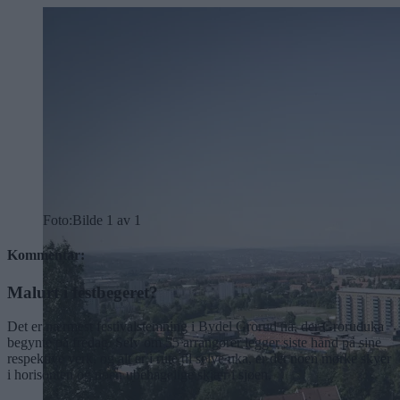
Foto:
Bilde 1 av 1
Kommentar:
Malurt i festbegeret?
Det er nærmest festivalstemning i Bydel Grorud nå, der Groruduka
begynte på fredag. Selv om 55 arrangører legger siste hånd på sine
respektive verk, og alt er i rute til selve uka, er det noen mørke skyer
i horisonten og noen ubehagelige skjær i sjøen.