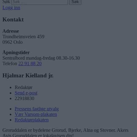
Søk
Logg inn
Kontakt
Adresse
Trondheimsveien 459
0962 Oslo
Åpningstider
Sentralbord mandag-fredag 08.30-16.30
Telefon
22 91 88 20
Hjalmar Kielland jr.
Redaktør
Send e-post
22918830
Pressens faglige utvalg
Vær Varsom-plakaten
Redaktørplakaten
Groruddalen er bydelene Grorud, Bjerke, Alna og Stovner. Akers
Avis Groruddalen er lokalavisen din!