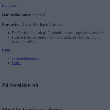
Logg inn
Har du ikke abonnement?
Prøv avisa i 5 uker for bare 5 kroner
Du får tilgang til alt på Groruddalen.no – også eAvisen vår!
Husk å laste ned appen vår «Groruddalen» for best mulig
leseopplevelse.
Kjøp
Groruddalsdebatt
Leder
På forsiden nå
Mest lest siste syv dager