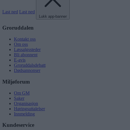
Last ned
Last ned
Lukk app-banner
Groruddalen
Kontakt oss
Om oss
Løssalgssteder
Bli abonnent
E-avis
Groruddalsdebatt
Dødsannonser
Miljøforum
Om GM
Saker
Organisasjon
Høringsuttalelser
Innmelding
Kundeservice