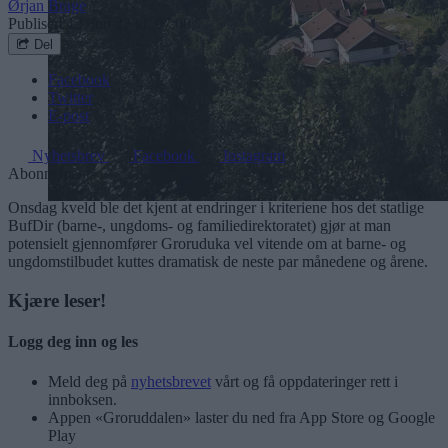
Ørjan Brage
Publisert
12. jun 22 kl. 07:00
Del
Facebook
Twitter
E-post
Nyhetsbrev
Facebook
Instagram
Abonnement
Onsdag kveld ble det kjent at endringer i kriteriene hos det statlige
BufDir (barne-, ungdoms- og familiedirektoratet) gjør at man
potensielt gjennomfører Groruduka vel vitende om at barne- og
ungdomstilbudet kuttes dramatisk de neste par månedene og årene.
Kjære leser!
Logg deg inn og les
Meld deg på
nyhetsbrevet
vårt og få oppdateringer rett i
innboksen.
Appen «Groruddalen» laster du ned fra App Store og Google
Play