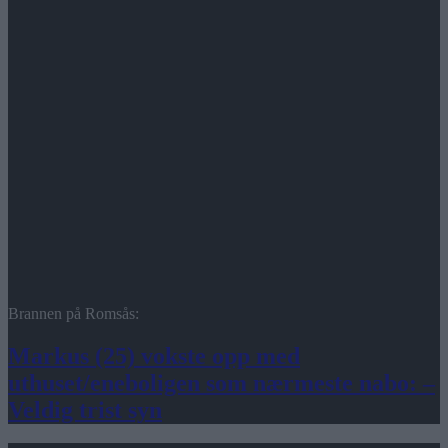
Brannen på Romsås:
Markus (25) vokste opp med
uthuset/eneboligen som nærmeste nabo: –
Veldig trist syn