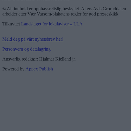
© Alt innhold er opphavsrettslig beskyttet. Akers Avis Groruddalen
arbeider etter Vær Varsom-plakatens regler for god presseskikk.
Tilknyttet
Landslaget for lokalaviser – LLA
Meld deg på vårt nyhetsbrev her!
Personvern og datalagring
Ansvarlig redaktør: Hjalmar Kielland jr.
Powered by
Appex Publish