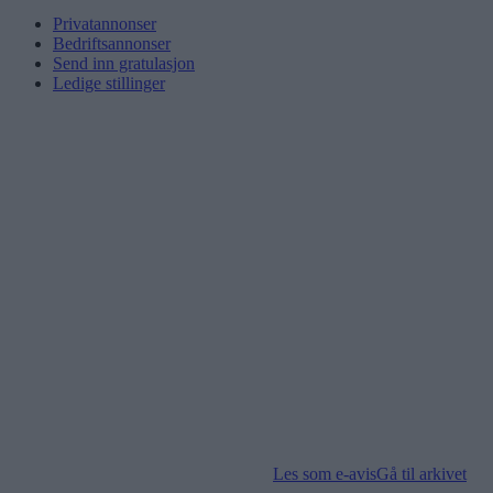
Privatannonser
Bedriftsannonser
Send inn gratulasjon
Ledige stillinger
Les som e-avis
Gå til arkivet