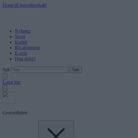
Hopp til hovedinnhold
Nyheter
Sport
Kultur
Bli abonnent
E-avis
Hva skjer?
Søk
Logg inn
Groruddalen