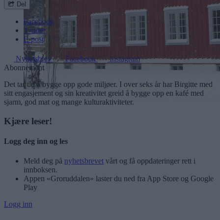
Del
Facebook
Twitter
E-post
Nyhetsbrev
Facebook
Instagram
Abonnement
Det tar tid å bygge opp gode miljøer. I over seks år har Birgitte med
sitt engasjement og sin kreativitet greid å bygge opp en kafé med
sjarm, god mat og mange kulturaktiviteter.
Kjære leser!
Logg deg inn og les
Meld deg på
nyhetsbrevet
vårt og få oppdateringer rett i
innboksen.
Appen «Groruddalen» laster du ned fra App Store og Google
Play
Logg inn