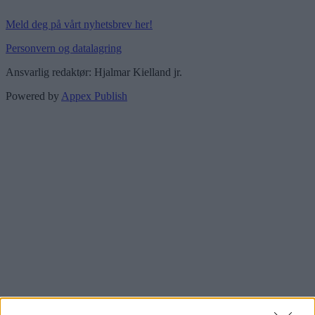
Meld deg på vårt nyhetsbrev her!
Personvern og datalagring
Ansvarlig redaktør: Hjalmar Kielland jr.
Powered by
Appex Publish