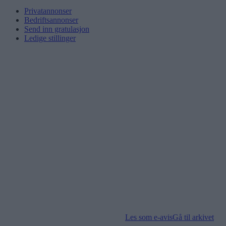
Privatannonser
Bedriftsannonser
Send inn gratulasjon
Ledige stillinger
Les som e-avis
Gå til arkivet