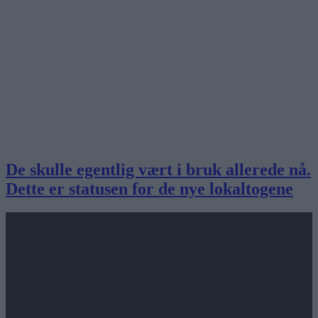
De skulle egentlig vært i bruk allerede nå.
Dette er statusen for de nye lokaltogene