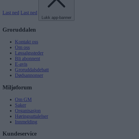
Last ned
Last ned
Lukk app-banner
Groruddalen
Kontakt oss
Om oss
Løssalgssteder
Bli abonnent
E-avis
Groruddalsdebatt
Dødsannonser
Miljøforum
Om GM
Saker
Organisasjon
Høringsuttalelser
Innmelding
Kundeservice