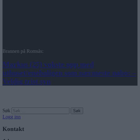
Brannen på Romsås:
Markus (25) vokste opp med
uthuset/eneboligen som nærmeste nabo: –
Veldig trist syn
Søk
Logg inn
Kontakt