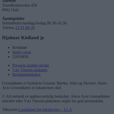
Adresse
Trondheimsveien 459
0962 Oslo
Åpningstider
Sentralbord mandag-fredag 08.30-16.30
Telefon
22 91 88 20
Hjalmar Kielland jr.
Redaktør
Send e-post
22918830
Pressens faglige utvalg
Vær Varsom-plakaten
Redaktørplakaten
Groruddalen er bydelene Grorud, Bjerke, Alna og Stovner. Akers
Avis Groruddalen er lokalavisen din!
© Alt innhold er opphavsrettslig beskyttet. Akers Avis Groruddalen
arbeider etter Vær Varsom-plakatens regler for god presseskikk.
Tilknyttet
Landslaget for lokalaviser – LLA