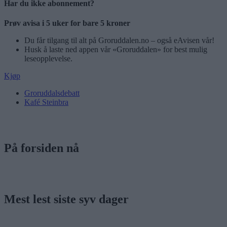
Har du ikke abonnement?
Prøv avisa i 5 uker for bare 5 kroner
Du får tilgang til alt på Groruddalen.no – også eAvisen vår!
Husk å laste ned appen vår «Groruddalen» for best mulig
leseopplevelse.
Kjøp
Groruddalsdebatt
Kafé Steinbra
På forsiden nå
Mest lest siste syv dager