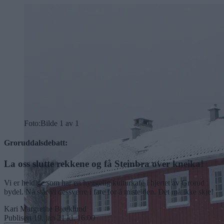
Foto:
Bilde 1 av 1
Groruddalsdebatt:
La oss slutte rekkene og få Steinbra over kneika!
Vi er heldige som har en hyggelig kulturkafé i hjertet av Grorud
bydel. Nå står vi dessverre i fare for å miste den. Det må ikke skje!
Kari Margrethe Bjørklund
Publisert
19. jan 21 kl. 16:00