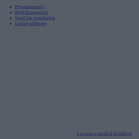
Privatannonser
Bedriftsannonser
Send inn gratulasjon
Ledige stillinger
Les som e-avis
Gå til arkivet