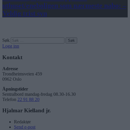
uthuset/eneboligen som nærmeste nabo: –
Veldig trist syn
Søk
Logg inn
Kontakt
Adresse
Trondheimsveien 459
0962 Oslo
Åpningstider
Sentralbord mandag-fredag 08.30-16.30
Telefon
22 91 88 20
Hjalmar Kielland jr.
Redaktør
Send e-post