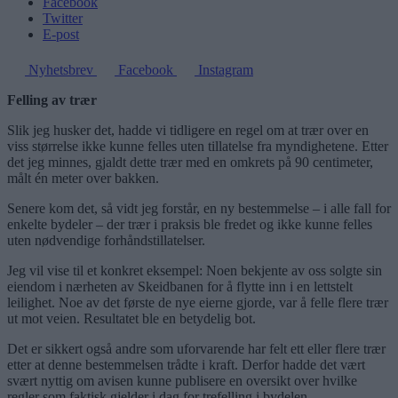
Facebook
Twitter
E-post
Nyhetsbrev
Facebook
Instagram
Felling av trær
Slik jeg husker det, hadde vi tidligere en regel om at trær over en
viss størrelse ikke kunne felles uten tillatelse fra myndighetene. Etter
det jeg minnes, gjaldt dette trær med en omkrets på 90 centimeter,
målt én meter over bakken.
Senere kom det, så vidt jeg forstår, en ny bestemmelse – i alle fall for
enkelte bydeler – der trær i praksis ble fredet og ikke kunne felles
uten nødvendige forhåndstillatelser.
Jeg vil vise til et konkret eksempel: Noen bekjente av oss solgte sin
eiendom i nærheten av Skeidbanen for å flytte inn i en lettstelt
leilighet. Noe av det første de nye eierne gjorde, var å felle flere trær
ut mot veien. Resultatet ble en betydelig bot.
Det er sikkert også andre som uforvarende har felt ett eller flere trær
etter at denne bestemmelsen trådte i kraft. Derfor hadde det vært
svært nyttig om avisen kunne publisere en oversikt over hvilke
regler som faktisk gjelder i dag for trefelling i bydelen.