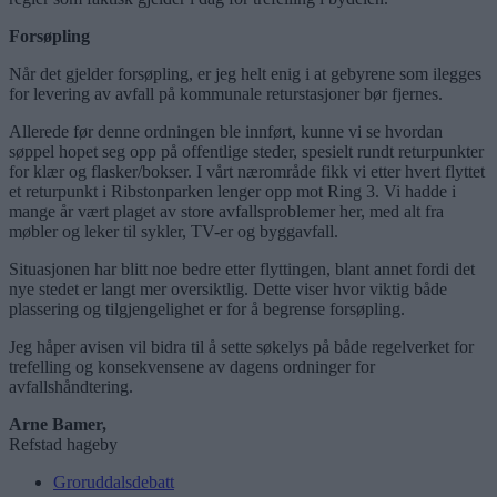
Forsøpling
Når det gjelder forsøpling, er jeg helt enig i at gebyrene som ilegges
for levering av avfall på kommunale returstasjoner bør fjernes.
Allerede før denne ordningen ble innført, kunne vi se hvordan
søppel hopet seg opp på offentlige steder, spesielt rundt returpunkter
for klær og flasker/bokser. I vårt nærområde fikk vi etter hvert flyttet
et returpunkt i Ribstonparken lenger opp mot Ring 3. Vi hadde i
mange år vært plaget av store avfallsproblemer her, med alt fra
møbler og leker til sykler, TV-er og byggavfall.
Situasjonen har blitt noe bedre etter flyttingen, blant annet fordi det
nye stedet er langt mer oversiktlig. Dette viser hvor viktig både
plassering og tilgjengelighet er for å begrense forsøpling.
Jeg håper avisen vil bidra til å sette søkelys på både regelverket for
trefelling og konsekvensene av dagens ordninger for
avfallshåndtering.
Arne Bamer,
Refstad hageby
Groruddalsdebatt