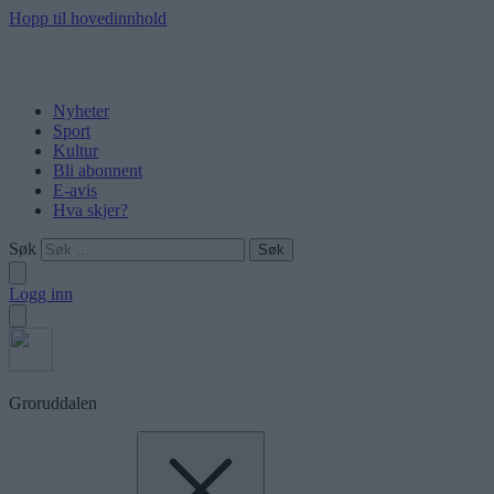
Hopp til hovedinnhold
Nyheter
Sport
Kultur
Bli abonnent
E-avis
Hva skjer?
Søk
Logg inn
Groruddalen