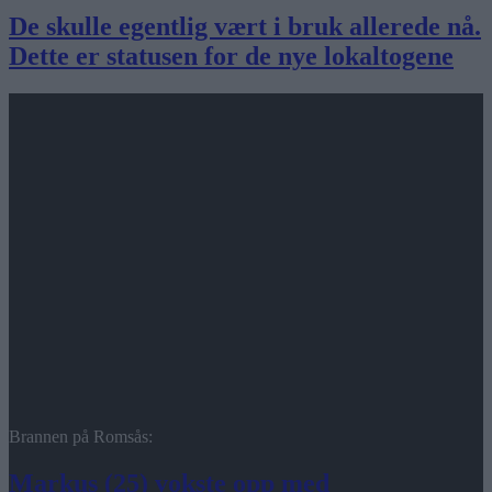
De skulle egentlig vært i bruk allerede nå.
Dette er statusen for de nye lokaltogene
Brannen på Romsås:
Markus (25) vokste opp med