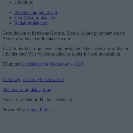
22918830
Pressens faglige utvalg
Vær Varsom-plakaten
Redaktørplakaten
Groruddalen er bydelene Grorud, Bjerke, Alna og Stovner. Akers
Avis Groruddalen er lokalavisen din!
© Alt innhold er opphavsrettslig beskyttet. Akers Avis Groruddalen
arbeider etter Vær Varsom-plakatens regler for god presseskikk.
Tilknyttet
Landslaget for lokalaviser – LLA
Meld deg på vårt nyhetsbrev her!
Personvern og datalagring
Ansvarlig redaktør: Hjalmar Kielland jr.
Powered by
Appex Publish