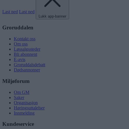
Last ned
Last ned
Lukk app-banner
Groruddalen
Kontakt oss
Om oss
Løssalgssteder
Bli abonnent
E-avis
Groruddalsdebatt
Dødsannonser
Miljøforum
Om GM
Saker
Organisasjon
Høringsuttalelser
Innmelding
Kundeservice