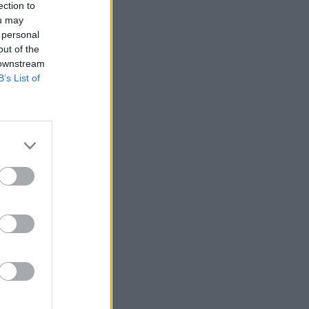
ection to
ou may
 personal
out of the
 downstream
B’s List of