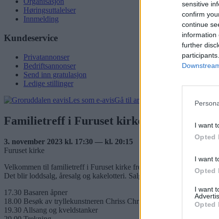
Organisasjon
sensitive in
Høringsuttalelser
confirm you
Innmelding
continue se
information 
Kundeservice
further disc
participants
Privatannonser
Downstream 
Bedriftsannonser
Send inn gratulasjon
Ledige stillinger
Les som e-avis
Gå til arkivet
Persona
Familietreff i Furuset kirke
I want t
Opted 
3. november 2023 kl. 17:30 — kl. 20:15
Furuset kirke
I want t
Velkommen til familietreff i Furuset kirke fredag 3.november kl. 17.3
Opted 
Det blir loddsalg, åresalg og kakelotteri. Salg av pølser, vafler, kaffe/
I want 
17.30 Basaren åpner
Advertis
18.00 Besøk av tryllekunstneren Chriss Chrissell
Opted 
19.30 Allsang og kveldstanker
20.00 Trekning