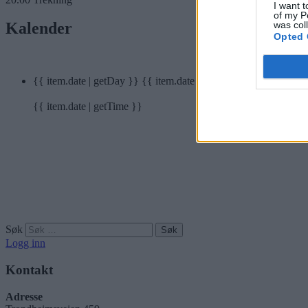
I want t
of my P
was col
Kalender
Opted 
{{ item.date | getDay }}
{{ item.date | getMonth }}
{{ item.date | getTime }}
Søk
Logg inn
Kontakt
Adresse