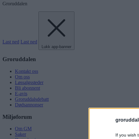
Groruddalen
Last ned
Last ned
Lukk app-banner
Groruddalen
Kontakt oss
Om oss
Løssalgssteder
Bli abonnent
E-avis
Groruddalsdebatt
Dødsannonser
Miljøforum
groruddal
Om GM
Saker
If you wish 