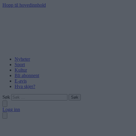
Hopp til hovedinnhold
Nyheter
Sport
Kultur
Bli abonnent
E-avis
Hva skjer?
Søk
Logg inn