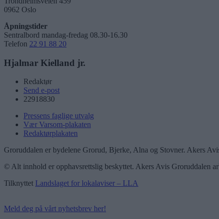
Trondheimsveien 459
0962 Oslo
Åpningstider
Sentralbord mandag-fredag 08.30-16.30
Telefon
22 91 88 20
Hjalmar Kielland jr.
Redaktør
Send e-post
22918830
Pressens faglige utvalg
Vær Varsom-plakaten
Redaktørplakaten
Groruddalen er bydelene Grorud, Bjerke, Alna og Stovner. Akers Avis
© Alt innhold er opphavsrettslig beskyttet. Akers Avis Groruddalen ar
Tilknyttet
Landslaget for lokalaviser – LLA
Meld deg på vårt nyhetsbrev her!