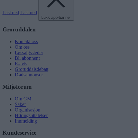
Last ned
Last ned
Lukk app-banner
Groruddalen
Kontakt oss
Om oss
Løssalgssteder
Bli abonnent
E-avis
Groruddalsdebatt
Dødsannonser
Miljøforum
Om GM
Saker
Organisasjon
Høringsuttalelser
Innmelding
Kundeservice