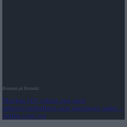
Brannen på Romsås:
Markus (25) vokste opp med
uthuset/eneboligen som nærmeste nabo: –
Veldig trist syn