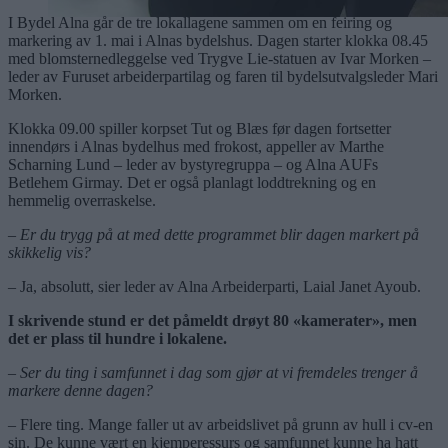
I Bydel Alna går de tre lokallagene sammen om en feiring og
markering av 1. mai i Alnas bydelshus. Dagen starter klokka 08.45
med blomsternedleggelse ved Trygve Lie-statuen av Ivar Morken –
leder av Furuset arbeiderpartilag og faren til bydelsutvalgsleder Mari
Morken.
Klokka 09.00 spiller korpset Tut og Blæs før dagen fortsetter
innendørs i Alnas bydelhus med frokost, appeller av Marthe
Scharning Lund – leder av bystyregruppa – og Alna AUFs
Betlehem Girmay. Det er også planlagt loddtrekning og en
hemmelig overraskelse.
– Er du trygg på at med dette programmet blir dagen markert på
skikkelig vis?
– Ja, absolutt, sier leder av Alna Arbeiderparti, Laial Janet Ayoub.
I skrivende stund er det påmeldt drøyt 80 «kamerater», men
det er plass til hundre i lokalene.
– Ser du ting i samfunnet i dag som gjør at vi fremdeles trenger å
markere denne dagen?
– Flere ting. Mange faller ut av arbeidslivet på grunn av hull i cv-en
sin. De kunne vært en kjemperessurs og samfunnet kunne ha hatt