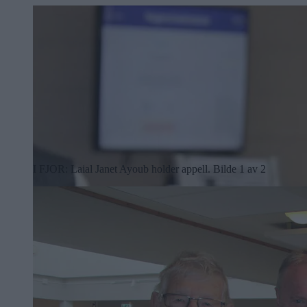
I FJOR: Laial Janet Ayoub holder appell.
Bilde 1 av 2