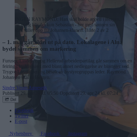
INGEN RAYMOND: Han skal holde appell i Bergen,
og trolig blir det kun Sebastian - her med sønnen sin -
som stiller opp fra Johansen-klanen.
Bilde 2 av 2
– 1. mai går aldri ut på dato. Lokalagene i Alna
bydel sammen om markering
Furuset, Lindeberg og Hellerud arbeiderpartilag går sammen om en
feiring i bydelshuset med blant annet nedleggelse av blomster ved
Trygve Lie-statuen og besøk av bystyregruppas leder. Raymond
Johansen skal til Bergen.
Sindre Veum Apneseth
Publisert
29. apr 24 kl. 05:50
Oppdatert
29. apr 24 kl. 07:24
Del
Facebook
Twitter
E-post
Nyhetsbrev
Facebook
Instagram