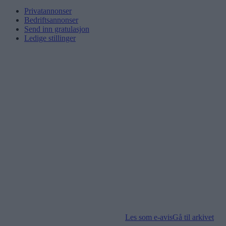
Privatannonser
Bedriftsannonser
Send inn gratulasjon
Ledige stillinger
Les som e-avis
Gå til arkivet