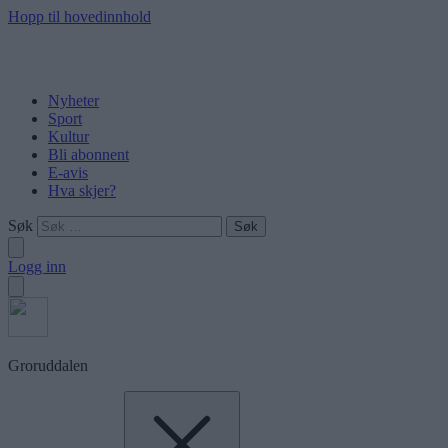
Hopp til hovedinnhold
Nyheter
Sport
Kultur
Bli abonnent
E-avis
Hva skjer?
Søk
Logg inn
Groruddalen