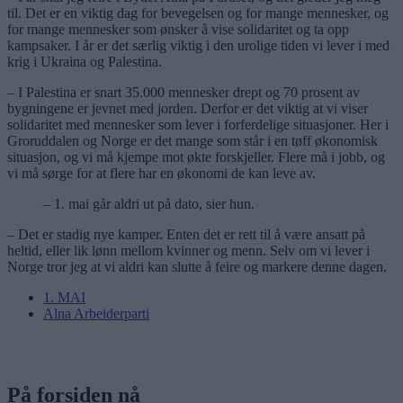
til. Det er en viktig dag for bevegelsen og for mange mennesker, og
for mange mennesker som ønsker å vise solidaritet og ta opp
kampsaker. I år er det særlig viktig i den urolige tiden vi lever i med
krig i Ukraina og Palestina.
– I Palestina er snart 35.000 mennesker drept og 70 prosent av
bygningene er jevnet med jorden. Derfor er det viktig at vi viser
solidaritet med mennesker som lever i forferdelige situasjoner. Her i
Groruddalen og Norge er det mange som står i en tøff økonomisk
situasjon, og vi må kjempe mot økte forskjeller. Flere må i jobb, og
vi må sørge for at flere har en økonomi de kan leve av.
– 1. mai går aldri ut på dato, sier hun.
– Det er stadig nye kamper. Enten det er rett til å være ansatt på
heltid, eller lik lønn mellom kvinner og menn. Selv om vi lever i
Norge tror jeg at vi aldri kan slutte å feire og markere denne dagen.
1. MAI
Alna Arbeiderparti
På forsiden nå