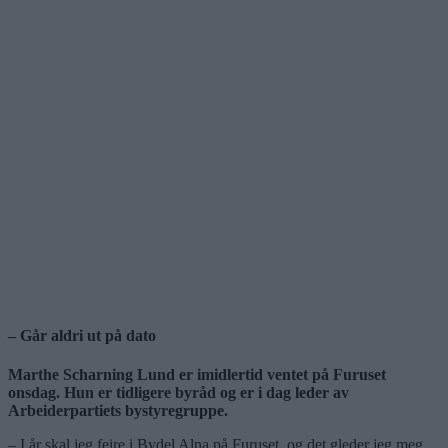
– Går aldri ut på dato
Marthe Scharning Lund er imidlertid ventet på Furuset
onsdag. Hun er tidligere byråd og er i dag leder av
Arbeiderpartiets bystyregruppe.
– I år skal jeg feire i Bydel Alna på Furuset, og det gleder jeg meg