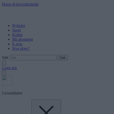
Hopp til hovedinnhold
Nyheter
Sport
Kultur
Bli abonnent
E-avis
Hva skjer?
Søk
Logg inn
Groruddalen