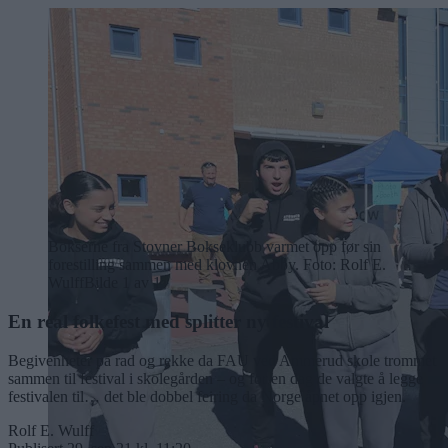
Bokserne fra Stovner Bokseklubb varmet opp før sin
forestilling sammen med klovnen Abby. Foto: Rolf E.
Wulff
Bilde 1 av 1
En real folkefest med splitter ny festival
Begivenheter på rad og rekke da FAU ved Ammerud skole trommet
sammen til festival i skolegården – og for en dag de valgte å legge
festivalen til… det ble dobbel feiring da Norge åpnet opp igjen.
Rolf E. Wulff