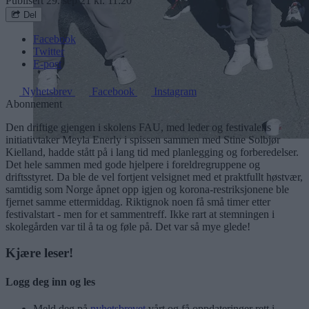
Publisert
29. sep 21 kl. 11:20
Del
Facebook
Twitter
E-post
Nyhetsbrev
Facebook
Instagram
Abonnement
Den driftige gjengen i skolens FAU, med leder og festivalens
initiativtaker Meyla Enerly i spissen sammen med Stine Solbjør
Kielland, hadde stått på i lang tid med planlegging og forberedelser.
Det hele sammen med gode hjelpere i foreldregruppene og
driftsstyret. Da ble de vel fortjent velsignet med et praktfullt høstvær,
samtidig som Norge åpnet opp igjen og korona-restriksjonene ble
fjernet samme ettermiddag. Riktignok noen få små timer etter
festivalstart - men for et sammentreff. Ikke rart at stemningen i
skolegården var til å ta og føle på. Det var så mye glede!
Kjære leser!
Logg deg inn og les
Meld deg på
nyhetsbrevet
vårt og få oppdateringer rett i