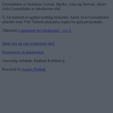
Groruddalen er bydelene Grorud, Bjerke, Alna og Stovner. Akers
Avis Groruddalen er lokalavisen din!
© Alt innhold er opphavsrettslig beskyttet. Akers Avis Groruddalen
arbeider etter Vær Varsom-plakatens regler for god presseskikk.
Tilknyttet
Landslaget for lokalaviser – LLA
Meld deg på vårt nyhetsbrev her!
Personvern og datalagring
Ansvarlig redaktør: Hjalmar Kielland jr.
Powered by
Appex Publish