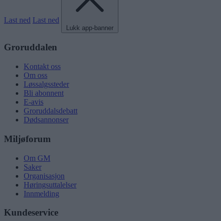
Last ned
Last ned
Lukk app-banner
Groruddalen
Kontakt oss
Om oss
Løssalgssteder
Bli abonnent
E-avis
Groruddalsdebatt
Dødsannonser
Miljøforum
Om GM
Saker
Organisasjon
Høringsuttalelser
Innmelding
Kundeservice