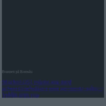
Brannen på Romsås:
Markus (25) vokste opp med
uthuset/eneboligen som nærmeste nabo: –
Veldig trist syn