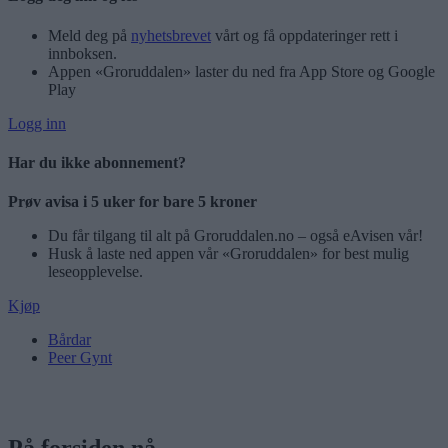
Meld deg på
nyhetsbrevet
vårt og få oppdateringer rett i
innboksen.
Appen «Groruddalen» laster du ned fra App Store og Google
Play
Logg inn
Har du ikke abonnement?
Prøv avisa i 5 uker for bare 5 kroner
Du får tilgang til alt på Groruddalen.no – også eAvisen vår!
Husk å laste ned appen vår «Groruddalen» for best mulig
leseopplevelse.
Kjøp
Bårdar
Peer Gynt