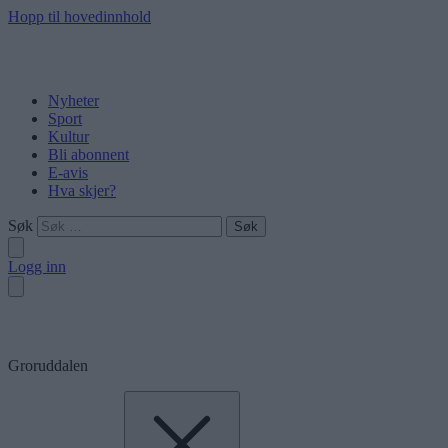
Hopp til hovedinnhold
Nyheter
Sport
Kultur
Bli abonnent
E-avis
Hva skjer?
Søk
Logg inn
Groruddalen