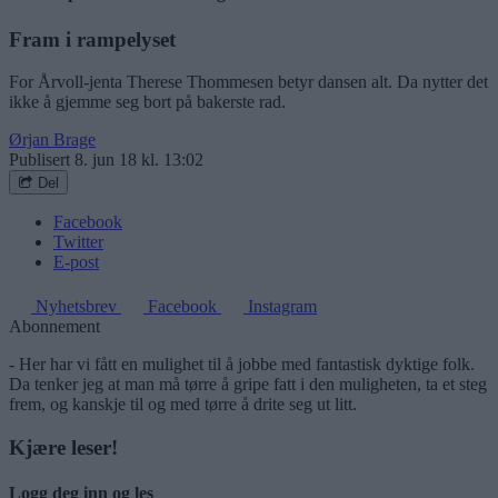
Fram i rampelyset
For Årvoll-jenta Therese Thommesen betyr dansen alt. Da nytter det
ikke å gjemme seg bort på bakerste rad.
Ørjan Brage
Publisert
8. jun 18 kl. 13:02
Del
Facebook
Twitter
E-post
Nyhetsbrev
Facebook
Instagram
Abonnement
- Her har vi fått en mulighet til å jobbe med fantastisk dyktige folk.
Da tenker jeg at man må tørre å gripe fatt i den muligheten, ta et steg
frem, og kanskje til og med tørre å drite seg ut litt.
Kjære leser!
Logg deg inn og les