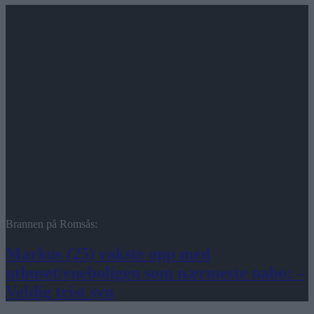
Brannen på Romsås:
Markus (25) vokste opp med
uthuset/eneboligen som nærmeste nabo: –
Veldig trist syn