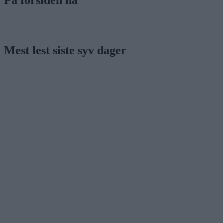
På forsiden nå
Mest lest siste syv dager