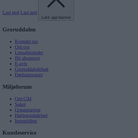
Last ned
Last ned
Lukk app-banner
Groruddalen
Kontakt oss
Om oss
Løssalgssteder
Bli abonnent
E-avis
Groruddalsdebatt
Dødsannonser
Miljøforum
Om GM
Saker
Organisasjon
Høringsuttalelser
Innmelding
Kundeservice