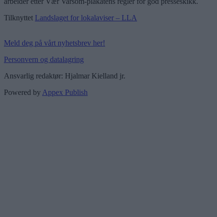
arbeider etter Vær Varsom-plakatens regler for god presseskikk.
Tilknyttet
Landslaget for lokalaviser – LLA
Meld deg på vårt nyhetsbrev her!
Personvern og datalagring
Ansvarlig redaktør: Hjalmar Kielland jr.
Powered by
Appex Publish