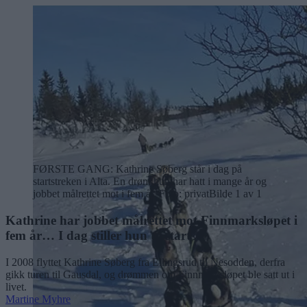
FØRSTE GANG: Kathrine Søberg står i dag på
startstreken i Alta. En drøm hun har hatt i mange år og
jobbet målrettet mot i fem år. Foto: privat
Bilde 1 av 1
Kathrine har jobbet målrettet mot Finnmarksløpet i
fem år… I dag stiller hun til start
I 2008 flyttet Kathrine Søberg fra Ellingsrud til Nesodden, derfra
gikk turen til Gausdal, og drømmen om Finnmarksløpet ble satt ut i
livet.
Martine Myhre