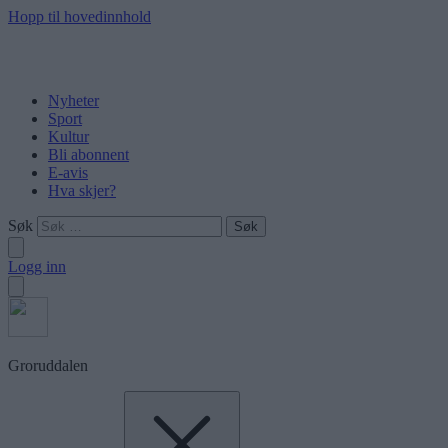
Hopp til hovedinnhold
Nyheter
Sport
Kultur
Bli abonnent
E-avis
Hva skjer?
Søk
Logg inn
Groruddalen