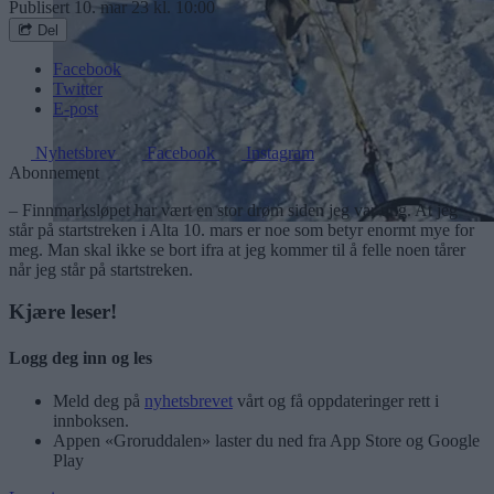
Publisert
10. mar 23 kl. 10:00
Del
Facebook
Twitter
E-post
Nyhetsbrev
Facebook
Instagram
Abonnement
– Finnmarksløpet har vært en stor drøm siden jeg var ung. At jeg
står på startstreken i Alta 10. mars er noe som betyr enormt mye for
meg. Man skal ikke se bort ifra at jeg kommer til å felle noen tårer
når jeg står på startstreken.
Kjære leser!
Logg deg inn og les
Meld deg på
nyhetsbrevet
vårt og få oppdateringer rett i
innboksen.
Appen «Groruddalen» laster du ned fra App Store og Google
Play