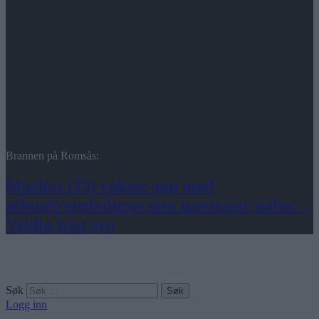
Brannen på Romsås:
Markus (25) vokste opp med
uthuset/eneboligen som nærmeste nabo: –
Veldig trist syn
Søk
Logg inn