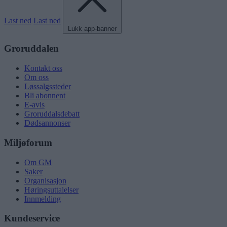
Last ned
Last ned
Lukk app-banner
Groruddalen
Kontakt oss
Om oss
Løssalgssteder
Bli abonnent
E-avis
Groruddalsdebatt
Dødsannonser
Miljøforum
Om GM
Saker
Organisasjon
Høringsuttalelser
Innmelding
Kundeservice