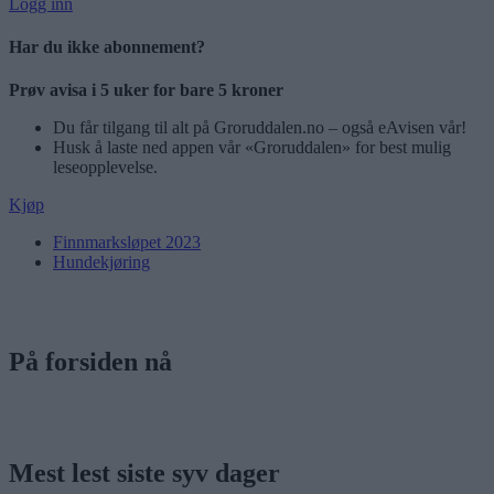
Logg inn
Har du ikke abonnement?
Prøv avisa i 5 uker for bare 5 kroner
Du får tilgang til alt på Groruddalen.no – også eAvisen vår!
Husk å laste ned appen vår «Groruddalen» for best mulig
leseopplevelse.
Kjøp
Finnmarksløpet 2023
Hundekjøring
På forsiden nå
Mest lest siste syv dager