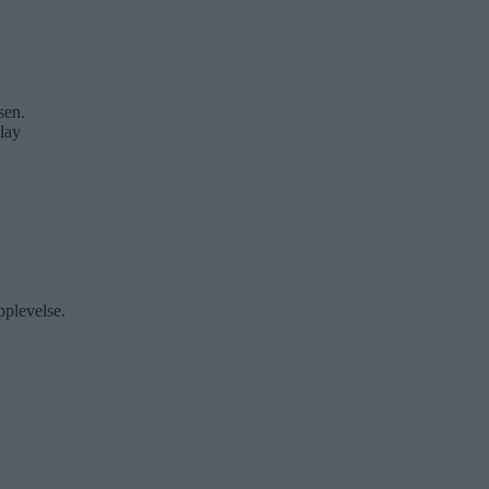
sen.
lay
pplevelse.