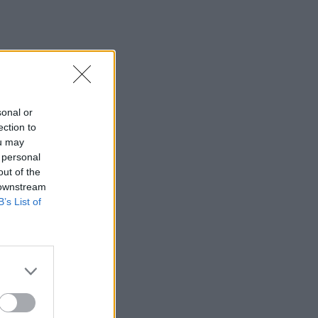
sonal or
ection to
ou may
 personal
out of the
 downstream
B’s List of