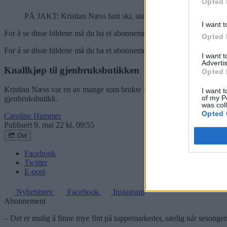
Opted 
PÅ JAKT: Kristian Næss fant ski, staver og støvler på loppema
I want t
For å se disse bildene må du ha et abonnement
Opted 
For å se disse bildene må du ha et abonnement
I want 
Advertis
Knallkjøp til gjenbruksbutikken
Opted 
Kristian Næss var en av mange som brukte litt av helgen på å besøke S
I want t
of my P
gjenbruksbutikk.
was col
Opted 
Caroline Hammer
Publisert
9. mai 22 kl. 09:55
Del
Facebook
Twitter
E-post
Nyhetsbrev
Facebook
Instagram
Abonnement
– Det er mulig å finne mye fint på loppemarkeder, særlig når sesongen e