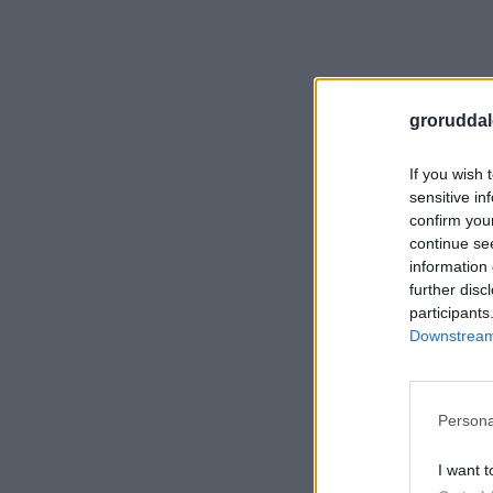
groruddal
If you wish 
sensitive in
confirm you
continue se
information 
further disc
participants
Downstream 
Persona
I want t