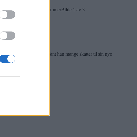
Igjen AS. Foto: Caroline Hammer
Bilde 1 av 3
arked. I ski-avdelingen fant han mange skatter til sin nye