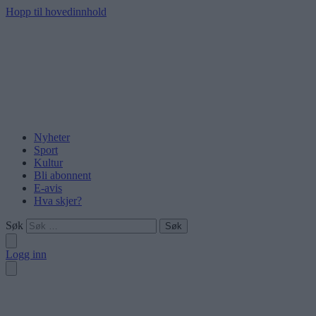
Hopp til hovedinnhold
Nyheter
Sport
Kultur
Bli abonnent
E-avis
Hva skjer?
Søk
Logg inn