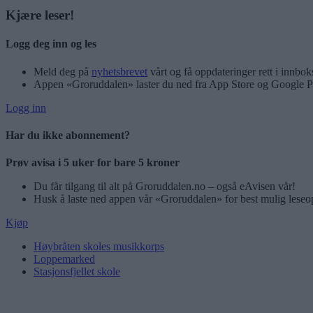
Kjære leser!
Logg deg inn og les
Meld deg på
nyhetsbrevet
vårt og få oppdateringer rett i innbok
Appen «Groruddalen» laster du ned fra App Store og Google P
Logg inn
Har du ikke abonnement?
Prøv avisa i 5 uker for bare 5 kroner
Du får tilgang til alt på Groruddalen.no – også eAvisen vår!
Husk å laste ned appen vår «Groruddalen» for best mulig leseo
Kjøp
Høybråten skoles musikkorps
Loppemarked
Stasjonsfjellet skole