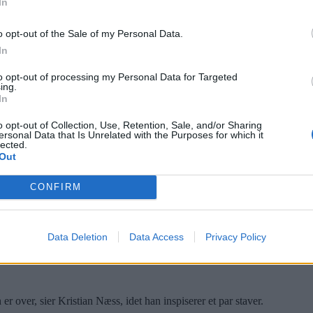
In
rkedet. Nå skal de gjøres nye igjen, før de kommer på salg hos Sport 
o opt-out of the Sale of my Personal Data.
In
to opt-out of processing my Personal Data for Targeted
ing.
In
tasjonsfjellet skole, der Høybråten skoles musikkorps arrangerte loppem
o opt-out of Collection, Use, Retention, Sale, and/or Sharing
ersonal Data that Is Unrelated with the Purposes for which it
lected.
Out
CONFIRM
Data Deletion
Data Access
Privacy Policy
r over, sier Kristian Næss, idet han inspiserer et par staver.