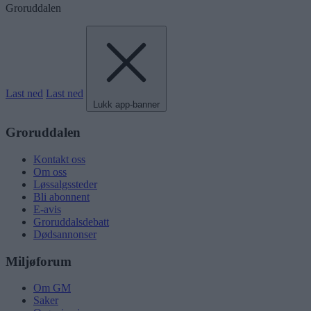
Groruddalen
Last ned
Last ned
Lukk app-banner
Groruddalen
Kontakt oss
Om oss
Løssalgssteder
Bli abonnent
E-avis
Groruddalsdebatt
Dødsannonser
Miljøforum
Om GM
Saker