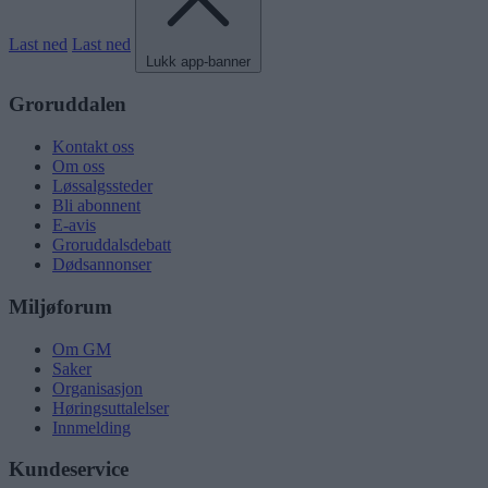
Last ned
Last ned
Lukk app-banner
Groruddalen
Kontakt oss
Om oss
Løssalgssteder
Bli abonnent
E-avis
Groruddalsdebatt
Dødsannonser
Miljøforum
Om GM
Saker
Organisasjon
Høringsuttalelser
Innmelding
Kundeservice