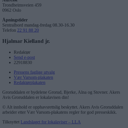
Trondheimsveien 459
0962 Oslo
Åpningstider
Sentralbord mandag-fredag 08.30-16.30
Telefon
22 91 88 20
Hjalmar Kielland jr.
Redaktør
Send e-post
22918830
Pressens faglige utvalg
Vær Varsom-plakaten
Redaktørplakaten
Groruddalen er bydelene Grorud, Bjerke, Alna og Stovner. Akers
Avis Groruddalen er lokalavisen din!
© Alt innhold er opphavsrettslig beskyttet. Akers Avis Groruddalen
arbeider etter Vær Varsom-plakatens regler for god presseskikk.
Tilknyttet
Landslaget for lokalaviser – LLA