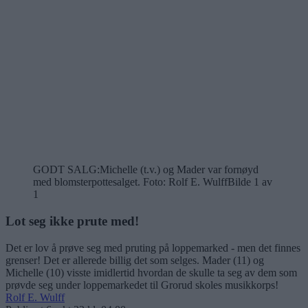
GODT SALG:Michelle (t.v.) og Mader var fornøyd
med blomsterpottesalget. Foto: Rolf E. Wulff
Bilde 1 av
1
Lot seg ikke prute med!
Det er lov å prøve seg med pruting på loppemarked - men det finnes
grenser! Det er allerede billig det som selges. Mader (11) og
Michelle (10) visste imidlertid hvordan de skulle ta seg av dem som
prøvde seg under loppemarkedet til Grorud skoles musikkorps!
Rolf E. Wulff