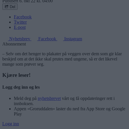
Publisert
6. okt 22 kl. 04:00
Del
Facebook
Twitter
E-post
Nyhetsbrev
Facebook
Instagram
Abonnement
– Selv om det henger to plakater på veggen over dem som gir klar
beskjed om at det ikke skal prutes med ungene, så er det likevel
mange som prøver seg.
Kjære leser!
Logg deg inn og les
Meld deg på
nyhetsbrevet
vårt og få oppdateringer rett i
innboksen.
Appen «Groruddalen» laster du ned fra App Store og Google
Play
Logg inn