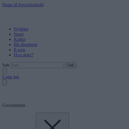
Hopp til hovedinnhold
Nyheter
Sport
Kultur
Bli abonnent
E-avis
Hva skjer?
Søk
Logg inn
Groruddalen