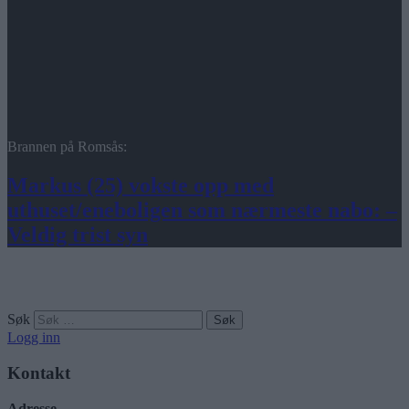
Brannen på Romsås:
Markus (25) vokste opp med
uthuset/eneboligen som nærmeste nabo: –
Veldig trist syn
Søk
Logg inn
Kontakt
Adresse