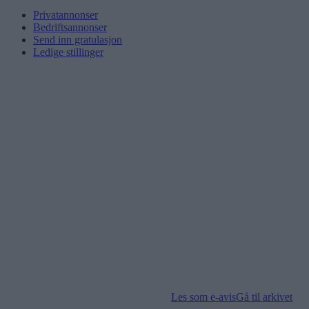
Privatannonser
Bedriftsannonser
Send inn gratulasjon
Ledige stillinger
Les som e-avis
Gå til arkivet