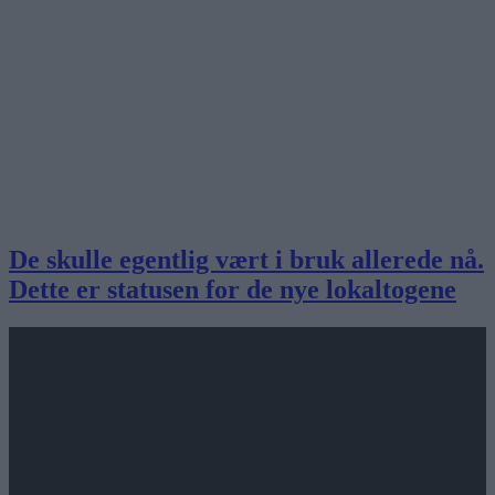
De skulle egentlig vært i bruk allerede nå.
Dette er statusen for de nye lokaltogene