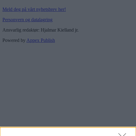
Meld deg på vårt nyhetsbrev her!
Personvern og datalagring
Ansvarlig redaktør: Hjalmar Kielland jr.
Powered by
Appex Publish