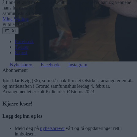
å finne et godt mat- og drikketilbud. Nå arrangerer han og vennene
hans fra mat- og bryggeribransjen en festaften på Grorud
samfunnshus i februar.
Mina Wathne
Publisert
10. jan 23 kl. 15:30
Del
Facebook
Twitter
E-post
Nyhetsbrev
Facebook
Instagram
Abonnement
Jørn Idar Kvig (36), som står bak firmaet Ølsirkus, arrangerer en øl-
og matfestaften i Grorud samfunnshus lørdag 4. februar.
Arrangementet er kalt Kulinarisk Ølsirkus 2023.
Kjære leser!
Logg deg inn og les
Meld deg på
nyhetsbrevet
vårt og få oppdateringer rett i
innboksen.