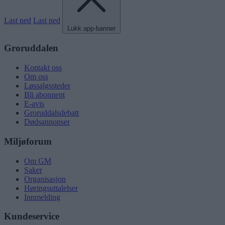
Last ned
Last ned
Lukk app-banner
Groruddalen
Kontakt oss
Om oss
Løssalgssteder
Bli abonnent
E-avis
Groruddalsdebatt
Dødsannonser
Miljøforum
Om GM
Saker
Organisasjon
Høringsuttalelser
Innmelding
Kundeservice