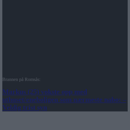
Brannen på Romsås:
Markus (25) vokste opp med
uthuset/eneboligen som nærmeste nabo: –
Veldig trist syn