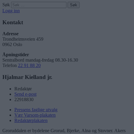
Søk
Logg inn
Kontakt
Adresse
Trondheimsveien 459
0962 Oslo
Åpningstider
Sentralbord mandag-fredag 08.30-16.30
Telefon
22 91 88 20
Hjalmar Kielland jr.
Redaktør
Send e-post
22918830
Pressens faglige utvalg
Vær Varsom-plakaten
Redaktørplakaten
Groruddalen er bydelene Grorud, Bjerke, Alna og Stovner. Akers