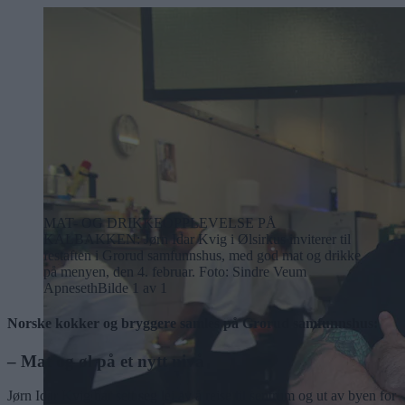
MAT- OG DRIKKEOPPLEVELSE PÅ
KALBAKKEN: Jørn Idar Kvig i Ølsirkus inviterer til
festaften i Grorud samfunnshus, med god mat og drikke
på menyen, den 4. februar. Foto: Sindre Veum
Apneseth
Bilde 1 av 1
Norske kokker og bryggere samles på Grorud samfunnshus:
– Mat og øl på et nytt nivå
Jørn Idar Kvig har sett seg lei av å reise til sentrum og ut av byen for