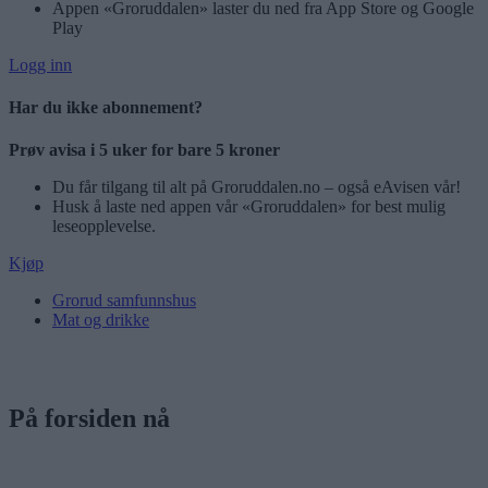
Appen «Groruddalen» laster du ned fra App Store og Google
Play
Logg inn
Har du ikke abonnement?
Prøv avisa i 5 uker for bare 5 kroner
Du får tilgang til alt på Groruddalen.no – også eAvisen vår!
Husk å laste ned appen vår «Groruddalen» for best mulig
leseopplevelse.
Kjøp
Grorud samfunnshus
Mat og drikke
På forsiden nå