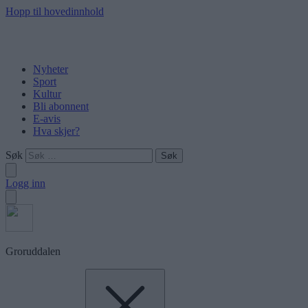
Hopp til hovedinnhold
Nyheter
Sport
Kultur
Bli abonnent
E-avis
Hva skjer?
Søk
Logg inn
Groruddalen