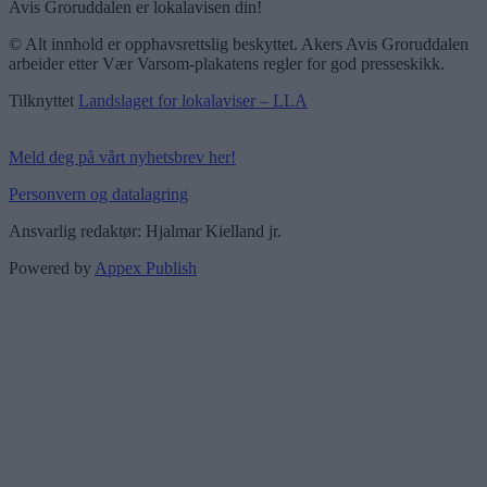
Avis Groruddalen er lokalavisen din!
© Alt innhold er opphavsrettslig beskyttet. Akers Avis Groruddalen
arbeider etter Vær Varsom-plakatens regler for god presseskikk.
Tilknyttet
Landslaget for lokalaviser – LLA
Meld deg på vårt nyhetsbrev her!
Personvern og datalagring
Ansvarlig redaktør: Hjalmar Kielland jr.
Powered by
Appex Publish