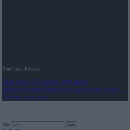
Brannen på Romsås:
Markus (25) vokste opp med
uthuset/eneboligen som nærmeste nabo: –
Veldig trist syn
Søk
Logg inn