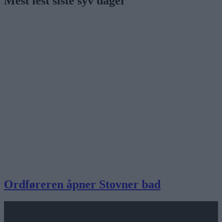
Mest lest siste syv dager
Ordføreren åpner Stovner bad