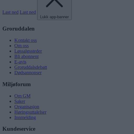
Last ned
Last ned
Lukk app-banner
Groruddalen
Kontakt oss
Om oss
Løssalgssteder
Bli abonnent
E-avis
Groruddalsdebatt
Dødsannonser
Miljøforum
Om GM
Saker
Organisasjon
Høringsuttalelser
Innmelding
Kundeservice