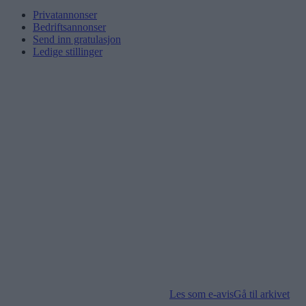
Privatannonser
Bedriftsannonser
Send inn gratulasjon
Ledige stillinger
Les som e-avis
Gå til arkivet