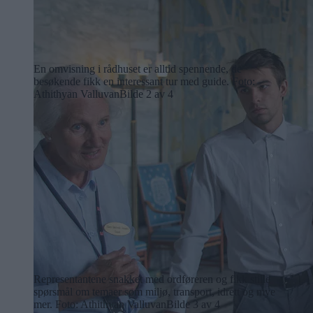
En omvisning i rådhuset er alltid spennende, de
besøkende fikk en interessant tur med guide. Foto:
Athithyan Valluvan
Bilde 2 av 4
Representantene snakket med ordføreren og fikk stille
spørsmål om temaer som miljø, transport, idrett og mye
mer. Foto: Athithyan Valluvan
Bilde 3 av 4