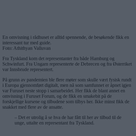
En omvisning i rådhuset er alltid spennende, de besøkende fikk en
interessant tur med guide.
Foto: Athithyan Valluvan
Fra Tyskland kom det representanter fra både Hamburg og
Schwinfurt. Fra Ungarn representerte de Debrecen og fra Østerriket
var Innsbrude representert.
På grunn av pandemien ble flere møter som skulle vært fysisk rundt
i Europa gjennomført digitalt, men nå som samfunnet er åpnet igjen
var Furuset neste stopp i samarbeidet. Her fikk de blant annet en
omvisning i Furuset Forum, og de fikk en smakebit på de
forskjellige kursene og tilbudene som tilbys her. Ikke minst fikk de
snakket med flere av de ansatte.
– Det er utrolig å se hva de har fått til her av tilbud til de
unge, uttalte en representant fra Tyskland.