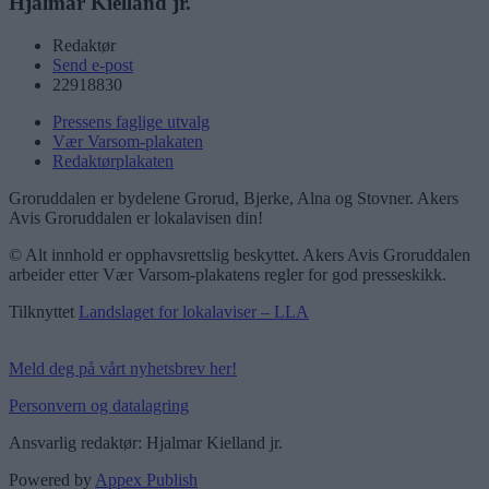
Hjalmar Kielland jr.
Redaktør
Send e-post
22918830
Pressens faglige utvalg
Vær Varsom-plakaten
Redaktørplakaten
Groruddalen er bydelene Grorud, Bjerke, Alna og Stovner. Akers
Avis Groruddalen er lokalavisen din!
© Alt innhold er opphavsrettslig beskyttet. Akers Avis Groruddalen
arbeider etter Vær Varsom-plakatens regler for god presseskikk.
Tilknyttet
Landslaget for lokalaviser – LLA
Meld deg på vårt nyhetsbrev her!
Personvern og datalagring
Ansvarlig redaktør: Hjalmar Kielland jr.
Powered by
Appex Publish