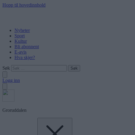
Hopp til hovedinnhold
Nyheter
Sport
Kultur
Bli abonnent
E-avis
Hva skjer?
Søk
Logg inn
Groruddalen