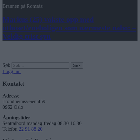
Brannen på Romsås:
Markus (25) vokste opp med
uthuset/eneboligen som nærmeste nabo: –
Veldig trist syn
Søk
Logg inn
Kontakt
Adresse
Trondheimsveien 459
0962 Oslo
Åpningstider
Sentralbord mandag-fredag 08.30-16.30
Telefon
22 91 88 20