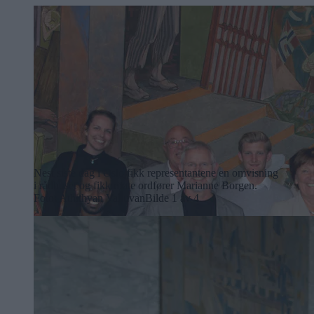
Nest siste dag i Oslo fikk representantene en omvisning
i rådhuset og fikk møte ordfører Marianne Borgen.
Foto: Athithyan Valluvan
Bilde 1 av 4