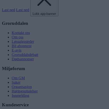
Last ned
Last ned
Lukk app-banner
Groruddalen
Kontakt oss
Om oss
Løssalgssteder
Bli abonnent
E-avis
Groruddalsdebatt
Dødsannonser
Miljøforum
Om GM
Saker
Organisasjon
Høringsuttalelser
Innmelding
Kundeservice