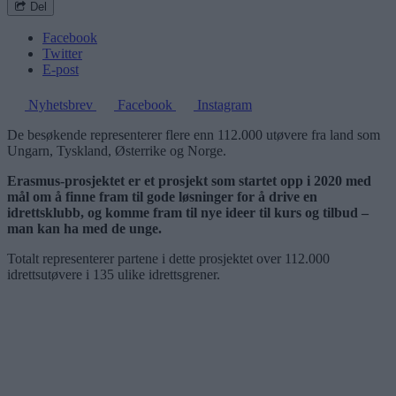
Del
Facebook
Twitter
E-post
Nyhetsbrev
Facebook
Instagram
De besøkende representerer flere enn 112.000 utøvere fra land som
Ungarn, Tyskland, Østerrike og Norge.
Erasmus-prosjektet er et prosjekt som startet opp i 2020 med
mål om å finne fram til gode løsninger for å drive en
idrettsklubb, og komme fram til nye ideer til kurs og tilbud –
man kan ha med de unge.
Totalt representerer partene i dette prosjektet over 112.000
idrettsutøvere i 135 ulike idrettsgrener.