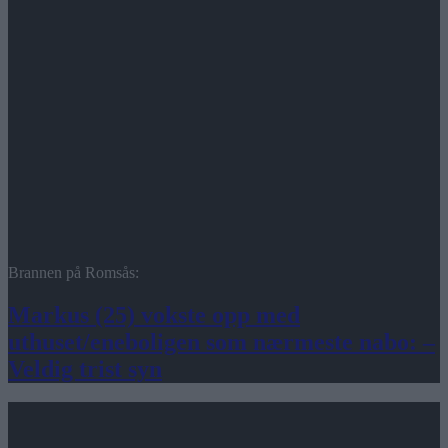
Brannen på Romsås:
Markus (25) vokste opp med
uthuset/eneboligen som nærmeste nabo: –
Veldig trist syn