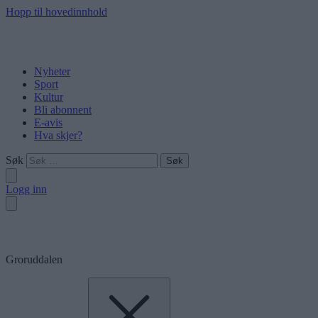
Hopp til hovedinnhold
Nyheter
Sport
Kultur
Bli abonnent
E-avis
Hva skjer?
Søk
Logg inn
Groruddalen