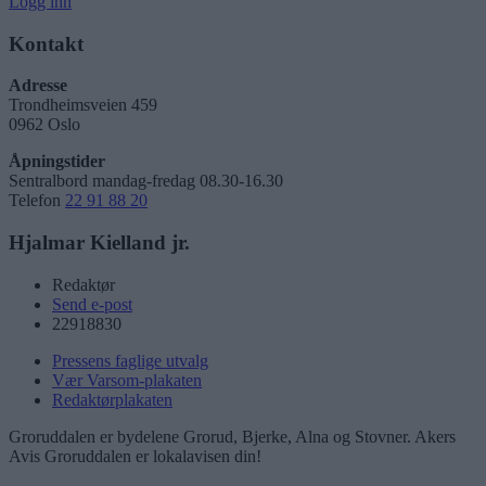
Logg inn
Kontakt
Adresse
Trondheimsveien 459
0962 Oslo
Åpningstider
Sentralbord mandag-fredag 08.30-16.30
Telefon
22 91 88 20
Hjalmar Kielland jr.
Redaktør
Send e-post
22918830
Pressens faglige utvalg
Vær Varsom-plakaten
Redaktørplakaten
Groruddalen er bydelene Grorud, Bjerke, Alna og Stovner. Akers
Avis Groruddalen er lokalavisen din!