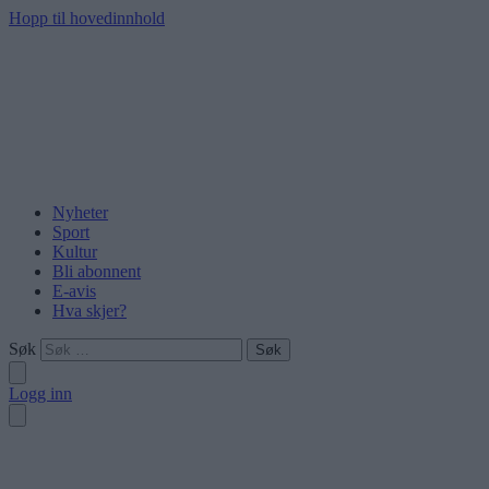
Hopp til hovedinnhold
Nyheter
Sport
Kultur
Bli abonnent
E-avis
Hva skjer?
Søk
Logg inn