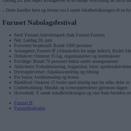
Lørdag 20. juni håper arrangørene at så mange som mulig tar turen in
– Dette handler først og fremst om å samle lokalbefolkningen til en hy
Furuset Nabolagsfestival
Sted: Furuset Aktivitetspark (bak Furuset Forum)
Når: Lørdag 20. juni
Forventet besøkstall: Rundt 1000 personer
Arrangører: Furuset IF (Alnaskolen for unge ledere), Bydel Al
Deltakere: Omtrent 35 lag, organisasjoner og institusjoner
Frivillige: Rundt 70 personer bidrar under arrangementet
Aktiviteter: Fotballturnering, hoppeslott, leker, speideraktivitete
Dyreopplevelser: Alpakkavandring og ridning
For barna: Ansiktsmaling og henna
Mattilbud: Omtrent 15 boder med rimelig mat fra ulike deler av
Underholdning: Musikk og sceneopptredener gjennom dagen
Hovedmål: Å samle lokalbefolkningen og vise fram bredden av f
Furuset IF
Furusetfestivalen