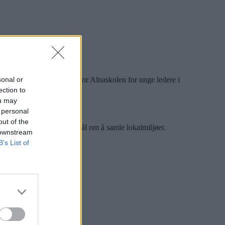
sonal or
n Salah Hassan, leder for Alnaskolen for unge ledere i
s festival.
Bilde 1 av 1
ection to
ou may
 personal
out of the
festival – med et tydelig mål om å samle lokalmiljøet.
 downstream
B’s List of