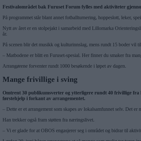
Festivalområdet bak Furuset Forum fylles med aktiviteter gjenn
På programmet står blant annet fotballturnering, hoppeslott, leker, spe
Nytt av året er en stolpejakt i samarbeid med Lillomarka Orienteringsl
år.
På scenen blir det musikk og kulturinnslag, mens rundt 15 boder vil ti
– Matbodene er blitt en Furuset-spesial. Her finner du smaker fra mang
Arrangørene forventer rundt 1000 besøkende i løpet av dagen.
Mange frivillige i sving
Omtrent 30 publikumsverter og ytterligere rundt 40 frivillige fra
førstehjelp i forkant av arrangementet.
– Dette er et arrangement som skapes av lokalsamfunnet selv. Det er n
Han trekker også fram støtten fra næringslivet.
– Vi er glade for at OBOS engasjerer seg i området og bidrar til aktivit