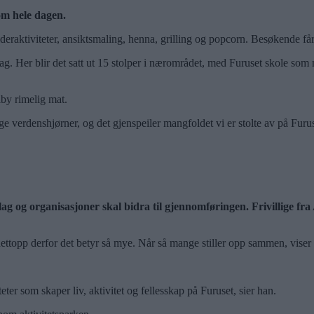
om hele dagen.
ideraktiviteter, ansiktsmaling, henna, grilling og popcorn. Besøkende få
ag. Her blir det satt ut 15 stolper i nærområdet, med Furuset skole som
lby rimelig mat.
e verdenshjørner, og det gjenspeiler mangfoldet vi er stolte av på Furus
 lag og organisasjoner skal bidra til gjennomføringen. Frivillige f
ettopp derfor det betyr så mye. Når så mange stiller opp sammen, viser 
eter som skaper liv, aktivitet og fellesskap på Furuset, sier han.