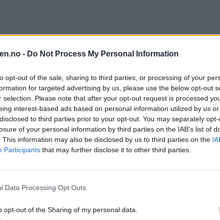
en.no -
Do Not Process My Personal Information
to opt-out of the sale, sharing to third parties, or processing of your per
Furuset IF, frivillighetskoordinator Yusra Hasan i FUBIAK og Hassa
n er frivillige og samarbeidspartnere samlet under planleggingen av året
formation for targeted advertising by us, please use the below opt-out s
r selection. Please note that after your opt-out request is processed y
set: – Større enn noen gang
eing interest-based ads based on personal information utilized by us or
disclosed to third parties prior to your opt-out. You may separately opt-
or hele familien. Lørdag 20. juni inviteres det igjen til Furuset Nabolags
losure of your personal information by third parties on the IAB’s list of
. This information may also be disclosed by us to third parties on the
IA
Participants
that may further disclose it to other third parties.
l Data Processing Opt Outs
o opt-out of the Sharing of my personal data.