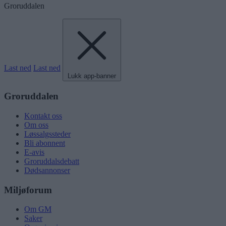
Groruddalen
Last ned
Last ned
Lukk app-banner
Groruddalen
Kontakt oss
Om oss
Løssalgssteder
Bli abonnent
E-avis
Groruddalsdebatt
Dødsannonser
Miljøforum
Om GM
Saker