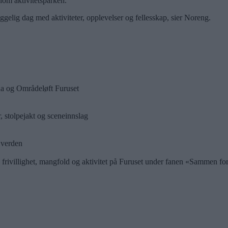
nom aktivitetsparken.
ggelig dag med aktiviteter, opplevelser og fellesskap, sier Noreng.
na og Områdeløft Furuset
r, stolpejakt og sceneinnslag
 verden
rivillighet, mangfold og aktivitet på Furuset under fanen «Sammen for