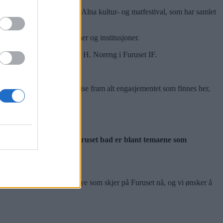
srike Furusetfestivalen og Alna kultur- og matfestival, som har samlet
l lokale lag, organisasjoner og institusjoner.
es i nærmiljøet, sier Vidar H. Noreng i Furuset IF.
er en fin anledning til å vise fram alt engasjementet som finnes her,
ekter og framtiden til Furuset bad er blant temaene som
gheter i området. Det er mye som skjer på Furuset nå, og vi ønsker å