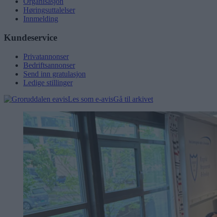
Organisasjon
Høringsuttalelser
Innmelding
Kundeservice
Privatannonser
Bedriftsannonser
Send inn gratulasjon
Ledige stillinger
Les som e-avis
Gå til arkivet