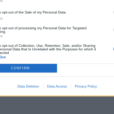
In
går av stabelen lørdag. Arrangementet er en videreføring av den tradisjon
o opt-out of the Sale of my Personal Data.
In
eid med Bydel Alna og Områdeløft Furuset. I tillegg bidrar et stort antal
ker å løfte Furuset i fellesskap og samle alle de gode kreftene som finn
to opt-out of processing my Personal Data for Targeted
ing.
In
n gang tidligere.
 skape et pulserende og aktivt liv på Furuset og i nærområdet. Festivalen 
o opt-out of Collection, Use, Retention, Sale, and/or Sharing
ersonal Data that Is Unrelated with the Purposes for which it
lected.
Out
CONFIRM
mrådet. Planene for utviklingen av Furuset sentrum, nye boligprosj
tere.
Data Deletion
Data Access
Privacy Policy
llige organisasjoner jobber sammen for å se på både utfordringer og muli