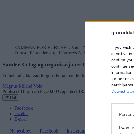
groruddal
If you wish 
SAMMEN FOR FURUSET: Vidar Noreng (t.v.) fra Furuset Vel og 
Furuset IF, gleder seg til Furusets Nabolagsfestival. I bakgrunne
sensitive in
confirm you
Samler 35 lag og organisasjoner til folkefest på Furu
continue se
information 
Fotball, alpakkavandring, ridning, mat fra hele verden og aktiviteter f
further disc
participants
Magnus Miland Vold
Downstream 
Publisert
11. jun 26 kl. 20:00
Oppdatert
18. jun 26 kl. 18:30
Del
Facebook
Twitter
Persona
E-post
I want t
Nyhetsbrev
Facebook
Instagram