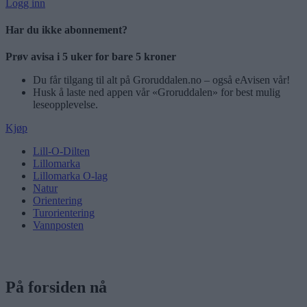
Logg inn
Har du ikke abonnement?
Prøv avisa i 5 uker for bare 5 kroner
Du får tilgang til alt på Groruddalen.no – også eAvisen vår!
Husk å laste ned appen vår «Groruddalen» for best mulig
leseopplevelse.
Kjøp
Lill-O-Dilten
Lillomarka
Lillomarka O-lag
Natur
Orientering
Turorientering
Vannposten
På forsiden nå