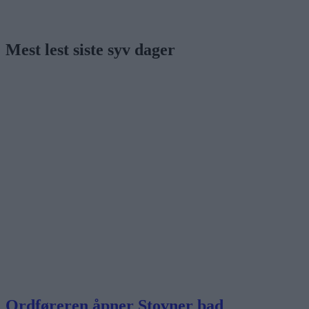
Mest lest siste syv dager
Ordføreren åpner Stovner bad