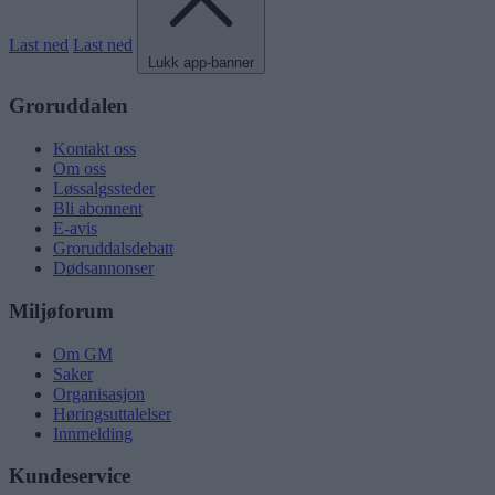
Last ned
Last ned
Lukk app-banner
Groruddalen
Kontakt oss
Om oss
Løssalgssteder
Bli abonnent
E-avis
Groruddalsdebatt
Dødsannonser
Miljøforum
Om GM
Saker
Organisasjon
Høringsuttalelser
Innmelding
Kundeservice