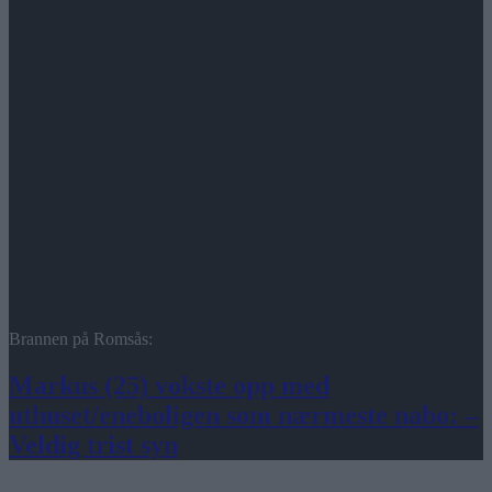
Brannen på Romsås:
Markus (25) vokste opp med
uthuset/eneboligen som nærmeste nabo: –
Veldig trist syn