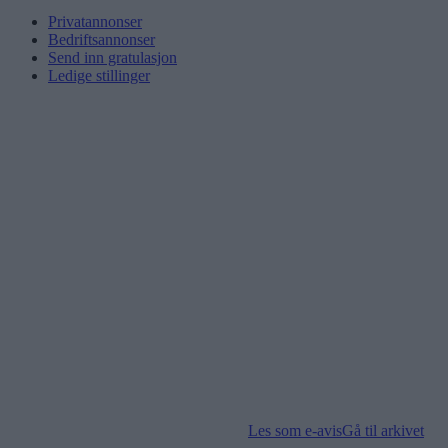
Privatannonser
Bedriftsannonser
Send inn gratulasjon
Ledige stillinger
Les som e-avis
Gå til arkivet