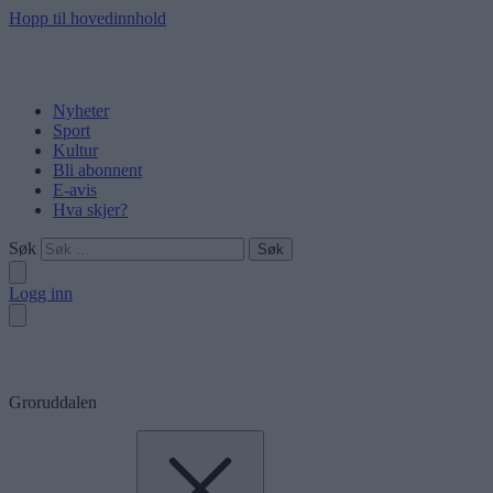
Hopp til hovedinnhold
Nyheter
Sport
Kultur
Bli abonnent
E-avis
Hva skjer?
Søk
Logg inn
Groruddalen