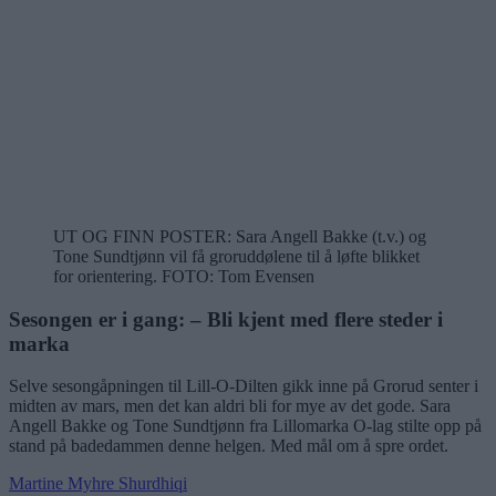
UT OG FINN POSTER: Sara Angell Bakke (t.v.) og
Tone Sundtjønn vil få groruddølene til å løfte blikket
for orientering.
FOTO: Tom Evensen
Sesongen er i gang: – Bli kjent med flere steder i
marka
Selve sesongåpningen til Lill-O-Dilten gikk inne på Grorud senter i
midten av mars, men det kan aldri bli for mye av det gode. Sara
Angell Bakke og Tone Sundtjønn fra Lillomarka O-lag stilte opp på
stand på badedammen denne helgen. Med mål om å spre ordet.
Martine Myhre Shurdhiqi