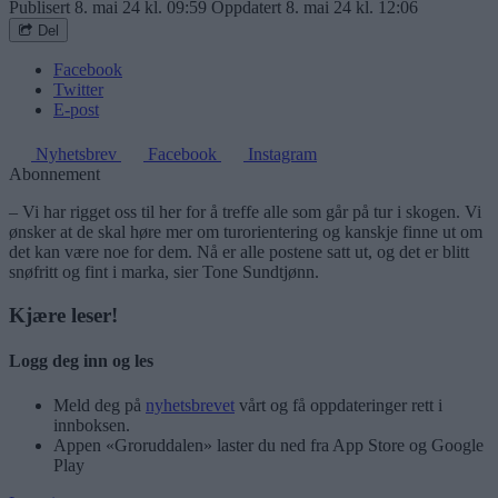
Publisert
8. mai 24 kl. 09:59
Oppdatert
8. mai 24 kl. 12:06
Del
Facebook
Twitter
E-post
Nyhetsbrev
Facebook
Instagram
Abonnement
– Vi har rigget oss til her for å treffe alle som går på tur i skogen. Vi
ønsker at de skal høre mer om turorientering og kanskje finne ut om
det kan være noe for dem. Nå er alle postene satt ut, og det er blitt
snøfritt og fint i marka, sier Tone Sundtjønn.
Kjære leser!
Logg deg inn og les
Meld deg på
nyhetsbrevet
vårt og få oppdateringer rett i
innboksen.
Appen «Groruddalen» laster du ned fra App Store og Google
Play