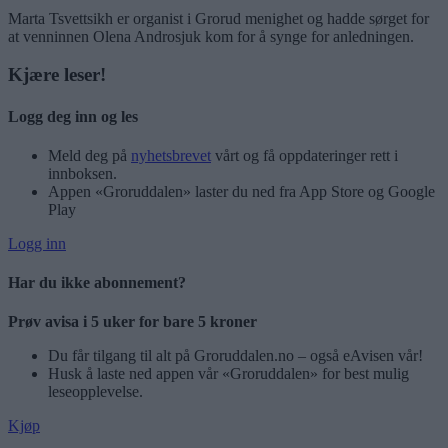
Marta Tsvettsikh er organist i Grorud menighet og hadde sørget for
at venninnen Olena Androsjuk kom for å synge for anledningen.
Kjære leser!
Logg deg inn og les
Meld deg på
nyhetsbrevet
vårt og få oppdateringer rett i
innboksen.
Appen «Groruddalen» laster du ned fra App Store og Google
Play
Logg inn
Har du ikke abonnement?
Prøv avisa i 5 uker for bare 5 kroner
Du får tilgang til alt på Groruddalen.no – også eAvisen vår!
Husk å laste ned appen vår «Groruddalen» for best mulig
leseopplevelse.
Kjøp