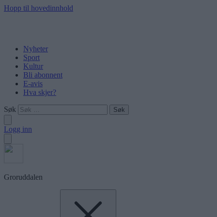
Hopp til hovedinnhold
Nyheter
Sport
Kultur
Bli abonnent
E-avis
Hva skjer?
Søk
Logg inn
Groruddalen