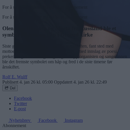
For å se disse bildene må du ha et abonnement
For å se disse bildene må du ha et abonnement
Olena fra Ukraina og Marta fra Russland ble et
symbol på fred og håp i Grorud kirke
Siste gudstjeneste i 2025, på selve nyttårsaften, fant sted med
mottoet om håp og fred for det nye året – med innslag av poesi,
preken, orgelmusikk og sang. Og nettopp organisten og sangerinnen
ble det fremste symbolet om håp og fred i de siste timene før
årsskiftet.
Rolf E. Wulff
Publisert
4. jan 26 kl. 05:00
Oppdatert
4. jan 26 kl. 22:49
Del
Facebook
Twitter
E-post
Nyhetsbrev
Facebook
Instagram
Abonnement