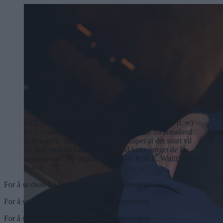
GODT VENNSKAP: Sopran Olena Androsjuk (t. v.)
fra Ukraina og organist Marta Tsvettsikh fra Russland
er like gode venner som alltid og håper at det snart vil
bli fred mellom landene. I Grorud kirke sørget de for
eminent sang og orgelspill.
FOTO: Rolf E. Wulff
Bilde
1 av 6
For å se disse bildene må du ha et abonnement
For å se disse bildene må du ha et abonnement
For å se disse bildene må du ha et abonnement