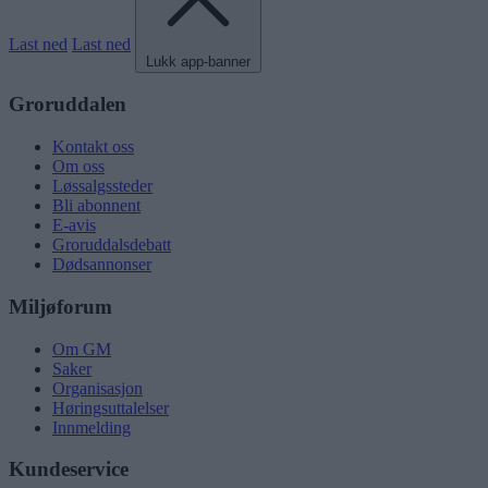
Last ned
Last ned
Lukk app-banner
Groruddalen
Kontakt oss
Om oss
Løssalgssteder
Bli abonnent
E-avis
Groruddalsdebatt
Dødsannonser
Miljøforum
Om GM
Saker
Organisasjon
Høringsuttalelser
Innmelding
Kundeservice