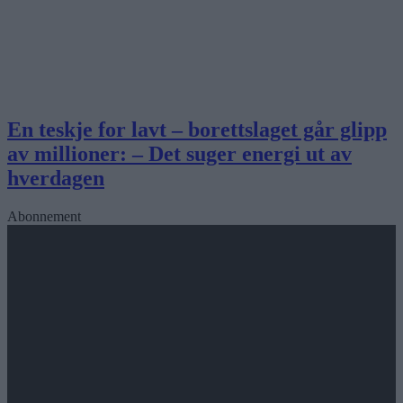
En teskje for lavt – borettslaget går glipp
av millioner: – Det suger energi ut av
hverdagen
Abonnement