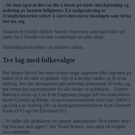
– De fant også at det var lite å hente på både støyskjerming og
isolering av berørte leiligheter. En nedgradering av
Trondheimsveien virker å være den eneste løsningen som vil ha
noe for seg.
Akkurat det bordet tilhører Statens Vegvesen, som også stiller på
møtet for å fortelle om sine vurderinger av ulike tiltak.
Påmeldingslenke finner du nederst i saken.
Tre lag med folkevalgte
Det hjelper likevel lite med verken tunge rapporter eller fagetaten på
ballen hvis det ikke er politisk vilje til å bevilge midler og få til en
endring. Her har arrangørene gått ordentlig systematisk til verks, og
har hentet inn representanter fra alle nivåer av politikken – Anders
Røberg-Larsen og Lars Erik Fuglesang (begge AP) fra henholdsvis
Bydel Grorud og Bjerke, bystyrerepresentantene Sirin Stav (MDG)
og Eirik Lae Solberg (H) og stortingsrepresentantene Kari Elisabeth
Kaski (SV) og Ola Elvestuen (V).
– Vi stiller alle politikerne de samme spørsmålene: Hva mener dere?
Og hva kan dere gjøre?, sier Trond Botnen, som også vil fungere
som møteleder.