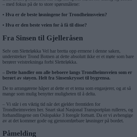
– med fokus på de to store spørsmålene:
• Hva er de beste løsningene for Trondheimsveien?
• Hva er den beste veien for å få til disse?
Fra Sinsen til Gjelleråsen
Selv om Sletteløkka Vel har bretta opp ermene i denne saken,
understreker Trond Botnen at dette absolutt ikke er et møte som bare
berører veistrekninga forbi Sletteløkka.
– Dette handler om alle beboere langs Trondheimsveien som er
berørt av støyen. Helt fra Sinsenkrysset til bygrensa.
De to arrangørene håper at dette er et tema som engasjerer, og at så
mange som mulig benytter muligheten til å delta.
– Vi står i en viktig tid når det gjelder fremtiden for
Trondheimsveien her. Snart skal Nasjonal Transportplan rulleres, og
forhandlingene om Oslopakke 3 foregår fortsatt. Da er vi avhengige
av at det kommer gode og gjennomførbare løsninger på bordet.
Påmelding