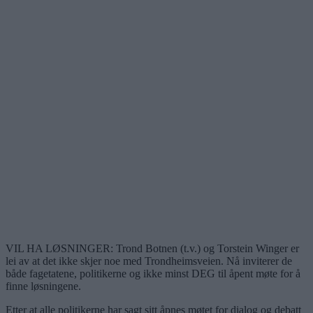
VIL HA LØSNINGER: Trond Botnen (t.v.) og Torstein Winger er
lei av at det ikke skjer noe med Trondheimsveien. Nå inviterer de
både fagetatene, politikerne og ikke minst DEG til åpent møte for å
finne løsningene.
Etter at alle politikerne har sagt sitt åpnes møtet for dialog og debatt