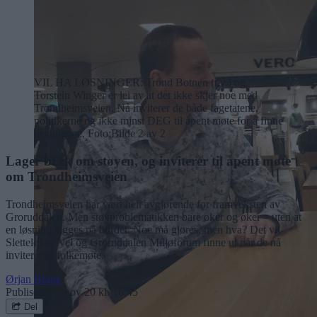
VIL HA LØSNINGER: Trond Botnen (t.v.) og
Torstein Winger er lei av at det ikke skjer noe med
Trondheimsveien. Nå inviterer de både fagetatene,
politikerne og ikke minst DEG til åpent møte for å finne
løsningene. Foto:
Bilde 2 av 2
Lager bråk om støyen, og inviterer til åpent møte
om Trondheimsveien
Trondheimsveien har vært helt avgjørende for framveksten av
Groruddalen. Men støyproblematikken bare øker og øker – uten at
en løsning legges på bordet. Noe må gjøres, men hva? Det vil
Sletteløkka Vel og Groruddalen Miljøforum finne ut når de nå
inviterer til folkemøte.
Ørjan Brage
Publisert
26. nov 20 kl. 16:45
Del