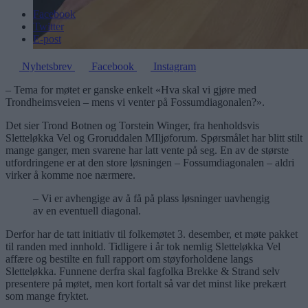
Facebook
Twitter
E-post
Nyhetsbrev
Facebook
Instagram
– Tema for møtet er ganske enkelt «Hva skal vi gjøre med
Trondheimsveien – mens vi venter på Fossumdiagonalen?».
Det sier Trond Botnen og Torstein Winger, fra henholdsvis
Sletteløkka Vel og Groruddalen MIljøforum. Spørsmålet har blitt stilt
mange ganger, men svarene har latt vente på seg. En av de største
utfordringene er at den store løsningen – Fossumdiagonalen – aldri
virker å komme noe nærmere.
– Vi er avhengige av å få på plass løsninger uavhengig
av en eventuell diagonal.
Derfor har de tatt initiativ til folkemøtet 3. desember, et møte pakket
til randen med innhold. Tidligere i år tok nemlig Sletteløkka Vel
affære og bestilte en full rapport om støyforholdene langs
Sletteløkka. Funnene derfra skal fagfolka Brekke & Strand selv
presentere på møtet, men kort fortalt så var det minst like prekært
som mange fryktet.