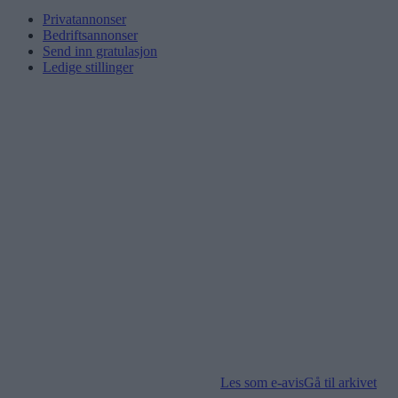
Privatannonser
Bedriftsannonser
Send inn gratulasjon
Ledige stillinger
Les som e-avis
Gå til arkivet