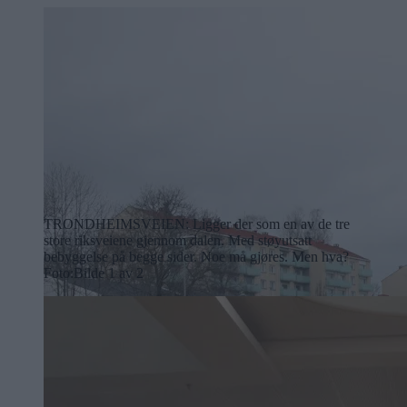
TRONDHEIMSVEIEN: Ligger der som en av de tre
store riksveiene gjennom dalen. Med støyutsatt
bebyggelse på begge sider. Noe må gjøres. Men hva?
Foto:
Bilde 1 av 2