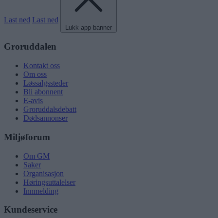
Last ned
Last ned
Lukk app-banner
Groruddalen
Kontakt oss
Om oss
Løssalgssteder
Bli abonnent
E-avis
Groruddalsdebatt
Dødsannonser
Miljøforum
Om GM
Saker
Organisasjon
Høringsuttalelser
Innmelding
Kundeservice