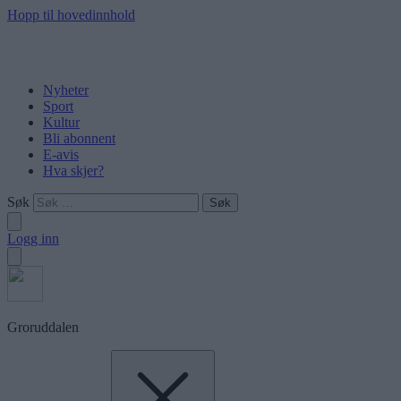
Hopp til hovedinnhold
Nyheter
Sport
Kultur
Bli abonnent
E-avis
Hva skjer?
Søk
Logg inn
Groruddalen