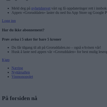
Meld deg på
nyhetsbrevet
vårt og få oppdateringer rett i innbok
Appen «Groruddalen» laster du ned fra App Store og Google P
Logg inn
Har du ikke abonnement?
Prøv avisa i 5 uker for bare 5 kroner
Du får tilgang til alt på Groruddalen.no – også eAvisen vår!
Husk å laste ned appen vår «Groruddalen» for best mulig leseo
Kjøp
Næring
Nyttårsaften
Vinmonopolet
På forsiden nå