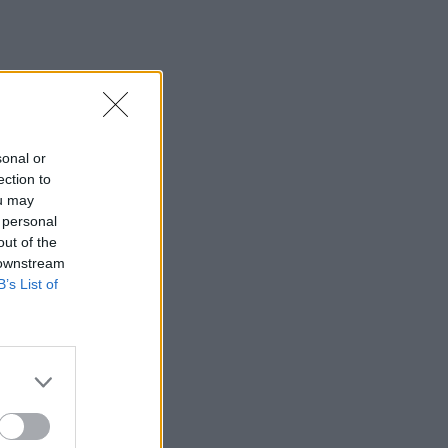
sonal or
ection to
ou may
 personal
out of the
 downstream
B’s List of