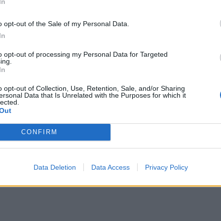
In
nopolet som kan vise til store økninger. Ikke rart Aud Søyland smiler.
o opt-out of the Sale of my Personal Data.
In
land til å trekke på smilebåndet.
to opt-out of processing my Personal Data for Targeted
ing.
In
o opt-out of Collection, Use, Retention, Sale, and/or Sharing
ersonal Data that Is Unrelated with the Purposes for which it
lected.
Out
CONFIRM
Data Deletion
Data Access
Privacy Policy
er det ringvirkningene og konsekvensene man hører om når korona nevnes,
året, nyttårsaften, og selvfølgelig antall litere.