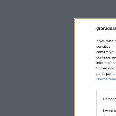
groruddal
If you wish 
sensitive in
confirm you
continue se
information 
further disc
participants
Downstream 
Persona
I want t