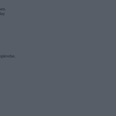
sen.
lay
pplevelse.