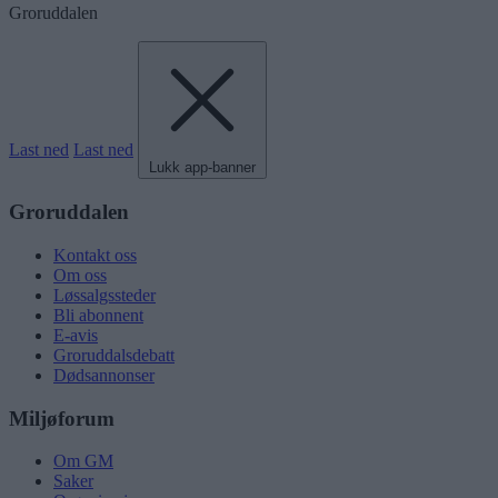
Groruddalen
Last ned
Last ned
Lukk app-banner
Groruddalen
Kontakt oss
Om oss
Løssalgssteder
Bli abonnent
E-avis
Groruddalsdebatt
Dødsannonser
Miljøforum
Om GM
Saker