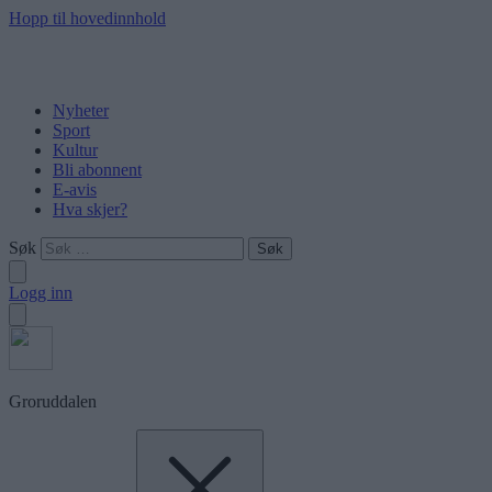
Hopp til hovedinnhold
Nyheter
Sport
Kultur
Bli abonnent
E-avis
Hva skjer?
Søk
Logg inn
Groruddalen