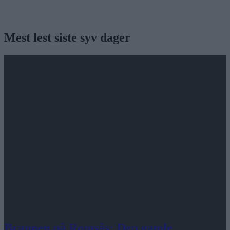
Mest lest siste syv dager
Brannen på Romsås: Den gamle