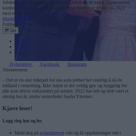
Jubileum, medlemsskap i milliardklubben og til topps i kjøpesenter-
konkurranse. Med andre ord kan Bryn Senter se tilbake på 2022
med et stort smil.
Martine Myhre
Publisert
29. jan 23 kl. 13:00
Del
Facebook
Twitter
E-post
Nyhetsbrev
Facebook
Instagram
Abonnement
– Det er en stor milepæl for oss som jobber her endelig å nå én
milliard i omsetning. Ikke minst er det veldig gøy og hyggelig for
alle som driver virksomhet på sentret. 2022 har rett og slett vært et
utrolig bra år, smiler senterleder Sasha Ytternes.
Kjære leser!
Logg deg inn og les
Meld deg på
nyhetsbrevet
vårt og få oppdateringer rett i