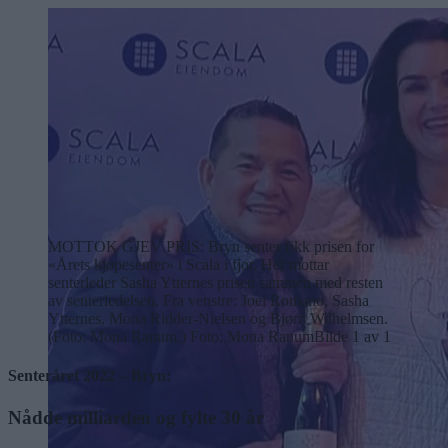
MOTTOK GJEV PRIS: Bryn senter fikk prisen for
«Årets kjøpesenter» i Scala i fjor. Her mottar
senterleder Sasha Ytternes prisen sammen med resten
av senterledelsen. Fra venstre: Joel Romano, Sasha
Ytternes, Mona Ridder-Nielsen og Bjørn Wilhelmsen.
(Foto: Mona Ranum.) Foto: Mona Ranum
Bilde 1 av 1
Senteråret 2022 – Bryn:
Nådde milliarden og fylte 30 år