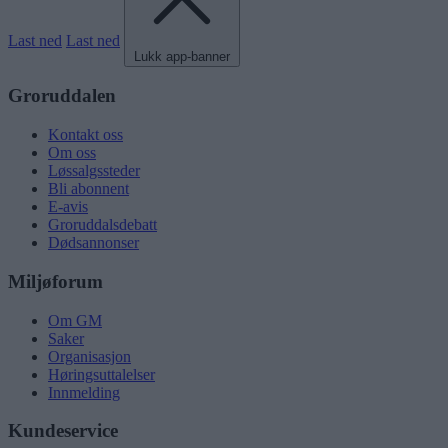
Last ned
Last ned
Lukk app-banner
Groruddalen
Kontakt oss
Om oss
Løssalgssteder
Bli abonnent
E-avis
Groruddalsdebatt
Dødsannonser
Miljøforum
Om GM
Saker
Organisasjon
Høringsuttalelser
Innmelding
Kundeservice