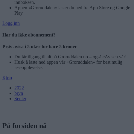
innboksen.
Appen «Groruddalen» laster du ned fra App Store og Google
Play
Logg inn
Har du ikke abonnement?
Prøv avisa i 5 uker for bare 5 kroner
Du får tilgang til alt på Groruddalen.no – også eAvisen vår!
Husk å laste ned appen vår «Groruddalen» for best mulig
leseopplevelse.
Kjøp
2022
bryn
Senter
På forsiden nå