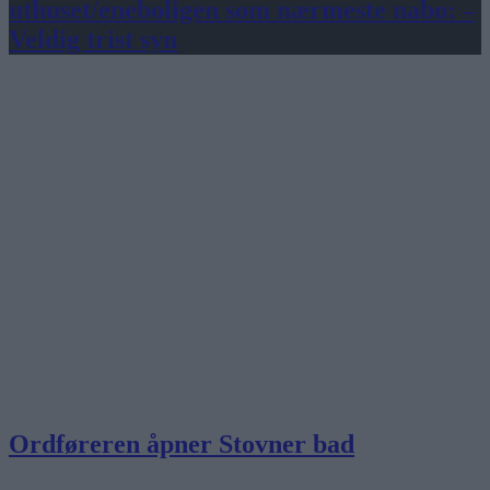
uthuset/eneboligen som nærmeste nabo: –
Veldig trist syn
Ordføreren åpner Stovner bad