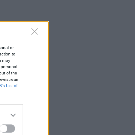
sonal or
ection to
ou may
 personal
out of the
 downstream
B’s List of