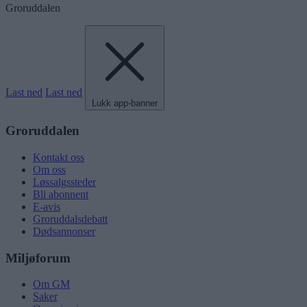
Groruddalen
Last ned
Last ned
Lukk app-banner
Groruddalen
Kontakt oss
Om oss
Løssalgssteder
Bli abonnent
E-avis
Groruddalsdebatt
Dødsannonser
Miljøforum
Om GM
Saker