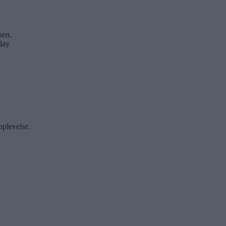
sen.
lay
pplevelse.