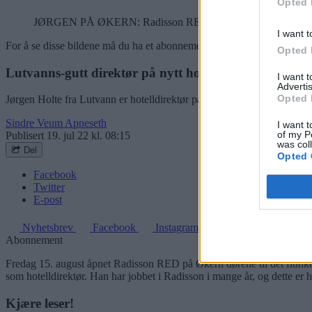
Opted 
JØRGEN PÅ ØKERN: Radisson RED, et flunkende nytt hotell, ha
I want t
For å se disse bildene må du ha et abonnement
Opted 
Lutvanns-gutt direktør på nytt hotell: Offensiv debut
I want 
Advertis
Opted 
Jørgen Holte fra Lutvann er hotelldirektør på nyåpnede Radisson RED
Sindre Veum Apneseth
I want t
of my P
Publisert
19. jul 22 kl. 08:15
was col
Del
Opted 
Facebook
Twitter
E-post
Nyhetsbrev
Facebook
Instagram
Abonnement
Fredag 15. august åpnet Radisson RED på Økern dørene til det flunken
som hotelldirektør. Han har jobbet i Radisson i mange år, og dette er ha
Kjære leser!