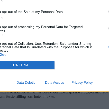
In
r åpnet dørene på Økern. Der er Lutvanns-gutten Jørgen Holte ansat
o opt-out of the Sale of my Personal Data.
In
ant
to opt-out of processing my Personal Data for Targeted
ing.
In
. Han sammenligner hotellets atmosfære med Youngstorvet og hevder å 
o opt-out of Collection, Use, Retention, Sale, and/or Sharing
ersonal Data that Is Unrelated with the Purposes for which it
lected.
Out
CONFIRM
Data Deletion
Data Access
Privacy Policy
de nye hotellet. Avisa har besøkt det 12-etasjes høye bygget med 204 
ns første stilling som hotelldirektør.