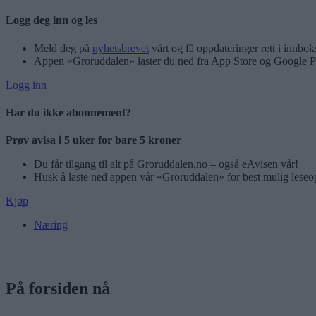
Logg deg inn og les
Meld deg på
nyhetsbrevet
vårt og få oppdateringer rett i innbok
Appen «Groruddalen» laster du ned fra App Store og Google P
Logg inn
Har du ikke abonnement?
Prøv avisa i 5 uker for bare 5 kroner
Du får tilgang til alt på Groruddalen.no – også eAvisen vår!
Husk å laste ned appen vår «Groruddalen» for best mulig leseo
Kjøp
Næring
På forsiden nå