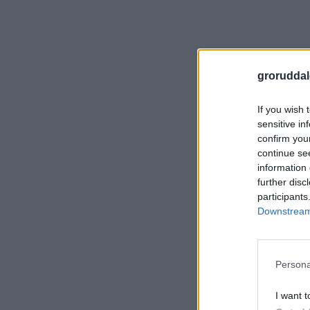
groruddal
If you wish 
sensitive in
confirm you
continue se
information 
further disc
participants
Downstream 
Persona
I want t