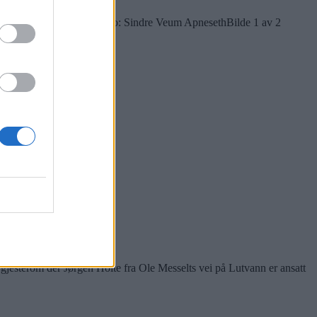
t som hotelldirektør. Foto: Sindre Veum Apneseth
Bilde 1 av 2
ha Oslos beste utsikt.
gjesterom der Jørgen Holte fra Ole Messelts vei på Lutvann er ansatt