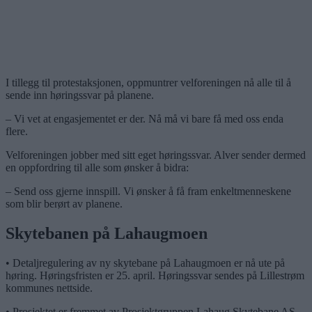
I tillegg til protestaksjonen, oppmuntrer velforeningen nå alle til å
sende inn høringssvar på planene.
– Vi vet at engasjementet er der. Nå må vi bare få med oss enda
flere.
Velforeningen jobber med sitt eget høringssvar. Alver sender dermed
en oppfordring til alle som ønsker å bidra:
– Send oss gjerne innspill. Vi ønsker å få fram enkeltmenneskene
som blir berørt av planene.
Skytebanen på Lahaugmoen
• Detaljregulering av ny skytebane på Lahaugmoen er nå ute på
høring. Høringsfristen er 25. april. Høringssvar sendes på Lillestrøm
kommunes nettside.
• Prosjektet er fremmet av Prosjektgruppen Lahaug Skytebane AS.