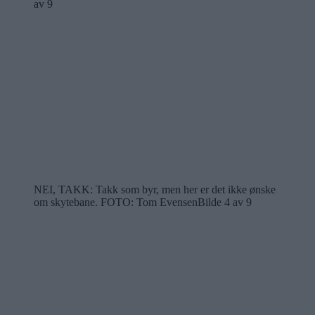
av 9
NEI, TAKK: Takk som byr, men her er det ikke ønske
om skytebane.
FOTO: Tom Evensen
Bilde 4 av 9