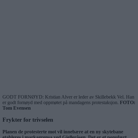
GODT FORNØYD: Kristian Alver er leder av Skillebekk Vel. Han
er godt fornøyd med oppmøtet på mandagens protestaksjon.
FOTO:
Tom Evensen
Frykter for trivselen
Planen de protesterte mot vil innebære at en ny skytebane
etableres i markagrensa ved Gjelleråsen. Det er et populært