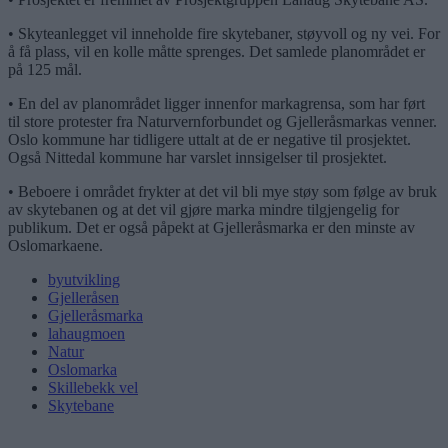
• Skyteanlegget vil inneholde fire skytebaner, støyvoll og ny vei. For
å få plass, vil en kolle måtte sprenges. Det samlede planområdet er
på 125 mål.
• En del av planområdet ligger innenfor markagrensa, som har ført
til store protester fra Naturvernforbundet og Gjelleråsmarkas venner.
Oslo kommune har tidligere uttalt at de er negative til prosjektet.
Også Nittedal kommune har varslet innsigelser til prosjektet.
• Beboere i området frykter at det vil bli mye støy som følge av bruk
av skytebanen og at det vil gjøre marka mindre tilgjengelig for
publikum. Det er også påpekt at Gjelleråsmarka er den minste av
Oslomarkaene.
byutvikling
Gjelleråsen
Gjelleråsmarka
lahaugmoen
Natur
Oslomarka
Skillebekk vel
Skytebane