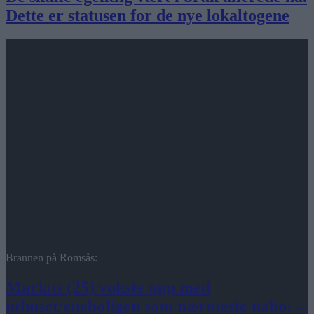
Dette er statusen for de nye lokaltogene
Brannen på Romsås:
Markus (25) vokste opp med
uthuset/eneboligen som nærmeste nabo: –