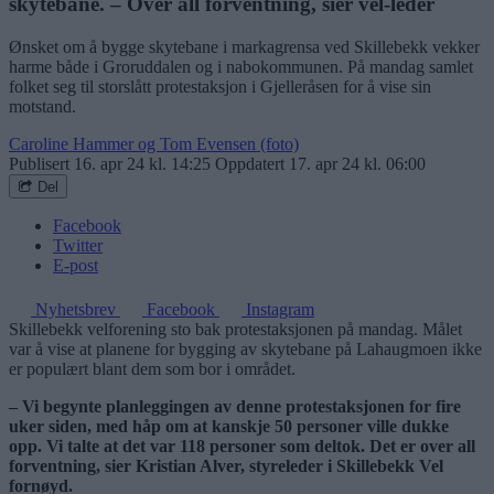
skytebane. – Over all forventning, sier vel-leder
Ønsket om å bygge skytebane i markagrensa ved Skillebekk vekker
harme både i Groruddalen og i nabokommunen. På mandag samlet
folket seg til storslått protestaksjon i Gjelleråsen for å vise sin
motstand.
Caroline Hammer og Tom Evensen (foto)
Publisert
16. apr 24 kl. 14:25
Oppdatert
17. apr 24 kl. 06:00
Del
Facebook
Twitter
E-post
Nyhetsbrev
Facebook
Instagram
Skillebekk velforening sto bak protestaksjonen på mandag. Målet
var å vise at planene for bygging av skytebane på Lahaugmoen ikke
er populært blant dem som bor i området.
– Vi begynte planleggingen av denne protestaksjonen for fire
uker siden, med håp om at kanskje 50 personer ville dukke
opp. Vi talte at det var 118 personer som deltok. Det er over all
forventning, sier Kristian Alver, styreleder i Skillebekk Vel
fornøyd.