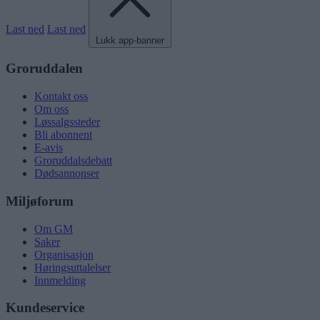
Last ned
Last ned
Lukk app-banner
Groruddalen
Kontakt oss
Om oss
Løssalgssteder
Bli abonnent
E-avis
Groruddalsdebatt
Dødsannonser
Miljøforum
Om GM
Saker
Organisasjon
Høringsuttalelser
Innmelding
Kundeservice