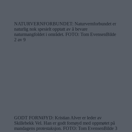
NATURVERNFORBUNDET: Naturvernforbundet er
naturlig nok spesielt opptatt av å bevare
naturmangfoldet i området.
FOTO: Tom Evensen
Bilde
2 av 9
GODT FORNØYD: Kristian Alver er leder av
Skillebekk Vel. Han er godt fornøyd med oppmøtet på
mandagens protestaksjon.
FOTO: Tom Evensen
Bilde 3