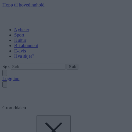
Hopp til hovedinnhold
Nyheter
Sport
Kultur
Bli abonnent
E-avis
Hva skjer?
Søk
Logg inn
Groruddalen