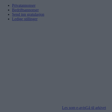
Privatannonser
Bedriftsannonser
Send inn gratulasjon
Ledige stillinger
Les som e-avis
Gå til arkivet