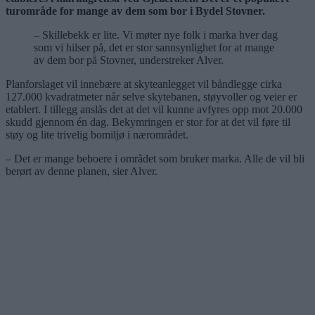
turområde for mange av dem som bor i Bydel Stovner.
– Skillebekk er lite. Vi møter nye folk i marka hver dag
som vi hilser på, det er stor sannsynlighet for at mange
av dem bor på Stovner, understreker Alver.
Planforslaget vil innebære at skyteanlegget vil båndlegge cirka
127.000 kvadratmeter når selve skytebanen, støyvoller og veier er
etablert. I tillegg anslås det at det vil kunne avfyres opp mot 20.000
skudd gjennom én dag. Bekymringen er stor for at det vil føre til
støy og lite trivelig bomiljø i nærområdet.
– Det er mange beboere i området som bruker marka. Alle de vil bli
berørt av denne planen, sier Alver.