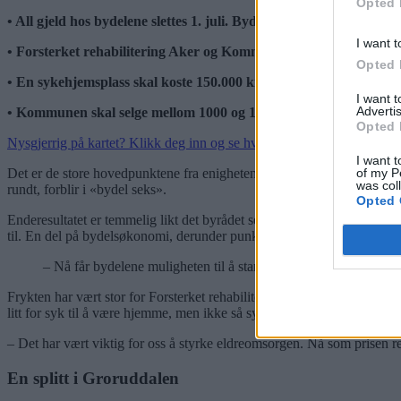
Opted 
• All gjeld hos bydelene slettes 1. juli. Bydel Alna slipper dermed 
I want t
• Forsterket rehabilitering Aker og Kommunal akutt døgnenhet, sp
Opted 
• En sykehjemsplass skal koste 150.000 kroner mindre.
I want 
Advertis
• Kommunen skal selge mellom 1000 og 1500 kommunale boliger, 
Opted 
Nysgjerrig på kartet? Klikk deg inn og se hvor du vil høre til.
I want t
of my P
Det er de store hovedpunktene fra enigheten som de fem partiene la fr
was col
rundt, forblir i «bydel seks».
Opted 
Enderesultatet er temmelig likt det byrådet sendte over til bystyrets
til. En del på bydelsøkonomi, derunder punktet om at alt arvet merforbruk
– Nå får bydelene muligheten til å starte med blanke ark og sl
Frykten har vært stor for Forsterket rehabilitering Aker (FRA), det 
litt for syk til å være hjemme, men ikke så syk at man trenger en sykeh
– Det har vært viktig for oss å styrke eldreomsorgen. Nå som prisen re
En splitt i Groruddalen