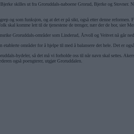
el Bjerke skilles ut fra Groruddals-naboene Grorud, Bjerke og Stovner. N
rep og som funksjon, og at det er på sikt, også etter denne reformen. F
olk skal komme lett til de tjenestene de trenger, nær der de bor, sier M
onsrike Groruddals-områder som Linderud, Årvoll og Veitvet nå går nedov
en etablerte områder for å hjelpe til med å balansere det hele. Det er o
oruddals-bydeler, så det må vi forholde oss til når navn skal settes. Ake
ederen også poengterer, utgjør Groruddalen.