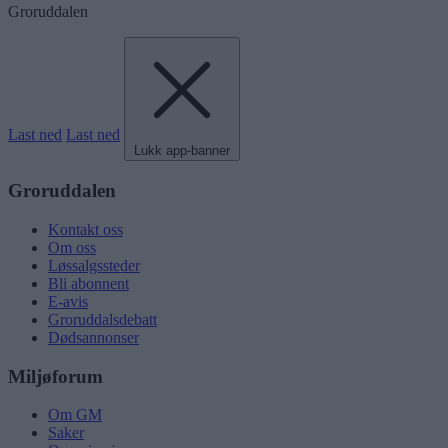
Groruddalen
Last ned
Last ned
Lukk app-banner
Groruddalen
Kontakt oss
Om oss
Løssalgssteder
Bli abonnent
E-avis
Groruddalsdebatt
Dødsannonser
Miljøforum
Om GM
Saker