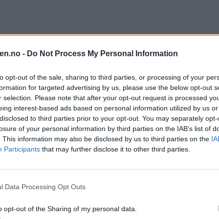
en.no -
Do Not Process My Personal Information
to opt-out of the sale, sharing to third parties, or processing of your per
skrittspartiet og Arbeiderpartiet har blitt enige om bydelsreformen.
formation for targeted advertising by us, please use the below opt-out s
r selection. Please note that after your opt-out request is processed y
eing interest-based ads based on personal information utilized by us or
olkeparti, samt største opposisjonsparti Arbeiderpartiet på bakrommet. 
disclosed to third parties prior to your opt-out. You may separately opt-
losure of your personal information by third parties on the IAB’s list of
. This information may also be disclosed by us to third parties on the
IA
Participants
that may further disclose it to other third parties.
l Data Processing Opt Outs
o opt-out of the Sharing of my personal data.