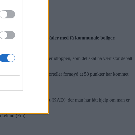
går over til bydelene.
 kjøpe nye boliger i områder med få kommunale boliger.
 la fram i mars. Også Hellerudtoppen, som det skal ha vært stor debatt
g på rådhuset. Flertallet forteller fornøyd at 58 punkter har kommet
).
or Kommunal akutt døgnenhet (KAD), der man har fått hjelp om man er
 hjemme for lenge.
irkelund (Frp).