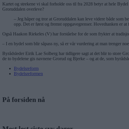
Kartet og strekene vi skal forholde oss til fra 2028 betyr at hele Byd
Groruddalen overleve?
– Jeg håper og tror at Groruddalen kan leve videre både som beg
opp. Det er først og fremst oppgavegrenser. Hovedtanken er at f
Også Haakon Riekeles (V) har forståelse for de som frykter at tradisj
– I en bydel som blir såpass ny, så er vår vurdering at man trenger no
Byrådsleder Eirik Lae Solberg har tidligere sagt at det blir to store Gr
de to bydelene gis navnene Grorud og Bjerke – og at de, som byrådsl
Bydelsreform
Bydelsreformen
På forsiden nå
Mest lest siste syv dager