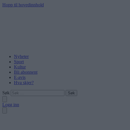
Hopp til hovedinnhold
Nyheter
Sport
Kultur
Bli abonnent
E-avis
Hva skjer?
Søk
Logg inn