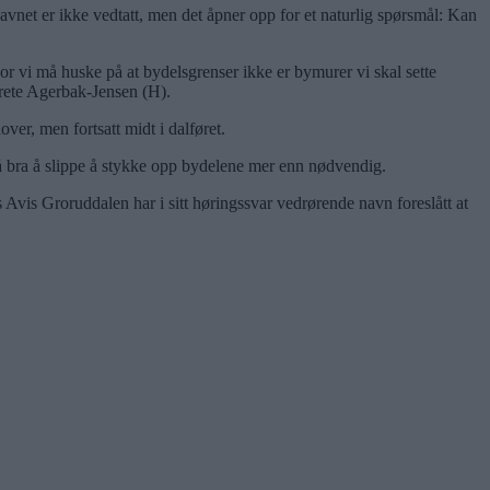
avnet er ikke vedtatt, men det åpner opp for et naturlig spørsmål: Kan
or vi må huske på at bydelsgrenser ikke er bymurer vi skal sette
erete Agerbak-Jensen (H).
er, men fortsatt midt i dalføret.
gså bra å slippe å stykke opp bydelene mer enn nødvendig.
rs Avis Groruddalen har i sitt høringssvar vedrørende navn foreslått at