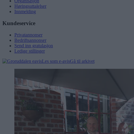
Organisasjon
Høringsuttalelser
Innmelding
Kundeservice
Privatannonser
Bedriftsannonser
Send inn gratulasjon
Ledige stillinger
Les som e-avis
Gå til arkivet